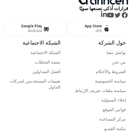
قرارات أذكى نصنعها سويًا
LinkedIn
Youtube
Twitter
Facebook
Google Play
App Store
Android
iOS
حول الشركة
الشبكة الاجتماعية
تواصل معنا
الشبكة الاجتماعية
من نحن
منصة التحليلات
الشروط والأحكام
أفضل المتداولين
سياسة الخصوصية
تقييمات المستخدمين لشركات
التداول
سياسة ملفات تعريف الإرتباط
إخلاء المسؤلية
قوانين الموقع
مركز المساعدة
مكتبة الفيديو