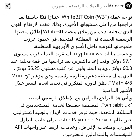
Arincen
أخبار العملات الرقمية
منذ شهرين
تواجه عملة WhiteBIT Coin (WBT) اختبارًا فنيًا حاسمًا بعد
تراجعها من أعلى مستوياتها الأخيرة، وذلك عقب الارتفاع القوي
الذي سجلته بدعم من إعلان منصة WhiteBIT إطلاق منصتها
الرسمية الجديدة في المملكة المتحدة، في خطوة عززت
طموحاتها للتوسع داخل الأسواق الأوروبية المنظمة.
وبحسب بيانات crypto.news، استقرت العملة قرب مستوى
57.1 دولارًا وقت إعداد التقرير، بعد تراجعها من قمة محلية عند
60.8 دولارًا. ويتابع المتداولون عن كثب مستوى 56.25 دولارًا،
الذي يمثل منطقة دعم ومقاومة رئيسية وفق مؤشر “Murrey
Math 4/8”، نظرًا لدوره المتكرر في تحديد اتجاه السعر خلال
الأشهر الماضية.
ويأتي هذا التراجع بالتزامن مع الإطلاق الرسمي لمنصة
“whitebit.uk”، المصممة خصيصًا لخدمة المستخدمين في
المملكة المتحدة، حيث توفر خدمات الإيداع بالجنيه الإسترليني
عبر نظام Faster Payments Service، إلى جانب التداول
الفوري، ومنتجات الإقراض، وخدمات الربط عبر واجهات API
للمؤسسات والمتداولين المحترفين.