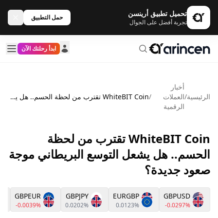
تحميل تطبيق أرينسن
حمل التطبيق
تجربة أفضل على الجوال
ابدأ رحلتك الآن
أخبار
الرئيسية
/
العملات
/
WhiteBIT Coin تقترب من لحظة الحسم.. هل يشعل التوسع البريطاني موجة صعود جديدة؟
الرقمية
WhiteBIT Coin تقترب من لحظة
الحسم.. هل يشعل التوسع البريطاني موجة
صعود جديدة؟
GBPEUR
GBPJPY
EURGBP
GBPUSD
-0.0039%
0.0202%
0.0123%
-0.0297%