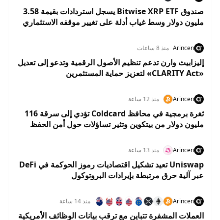
صندوق Bitwise XRP ETF يسجل استردادات بقيمة 3.58
مليون دولار وسط غياب أدلة على تغيير موقفه الاستثماري
من XRP
Arincen
منذ 8 ساعات
إليزابيث وارن تدعم تنظيم الأصول الرقمية وتدعو إلى تعديل
«CLARITY Act» لتعزيز حماية المستثمرين
Arincen
منذ 12 ساعة
ثغرة برمجية في محافظ Coldcard تؤدي إلى سرقة 116
مليون دولار من بيتكوين وتثير تساؤلات حول أمن الحفظ
الذاتي
Arincen
منذ 13 ساعة
Uniswap تعيد تشكيل اقتصاديات رموز الحوكمة في DeFi
عبر آلية حرق مرتبطة بإيرادات البروتوكول
Arincen
منذ 14 ساعة
العملات المشفرة تتباين مع ترقب بيانات الوظائف الأمريكية