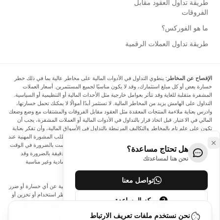
طريقة تداول العقود مقابل
الفروقات
ما هو الفوركس؟
طريقة تداول العملات الرقمية
الإفصاح عن المخاطر:
ينطوي التداول في الأدوات المالية على مخاطر عالية بما في ذلك خطر
خسارة بعض أو كل مبلغ استثمارك، وقد لا يكون مناسبًا لجميع المستثمرين. أسعار العملات
المشفرة متقلبة للغاية وقد تتأثر بعوامل خارجية مثل الأحداث المالية أو التنظيمية أو السياسية.
التداول على الهامش يزيد من المخاطر المالية. لا تستثمر أبدًا أموالًا لا يمكنك تحمل خسارتها،
وادرس بعناية ملاءمة المنتجات المعقدة مثل العقود مقابل الفروقات والمشتقات مع وضع وضعك
المالي في الاعتبار. قبل اتخاذ قرار بالتداول في الأدوات المالية أو العملات المشفرة، يجب أن
تكون على علم تام بالمخاطر والتكاليف المرتبطة بالتداول في الأسواق المالية، وأن تفكر بعناية
في أهدافك الاستثمارية ومستوى خبرتك ورغبتك في المخاطرة، وأن تطلب المشورة المهنية عند
الحاجة. تود Arincen أن تذكرك بأن البيانات الواردة في هذا الموقع ليست بالضرورة في الوقت
هل تحتاج مساعدة؟
الفعلي وليست دقيقة. البيانات والأسعار الموجودة على الموقع ليست دقيقة بالضرورة وقد
نحن هنا لمساعدتك
تختلف عن السعر الفعلي في أي سوق معينة، مما يعني أن الأسعار إرشادية وغير مناسبة
لأغراض التداول.
تواصل معنا
لن يتحمل Arincen وأي مزود للبيانات الواردة في هذا الموقع المسؤولية عن أي خسارة أو ضرر
نتيجة لتداولك، أو اعتمادك على المعلومات الواردة في هذا الموقع. يحظر استخدام أو تخزين أو
مركز المساعدة
إعادة إنتاج أو عرض أو تعديل أو نقل أو توزيع البيانات الموجودة في هذا الموقع دون الحصول
على إذن كتابي صريح مسبق من Arincen و/أو مزود البيانات. جميع حقوق الملكية الفكرية
نحن نستخدم ملفات تعريف الارتباط
محفوظة من قبل مقدمي الخدمة و/أو البورصة التي تقدم البيانات الواردة في هذا الموقع. قد