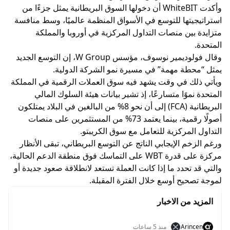
وأكدت WhiteBIT أن دخولها السوق البريطانية يمثل جزءًا من
استراتيجيتها للتوسع في الأسواق المنظمة عالميًا، وسط منافسة
متزايدة بين منصات التداول المركزية في أوروبا والمملكة
المتحدة.
وقال فولوديمير نوسوف، مؤسس W Group، إن التوسع الجديد
يمثل “محطة مهمة” في مسيرة نمو الشركة الدولية.
ويأتي ذلك في وقت يشهد فيه سوق العملات الرقمية في المملكة
المتحدة نموًا متسارعًا، إذ تشير بيانات هيئة السلوك المالي
البريطانية (FCA) إلى أن نحو 8% من البالغين في البلاد يمتلكون
أصولًا رقمية، بينما يعتمد 73% من المستثمرين على منصات
التداول المركزية للتعامل مع سوق الكريبتو.
ورغم الزخم الإيجابي الناتج عن التوسع البريطاني، تبقى الأنظار
مركزة على قدرة WBT على التماسك فوق منطقة الدعم الحالية،
والتي قد تحدد ما إذا كانت العملة تستعد لانطلاقة صعود جديدة أو
لموجة تصحيح أوسع خلال الفترة المقبلة.
المزيد من الاخبار
Arincen
منذ 5 ساعات