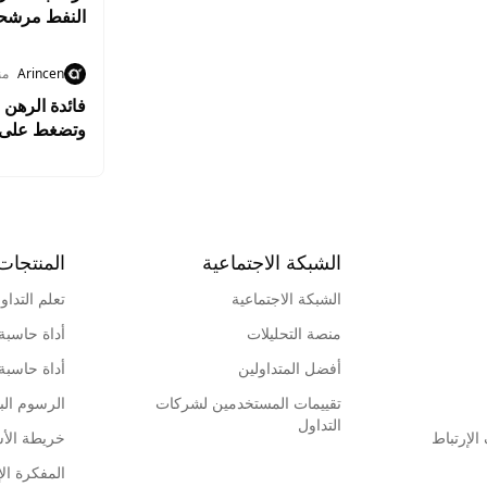
النفط مرشحة
Arincen
من
فائدة الرهن 
وتضغط على 
الشبكة الاجتماعية
المنتجات
الشبكة الاجتماعية
تعلم التداو
منصة التحليلات
أداة حاسبة
أفضل المتداولين
أداة حاسبة
تقييمات المستخدمين لشركات
الرسوم البي
التداول
لإرتباط
خريطة الأ
المفكرة الإ