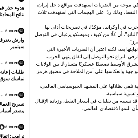
ي موجة من الضربات استهدفت مواقع داخل إيران،
هدوء حذر في
لنفط، وذلك ردًا على الهجمات التي استهدفت ثلاث
نتائج المحادث
رب في أوكرانيا، مؤكدًا، في تصريحات أدلى بها
Arincen
من
اتو"، أن كلًا من كييف وموسكو يرغبان في التوصل
وارش يعترف ب
رز".
سبتمبر
تها بعد، لكنه اعتبر أن الضربات الأخيرة التي
ي النزاع نحو التوصل إلى اتفاق ينهي الحرب.
Arincen
من
ق الأوسط تصعيدًا عسكريًا متسارعًا بين الولايات
لمواجهة وانعكاسها على أمن الملاحة في مضيق هرمز
طلبات إعانة 
تماسك سوق 
ية تلقي بظلالها على المشهد الجيوسياسي العالمي،
 تسوية سياسية.
Arincen
من
د تسببه من تقلبات في أسعار النفط، وزيادة الإقبال
ن النمو الاقتصادي العالمي.
يتصدر أسبا
Arincen
ترامب: اتفاق