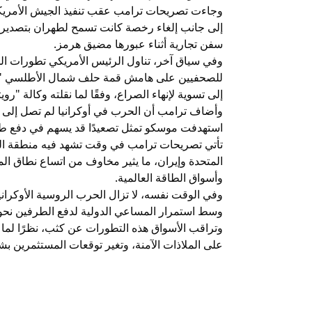
وجاءت تصريحات ترامب عقب تنفيذ الجيش الأمريك
إلى جانب إلغاء رخصة كانت تسمح لطهران بتصدير ا
سفن تجارية أثناء عبورها مضيق هرمز.
وفي سياق آخر، تناول الرئيس الأمريكي تطورات الح
للصحفيين على هامش قمة حلف شمال الأطلسي "الن
إلى تسوية لإنهاء الصراع، وفقًا لما نقلته وكالة "رويت
وأضاف ترامب أن الحرب في أوكرانيا لم تصل إلى نهاي
استهدفت موسكو تمثل تصعيدًا قد يسهم في دفع طرف
تأتي تصريحات ترامب في وقت تشهد فيه منطقة الشر
المتحدة وإيران، ما يثير مخاوف من اتساع نطاق ا
وأسواق الطاقة العالمية.
وفي الوقت نفسه، لا تزال الحرب الروسية الأوكران
وسط استمرار المساعي الدولية لدفع الطرفين نحو
وتراقب الأسواق هذه التطورات عن كثب، نظرًا لما ق
على الملاذات الآمنة، وتغير توقعات المستثمرين بشأ