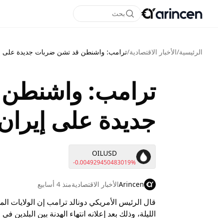
بحث
الرئيسية
/
الأخبار الاقتصادية
/
ترامب: واشنطن قد تشن ضربات جديدة على إير
ترامب: واشنطن 
جديدة على إيران ا
OILUSD
-0.004929450483019%
Arincen
الأخبار الاقتصادية
منذ 4 أسابيع
قال الرئيس الأمريكي دونالد ترامب إن الولايات ا
الليلة، وذلك بعد إعلانه انتهاء الهدنة بين البلدين ف