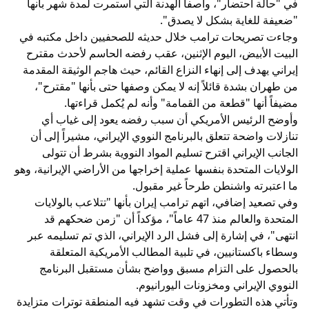
في "حالة احتضار"، واصفاً الهدنة التي استمرت لمدة شهر بأنها
"ضعيفة للغاية بشكل لا يصدق".
وجاءت تصريحات ترامب خلال حديثه للصحفيين داخل مكتبه في
البيت الأبيض، اليوم الإثنين، عقب رفضه الحاسم لأحدث مقترح
إيراني يهدف إلى إنهاء النزاع القائم، حيث هاجم الوثيقة المقدمة
من طهران بشدة قائلاً إنه لا يمكن وصفها حتى بأنها "مقترح"،
مضيفاً أنها "قطعة من القمامة" وأنه لم يُكمل قراءتها.
وأوضح الرئيس الأمريكي أن سبب رفضه يعود إلى غياب أي
تنازلات واضحة تتعلق بالبرنامج النووي الإيراني، مشيراً إلى أن
الجانب الإيراني اقترح تسليم المواد النووية بشرط أن تتولى
الولايات المتحدة بنفسها عملية إخراجها من الأراضي الإيرانية، وهو
ما اعتبرته واشنطن طرحاً غير مقبول.
وفي تصعيد إضافي، اتهم ترامب إيران بأنها "تتلاعب بالولايات
المتحدة والعالم منذ 47 عاماً"، مؤكداً أن "زمن ضحكهم قد
انتهى"، في إشارة إلى فشل الرد الإيراني، الذي تم تسليمه عبر
وسطاء باكستانيين، في تلبية المطالب الأمريكية المتعلقة
بالحصول على التزام مسبق وواضح بشأن مستقبل البرنامج
النووي الإيراني ومخزونات اليورانيوم.
وتأتي هذه التطورات في وقت تشهد فيه المنطقة توترات متزايدة