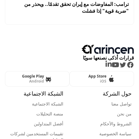
ترامب: المفاوضات مع إيران تحقق تقدمًا.. ويحذر من
"ضربة قوية" إذا فشلت
قرارات أذكى نصنعها سويًا
LinkedIn
Youtube
Twitter
Facebook
Google Play
App Store
Android
iOS
حول الشركة
الشبكة الاجتماعية
تواصل معنا
الشبكة الاجتماعية
من نحن
منصة التحليلات
الشروط والأحكام
أفضل المتداولين
سياسة الخصوصية
تقييمات المستخدمين لشركات