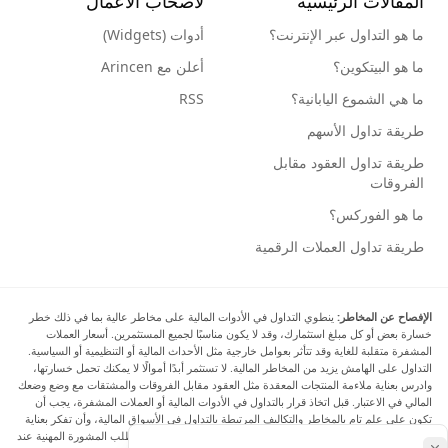
المقالات الرئيسية
لأصحاب الأعمال
ما هو التداول عبر الإنترنت؟
أدوات (Widgets)
ما هو البيتكوين؟
أعلن مع Arincen
ما هي الشموع اليابانية؟
RSS
طريقة تداول الأسهم
طريقة تداول العقود مقابل
الفروقات
ما هو الفوركس؟
طريقة تداول العملات الرقمية
الإفصاح عن المخاطر:
ينطوي التداول في الأدوات المالية على مخاطر عالية بما في ذلك خطر
خسارة بعض أو كل مبلغ استثمارك، وقد لا يكون مناسبًا لجميع المستثمرين. أسعار العملات
المشفرة متقلبة للغاية وقد تتأثر بعوامل خارجية مثل الأحداث المالية أو التنظيمية أو السياسية.
التداول على الهامش يزيد من المخاطر المالية. لا تستثمر أبدًا أموالًا لا يمكنك تحمل خسارتها،
وادرس بعناية ملاءمة المنتجات المعقدة مثل العقود مقابل الفروقات والمشتقات مع وضع وضعك
المالي في الاعتبار. قبل اتخاذ قرار بالتداول في الأدوات المالية أو العملات المشفرة، يجب أن
تكون على علم تام بالمخاطر والتكاليف المرتبطة بالتداول في الأسواق المالية، وأن تفكر بعناية
في أهدافك الاستثمارية ومستوى خبرتك ورغبتك في المخاطرة، وأن تطلب المشورة المهنية عند