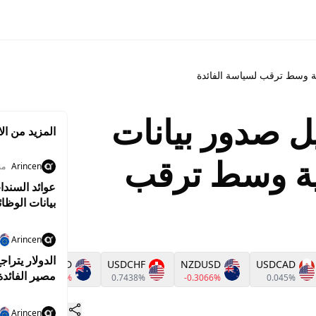
كية وسط ترقب لسياسة الفائدة
يل صدور بيانات
المزيد من الا
ية وسط ترقب
Arincen
منذ 5
عوائد السندا
بيانات الوظا
Arincen
الدولار يترا
AUDUSD
USDCHF
NZDUSD
USDCAD
مصير الفائدة
-0.3769%
0.7438%
-0.3066%
0.045%
Arincen