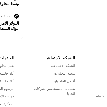
وسط مخاوف ا
Arincen
من
الدولار الأم
عوائد السندا
الشبكة الاجتماعية
المنتجات
الشبكة الاجتماعية
تعلم التداو
منصة التحليلات
أداة حاسبة
أفضل المتداولين
أداة حاسبة
تقييمات المستخدمين لشركات
الرسوم البي
التداول
لإرتباط
خريطة الأ
المفكرة الإ