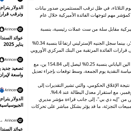
الدولار يترا
 يوم الثلاثاء، في ظل ترقب المستثمرين صدور بيانات
وترقب قرارا
ها كمؤشر مهم لتوجهات الفائدة الأميركية خلال عام
أميركية مقابل سلة من ست عملات رئيسية، بنسبة
Arincen
عوائد السندا
في المقابل، استقر اليورو عند مستوى 1.1759 دولار، بينما سجل الجنيه الإسترليني ارتفاعًا بنسبة 0.34%
يناير 2025
تثمرين على قرارات الفائدة المرتقبة من البنك المركزي الأوروبي
Arincen
وعلى صعيد العملات الآسيوية، انخفض الدولار أمام الين الياباني بنسبة 0.25% ليصل إلى 154.84 ين، مع
تصعيد جديد 
ياسة النقدية يوم الجمعة، وسط توقعات بإجراء تعديل
واسعة لإيران
ا نتيجة الإغلاق الحكومي، والتي تشير التقديرات إلى
Arincen
الدولار يتر
اص من "إيه دي بي"، إلى جانب قراءة مؤشر مديري
الجيوسياسية
بيعات التجزئة، ما قد يؤثر بشكل مباشر على تحركات
Arincen
من
عوائد السند