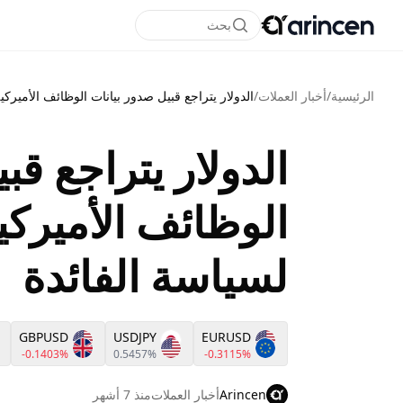
بحث
الرئيسية
/
أخبار العملات
/
الدولار يتراجع قبيل صدور بيانات الوظائف الأمير
الدولار يتراجع قب
الوظائف الأميرك
لسياسة الفائدة
GBPUSD
USDJPY
EURUSD
-0.1403%
0.5457%
-0.3115%
Arincen
أخبار العملات
منذ 7 أشهر