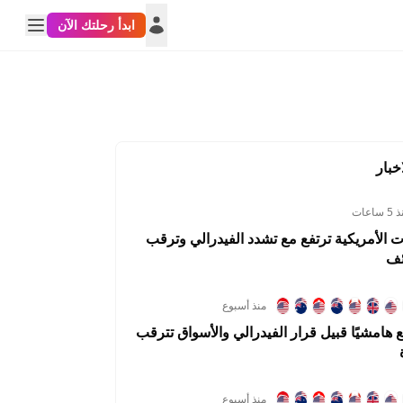
ابدأ رحلتك الآن
خبار
 ساعات
ت الأمريكية ترتفع مع تشدد الفيدرالي وترقب
ئف
منذ أسبوع
جع هامشيًا قبيل قرار الفيدرالي والأسواق تترقب
KWDUSD
SARUSD
USDTRY
0.1364%
3.1317%
0.0917%
منذ أسبوع