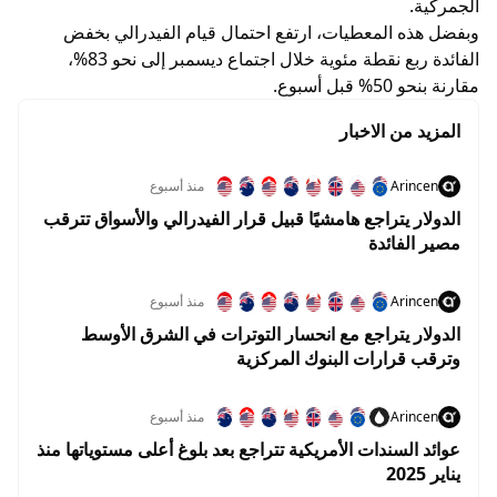
الجمركية.
وبفضل هذه المعطيات، ارتفع احتمال قيام الفيدرالي بخفض
الفائدة ربع نقطة مئوية خلال اجتماع ديسمبر إلى نحو 83%،
مقارنة بنحو 50% قبل أسبوع.
المزيد من الاخبار
Arincen
منذ أسبوع
الدولار يتراجع هامشيًا قبيل قرار الفيدرالي والأسواق تترقب
مصير الفائدة
Arincen
منذ أسبوع
الدولار يتراجع مع انحسار التوترات في الشرق الأوسط
وترقب قرارات البنوك المركزية
Arincen
منذ أسبوع
عوائد السندات الأمريكية تتراجع بعد بلوغ أعلى مستوياتها منذ
يناير 2025