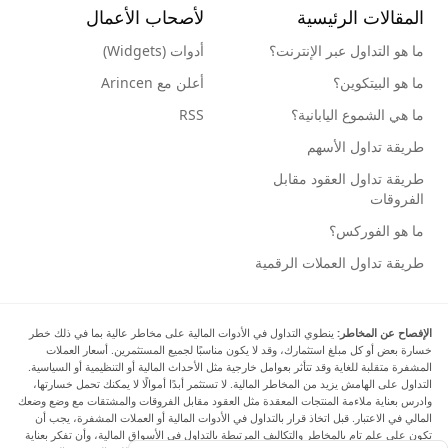
المقالات الرئيسية
لأصحاب الأعمال
ما هو التداول عبر الإنترنت؟
أدوات (Widgets)
ما هو البيتكوين؟
أعلن مع Arincen
ما هي الشموع اليابانية؟
RSS
طريقة تداول الأسهم
طريقة تداول العقود مقابل
الفروقات
ما هو الفوركس؟
طريقة تداول العملات الرقمية
الإفصاح عن المخاطر:
ينطوي التداول في الأدوات المالية على مخاطر عالية بما في ذلك خطر
خسارة بعض أو كل مبلغ استثمارك، وقد لا يكون مناسبًا لجميع المستثمرين. أسعار العملات
المشفرة متقلبة للغاية وقد تتأثر بعوامل خارجية مثل الأحداث المالية أو التنظيمية أو السياسية.
التداول على الهامش يزيد من المخاطر المالية. لا تستثمر أبدًا أموالًا لا يمكنك تحمل خسارتها،
وادرس بعناية ملاءمة المنتجات المعقدة مثل العقود مقابل الفروقات والمشتقات مع وضع وضعك
المالي في الاعتبار. قبل اتخاذ قرار بالتداول في الأدوات المالية أو العملات المشفرة، يجب أن
تكون على علم تام بالمخاطر والتكاليف المرتبطة بالتداول في الأسواق المالية، وأن تفكر بعناية