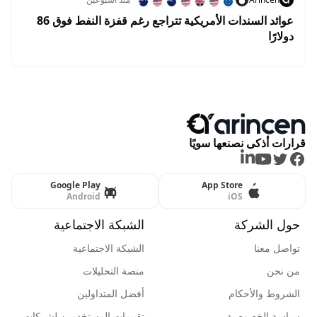
عوائد السندات الأمريكية تتراجع رغم قفزة النفط فوق 86
دولارًا
قرارات أذكى نصنعها سويًا
LinkedIn
Youtube
Twitter
Facebook
Google Play
App Store
Android
iOS
حول الشركة
الشبكة الاجتماعية
تواصل معنا
الشبكة الاجتماعية
من نحن
منصة التحليلات
الشروط والأحكام
أفضل المتداولين
سياسة الخصوصية
تقييمات المستخدمين لشركات