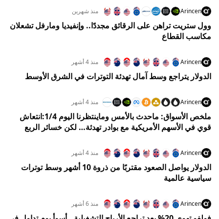
Arincen
منذ شهرين
وول ستريت تراهن على الرقائق مجددًا.. وإنفيديا ومارفل تشعلان
مكاسب القطاع
Arincen
منذ 4 أشهر
الدولار يتراجع وسط آمال تهدئة التوترات في الشرق الأوسط
Arincen
منذ 4 أشهر
ملخص الأسواق: ماحدث بالأمس وماينتظرنا اليوم 1/4:انتعاش
قوي في الأسهم الأمريكية مع بوادر تهدئة… لكن خسائر الربع
الأول تفرض واقعًا صعبًا
Arincen
منذ 4 أشهر
الدولار يواصل الصعود مقتربًا من ذروة 10 أشهر وسط توترات
سياسية عالمية
Arincen
منذ 6 أشهر
فولفو تهوي 20% بعد تراجع الأرباح التشغيلية.. أسوأ يوم تداول في