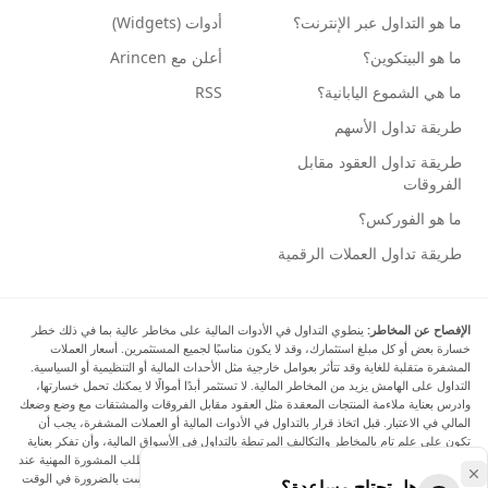
ما هو التداول عبر الإنترنت؟
أدوات (Widgets)
ما هو البيتكوين؟
أعلن مع Arincen
ما هي الشموع اليابانية؟
RSS
طريقة تداول الأسهم
طريقة تداول العقود مقابل
الفروقات
ما هو الفوركس؟
طريقة تداول العملات الرقمية
الإفصاح عن المخاطر:
ينطوي التداول في الأدوات المالية على مخاطر عالية بما في ذلك خطر
خسارة بعض أو كل مبلغ استثمارك، وقد لا يكون مناسبًا لجميع المستثمرين. أسعار العملات
المشفرة متقلبة للغاية وقد تتأثر بعوامل خارجية مثل الأحداث المالية أو التنظيمية أو السياسية.
التداول على الهامش يزيد من المخاطر المالية. لا تستثمر أبدًا أموالًا لا يمكنك تحمل خسارتها،
وادرس بعناية ملاءمة المنتجات المعقدة مثل العقود مقابل الفروقات والمشتقات مع وضع وضعك
المالي في الاعتبار. قبل اتخاذ قرار بالتداول في الأدوات المالية أو العملات المشفرة، يجب أن
تكون على علم تام بالمخاطر والتكاليف المرتبطة بالتداول في الأسواق المالية، وأن تفكر بعناية
في أهدافك الاستثمارية ومستوى خبرتك ورغبتك في المخاطرة، وأن تطلب المشورة المهنية عند
الحاجة. تود Arincen أن تذكرك بأن البيانات الواردة في هذا الموقع ليست بالضرورة في الوقت
هل تحتاج مساعدة؟