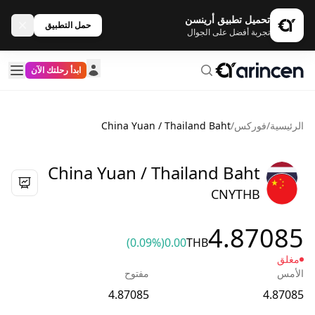
تحميل تطبيق أرينسن
حمل التطبيق
تجربة أفضل على الجوال
ابدأ رحلتك الآن
الرئيسية
/
فوركس
/
China Yuan / Thailand Baht
China Yuan / Thailand Baht
CNYTHB
4.87085
(0.09%)
0.00
THB
مغلق
الأمس
مفتوح
4.87085
4.87085