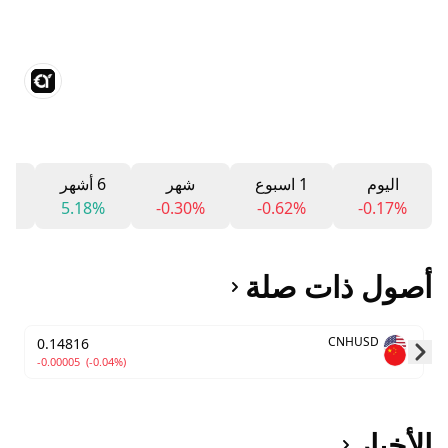
اليوم
1 اسبوع
شهر
6 أشهر
12 ش
%
5.18%
-0.30%
-0.62%
-0.17%
أصول ذات صلة
CNHUSD
0.14816
-0.00005
(-0.04%)
Skip to next slide page
الأخبار