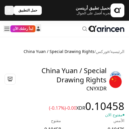
تحميل تطبيق أرينسن
حمل التطبيق
تجربة أفضل على الجوال
ابدأ رحلتك الآن
الرئيسية
/
فوركس
/
China Yuan / Special Drawing Rights
China Yuan / Special
Drawing Rights
CNYXDR
0.10458
(-0.17%)
-0.00
XDR
مفتوح الان
الأمس
مفتوح