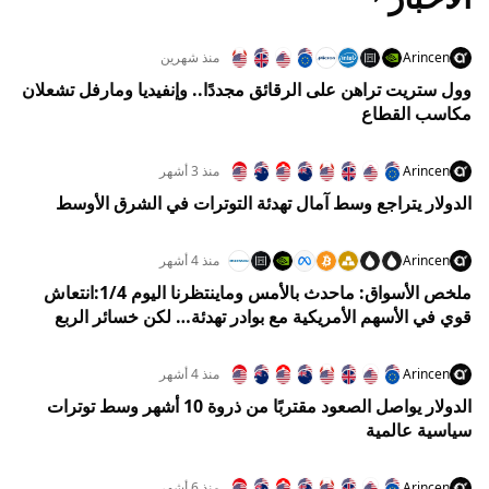
Arincen
منذ شهرين
وول ستريت تراهن على الرقائق مجددًا.. وإنفيديا ومارفل تشعلان
مكاسب القطاع
Arincen
منذ 3 أشهر
الدولار يتراجع وسط آمال تهدئة التوترات في الشرق الأوسط
Arincen
منذ 4 أشهر
ملخص الأسواق: ماحدث بالأمس وماينتظرنا اليوم 1/4:انتعاش
قوي في الأسهم الأمريكية مع بوادر تهدئة… لكن خسائر الربع
الأول تفرض واقعًا صعبًا
Arincen
منذ 4 أشهر
الدولار يواصل الصعود مقتربًا من ذروة 10 أشهر وسط توترات
سياسية عالمية
Arincen
منذ 6 أشهر