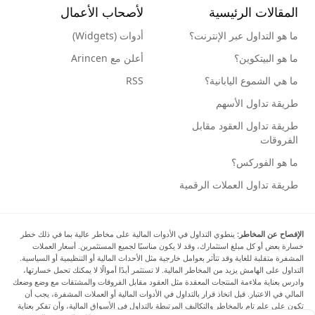
المقالات الرئيسية
لأصحاب الأعمال
ما هو التداول عبر الإنترنت؟
أدوات (Widgets)
ما هو البيتكوين؟
أعلن مع Arincen
ما هي الشموع اليابانية؟
RSS
طريقة تداول الأسهم
طريقة تداول العقود مقابل
الفروقات
ما هو الفوركس؟
طريقة تداول العملات الرقمية
الإفصاح عن المخاطر:
ينطوي التداول في الأدوات المالية على مخاطر عالية بما في ذلك خطر
خسارة بعض أو كل مبلغ استثمارك، وقد لا يكون مناسبًا لجميع المستثمرين. أسعار العملات
المشفرة متقلبة للغاية وقد تتأثر بعوامل خارجية مثل الأحداث المالية أو التنظيمية أو السياسية.
التداول على الهامش يزيد من المخاطر المالية. لا تستثمر أبدًا أموالًا لا يمكنك تحمل خسارتها،
وادرس بعناية ملاءمة المنتجات المعقدة مثل العقود مقابل الفروقات والمشتقات مع وضع وضعك
المالي في الاعتبار. قبل اتخاذ قرار بالتداول في الأدوات المالية أو العملات المشفرة، يجب أن
تكون على علم تام بالمخاطر والتكاليف المرتبطة بالتداول في الأسواق المالية، وأن تفكر بعناية