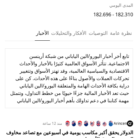
المدى اليومي
182.310 - 182.696
نظرة عامة
التوصيات
الأفكار والتحليلات
الأخبار
تابع أخر أخبار اليورو/الين الياباني من شبكة أرينسن
الاجتماعية. تتأثر الأسواق العالمية كثيرًا بالأخبار والأحداث
الاقتصادية والسياسية العالمية، وقد تهتز الأسواق وتتغيير
تحركات العملات والأصول بناءًا على هذه الأحداث. كن على
دراية بكافة الأحداث الهامة والمتعلقة اليورو/الين الياباني
حيث تعد الأخبار المالية جزءًا حيويًا من خطط التداول، وتتمثل
مهمة كتابنا في دعم تداولك بأهم أخبار اليورو/الين الياباني
Arincen
منذ 12 ساعة
الدولار يحقق أكبر مكاسب يومية في أسبوعين مع تصاعد مخاوف