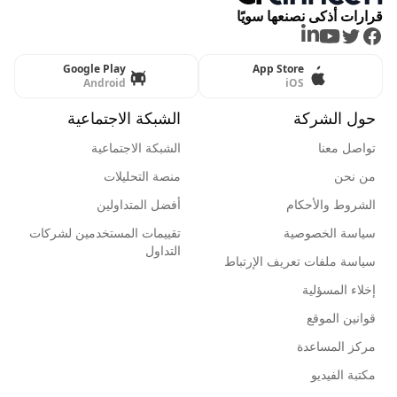
قرارات أذكى نصنعها سويًا
LinkedIn
Youtube
Twitter
Facebook
Google Play
App Store
Android
iOS
حول الشركة
الشبكة الاجتماعية
تواصل معنا
الشبكة الاجتماعية
من نحن
منصة التحليلات
الشروط والأحكام
أفضل المتداولين
سياسة الخصوصية
تقييمات المستخدمين لشركات
التداول
سياسة ملفات تعريف الإرتباط
إخلاء المسؤلية
قوانين الموقع
مركز المساعدة
مكتبة الفيديو