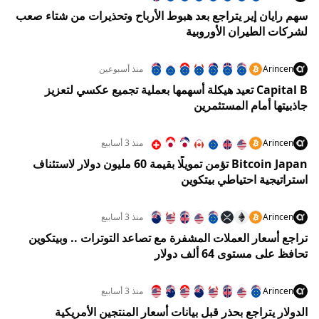
سهم رايان إير يتراجع بعد هبوط الأرباح وتحذيرات من شتاء صعب
لشركات الطيران الأوروبية
Arincen
منذ أسبوعين
Capital B تعيد هيكلة أسهمها بعملية تجميع عكسي لتعزيز
جاذبيتها أمام المستثمرين
Arincen
منذ 3 أسابيع
Bitcoin Japan تؤمن تمويلًا بقيمة 60 مليون دولار لاستئناف
استراتيجية احتياطي بيتكوين
Arincen
منذ 3 أسابيع
تراجع أسعار العملات المشفرة مع تصاعد التوترات .. وبيتكوين
تحافظ على مستوى 64 ألف دولار
Arincen
منذ 3 أسابيع
الدولار يتراجع بحذر قبل بيانات أسعار المنتجين الأمريكية