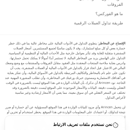
الفروقات
ما هو الفوركس؟
طريقة تداول العملات الرقمية
الإفصاح عن المخاطر:
ينطوي التداول في الأدوات المالية على مخاطر عالية بما في ذلك خطر
خسارة بعض أو كل مبلغ استثمارك، وقد لا يكون مناسبًا لجميع المستثمرين. أسعار العملات
المشفرة متقلبة للغاية وقد تتأثر بعوامل خارجية مثل الأحداث المالية أو التنظيمية أو السياسية.
التداول على الهامش يزيد من المخاطر المالية. لا تستثمر أبدًا أموالًا لا يمكنك تحمل خسارتها،
وادرس بعناية ملاءمة المنتجات المعقدة مثل العقود مقابل الفروقات والمشتقات مع وضع وضعك
المالي في الاعتبار. قبل اتخاذ قرار بالتداول في الأدوات المالية أو العملات المشفرة، يجب أن
تكون على علم تام بالمخاطر والتكاليف المرتبطة بالتداول في الأسواق المالية، وأن تفكر بعناية
في أهدافك الاستثمارية ومستوى خبرتك ورغبتك في المخاطرة، وأن تطلب المشورة المهنية عند
الحاجة. تود Arincen أن تذكرك بأن البيانات الواردة في هذا الموقع ليست بالضرورة في الوقت
الفعلي وليست دقيقة. البيانات والأسعار الموجودة على الموقع ليست دقيقة بالضرورة وقد
تختلف عن السعر الفعلي في أي سوق معينة، مما يعني أن الأسعار إرشادية وغير مناسبة
لأغراض التداول.
لن يتحمل Arincen وأي مزود للبيانات الواردة في هذا الموقع المسؤولية عن أي خسارة أو ضرر
نتيجة لتداولك، أو اعتمادك على المعلومات الواردة في هذا الموقع. يحظر استخدام أو تخزين أو
إعادة إنتاج أو عرض أو تعديل أو نقل أو توزيع البيانات الموجودة في هذا الموقع دون الحصول
على إذن كتابي صريح مسبق من Arincen و/أو مزود البيانات. جميع حقوق الملكية الفكرية
نحن نستخدم ملفات تعريف الارتباط
محفوظة من قبل مقدمي الخدمة و/أو البورصة التي تقدم البيانات الواردة في هذا الموقع. قد