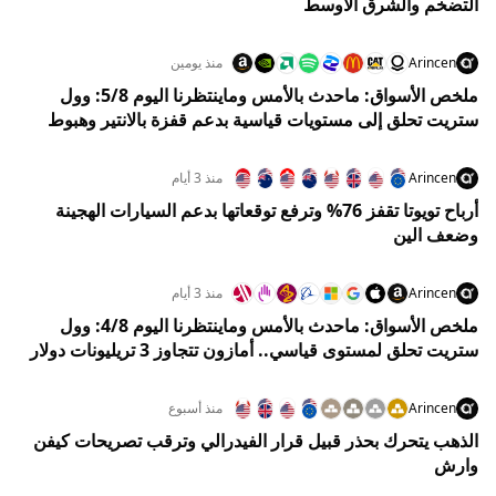
التضخم والشرق الأوسط
Arincen
منذ يومين
ملخص الأسواق: ماحدث بالأمس وماينتظرنا اليوم 5/8: وول
ستريت تحلق إلى مستويات قياسية بدعم قفزة بالانتير وهبوط
النفط
Arincen
منذ 3 أيام
أرباح تويوتا تقفز 76% وترفع توقعاتها بدعم السيارات الهجينة
وضعف الين
Arincen
منذ 3 أيام
ملخص الأسواق: ماحدث بالأمس وماينتظرنا اليوم 4/8: وول
ستريت تحلق لمستوى قياسي.. أمازون تتجاوز 3 تريليونات دولار
والنفط يهوي 5%
Arincen
منذ أسبوع
الذهب يتحرك بحذر قبيل قرار الفيدرالي وترقب تصريحات كيفن
وارش