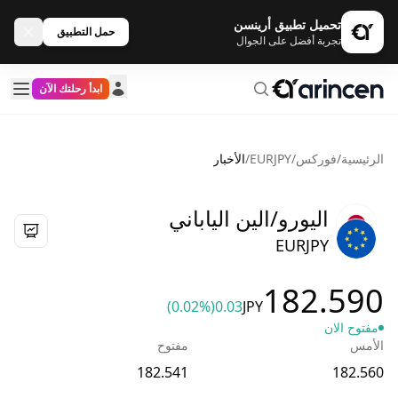
تحميل تطبيق أرينسن
حمل التطبيق
تجربة أفضل على الجوال
ابدأ رحلتك الآن
الرئيسية
/
فوركس
/
EURJPY
/
الأخبار
اليورو/الين الياباني
EURJPY
182.590
(0.02%)
0.03
JPY
مفتوح الان
الأمس
مفتوح
182.541
182.560