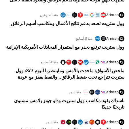
مستوى في 5 أسابيع
Arincen
منذ أسبوعين
وول ستريت تصعد بدعم نتائج الأعمال ومكاسب أسهم الرقائق
Arincen
منذ 3 أسابيع
وول ستريت ترتفع بحذر مع استمرار المحادثات الأمريكية الإيرانية
Arincen
منذ 4 أسابيع
ملخص الأسواق: ماحدث بالأمس وماينتظرنا اليوم 8/7: وول
ستريت تتراجع تحت ضغط الرقائق.. والنفط يقفز مع عودة
مخاوف هرمز
Arincen
منذ شهر
ناسداك يقود مكاسب وول ستريت وداو جونز يلامس مستوى
تاريخيًا جديدًا
Arincen
منذ شهر