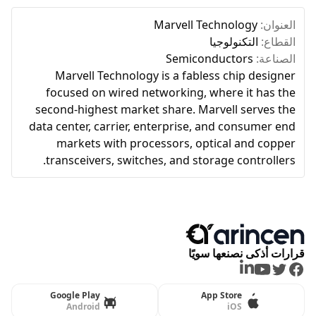
العنوان:
Marvell Technology
القطاع:
التكنولوجيا
الصناعة:
Semiconductors
Marvell Technology is a fabless chip designer
focused on wired networking, where it has the
second-highest market share. Marvell serves the
data center, carrier, enterprise, and consumer end
markets with processors, optical and copper
transceivers, switches, and storage controllers.
قرارات أذكى نصنعها سويًا
LinkedIn
Youtube
Twitter
Facebook
Google Play
App Store
Android
iOS