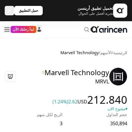
تحميل تطبيق أرينسن
حمل التطبيق
تجربة أفضل على الجوال
ابدأ رحلتك الآن
الرئيسية
/
الأسهم
/
Marvell Technology
Marvell Technology
D
MRVL
212.840
(1.24%)
2.62
USD
مفتوح الان
حجم التداول
الربح لكل سهم
3
350,894