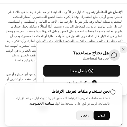
الإفصاح عن المخاطر:
ينطوي التداول في الأدوات المالية على مخاطر عالية بما في ذلك خطر
خسارة بعض أو كل مبلغ استثمارك، وقد لا يكون مناسبًا لجميع المستثمرين. أسعار العملات
المشفرة متقلبة للغاية وقد تتأثر بعوامل خارجية مثل الأحداث المالية أو التنظيمية أو السياسية.
التداول على الهامش يزيد من المخاطر المالية. لا تستثمر أبدًا أموالًا لا يمكنك تحمل خسارتها،
وادرس بعناية ملاءمة المنتجات المعقدة مثل العقود مقابل الفروقات والمشتقات مع وضع وضعك
المالي في الاعتبار. قبل اتخاذ قرار بالتداول في الأدوات المالية أو العملات المشفرة، يجب أن
تكون على علم تام بالمخاطر والتكاليف المرتبطة بالتداول في الأسواق المالية، وأن تفكر بعناية
في أهدافك الاستثمارية ومستوى خبرتك ورغبتك في المخاطرة، وأن تطلب المشورة المهنية عند
الحاجة. تود Arincen أن تذكرك بأن البيانات الواردة في هذا الموقع ليست بالضرورة في الوقت
هل تحتاج مساعدة؟
الفعلي وليست دقيقة. البيانات والأسعار الموجودة على الموقع ليست دقيقة بالضرورة وقد
نحن هنا لمساعدتك
تختلف عن السعر الفعلي في أي سوق معينة، مما يعني أن الأسعار إرشادية وغير مناسبة
لأغراض التداول.
تواصل معنا
لن يتحمل Arincen وأي مزود للبيانات الواردة في هذا الموقع المسؤولية عن أي خسارة أو ضرر
نتيجة لتداولك، أو اعتمادك على المعلومات الواردة في هذا الموقع. يحظر استخدام أو تخزين أو
مركز المساعدة
إعادة إنتاج أو عرض أو تعديل أو نقل أو توزيع البيانات الموجودة في هذا الموقع دون الحصول
على إذن كتابي صريح مسبق من Arincen و/أو مزود البيانات. جميع حقوق الملكية الفكرية
نحن نستخدم ملفات تعريف الارتباط
محفوظة من قبل مقدمي الخدمة و/أو البورصة التي تقدم البيانات الواردة في هذا الموقع. قد
نستخدم ملفات تعريف الارتباط لتحسين تجربتك وتحليل حركة الزيارات.
يتم تعويض Arincen من قبل المعلنين الذين يظهرون على الموقع، بناءً على تفاعلك مع
بالمتابعة فإنك توافق على استخدامنا لها.
سياسة الخصوصية
الإعلانات أو المعلنين.
قبول
رفض
© 2026 - جميع الحقوق محفوظة لشركة Arincen L.L.C-FZ - رقم الترخيص 2420098.01