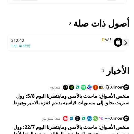
أصول ذات صلة
D
AAPL
312.42
1.44
(0.46%)
Skip to next slide page
الأخبار
Arincen
منذ يوم
ملخص الأسواق: ماحدث بالأمس وماينتظرنا اليوم 5/8: وول
ستريت تحلق إلى مستويات قياسية بدعم قفزة بالانتير وهبوط
النفط
Arincen
منذ أسبوعين
ملخص الأسواق: ماحدث بالأمس وماينتظرنا اليوم 22/7: وول
ستريت تنهي موجة خسائرها بدعم الرقائق وصعود النفط لأعلى