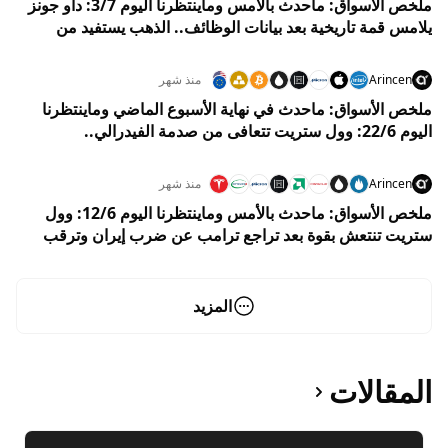
ملخص الأسواق: ماحدث بالأمس وماينتظرنا اليوم 3/7: داو جونز
يلامس قمة تاريخية بعد بيانات الوظائف.. الذهب يستفيد من
ضعف الدولار والنفط يتحرك بهدوء قرب 72 دولارًا
Arincen
منذ شهر
ملخص الأسواق: ماحدث في نهاية الأسبوع الماضي وماينتظرنا
اليوم 22/6: وول ستريت تتعافى من صدمة الفيدرالي..
والتكنولوجيا تقود المكاسب وسط هدنة هرمز
Arincen
منذ شهر
ملخص الأسواق: ماحدث بالأمس وماينتظرنا اليوم 12/6: وول
ستريت تنتعش بقوة بعد تراجع ترامب عن ضرب إيران وترقب
طرح SpaceX
المزيد
المقالات