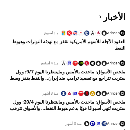
الأخبار
A
Arincen
منذ أسبوع
العقود الآجلة للأسهم الأمريكية تقفز مع تهدئة التوترات وهبوط
النفط
A
Arincen
منذ 4 أسابيع
ملخص الأسواق: ماحدث بالأمس وماينتظرنا اليوم 9/7: وول
ستريت تتراجع مع تصعيد ترامب ضد إيران.. والنفط يقفز وسط
مخاوف هرمز
Arincen
منذ 3 أشهر
ملخص الأسواق: ماحدث بالأمس وماينتظرنا اليوم 20/4: وول
ستريت تُنهي أسبوعًا قويًا بدعم هبوط النفط… والأسواق تترقب
يومًا حاسمًا وسط تقلبات متوقعة
Arincen
منذ 3 أشهر