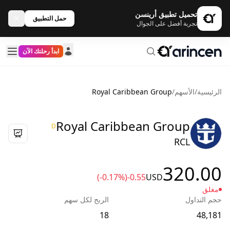
تحميل تطبيق أرينسن
حمل التطبيق
تجربة أفضل على الجوال
ابدأ رحلتك الآن
الرئيسية
/
الأسهم
/
Royal Caribbean Group
Royal Caribbean Group
D
RCL
320.00
(-0.17%)
-0.55
USD
مغلق
حجم التداول
الربح لكل سهم
18
48,181