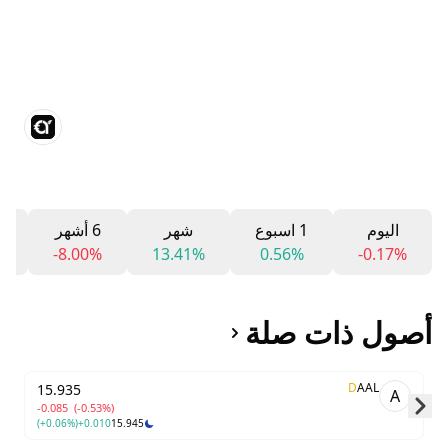
اليوم
1 اسبوع
شهر
6 أشهر
2
-8.00%
13.41%
0.56%
-0.17%
أصول ذات صلة
D
AAL
15.935
A
-0.085
(-0.53%)
(+0.06%)
+0.010
15.945
Skip to next slide page