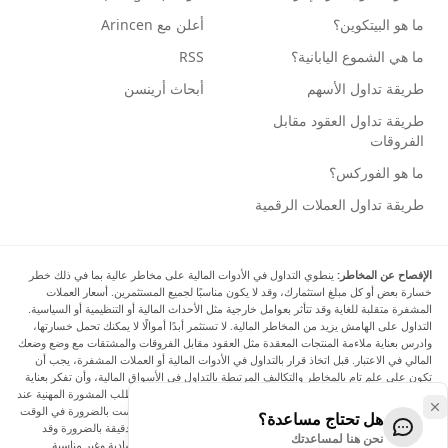
ما هو البيتكوين؟
أعلن مع Arincen
ما هي الشموع اليابانية؟
RSS
طريقة تداول الأسهم
أبحاث أرينسن
طريقة تداول العقود مقابل
الفروقات
ما هو الفوركس؟
طريقة تداول العملات الرقمية
الإفصاح عن المخاطر:
ينطوي التداول في الأدوات المالية على مخاطر عالية بما في ذلك خطر
خسارة بعض أو كل مبلغ استثمارك، وقد لا يكون مناسبًا لجميع المستثمرين. أسعار العملات
المشفرة متقلبة للغاية وقد تتأثر بعوامل خارجية مثل الأحداث المالية أو التنظيمية أو السياسية.
التداول على الهامش يزيد من المخاطر المالية. لا تستثمر أبدًا أموالًا لا يمكنك تحمل خسارتها،
وادرس بعناية ملاءمة المنتجات المعقدة مثل العقود مقابل الفروقات والمشتقات مع وضع وضعك
المالي في الاعتبار. قبل اتخاذ قرار بالتداول في الأدوات المالية أو العملات المشفرة، يجب أن
تكون على علم تام بالمخاطر والتكاليف المرتبطة بالتداول في الأسواق المالية، وأن تفكر بعناية
في أهدافك الاستثمارية ومستوى خبرتك ورغبتك في المخاطرة، وأن تطلب المشورة المهنية عند
الحاجة. تود Arincen أن تذكرك بأن البيانات الواردة في هذا الموقع ليست بالضرورة في الوقت
هل تحتاج مساعدة؟
الفعلي وليست دقيقة. البيانات والأسعار الموجودة على الموقع ليست دقيقة بالضرورة وقد
نحن هنا لمساعدتك
تختلف عن السعر الفعلي في أي سوق معينة، مما يعني أن الأسعار إرشادية وغير مناسبة