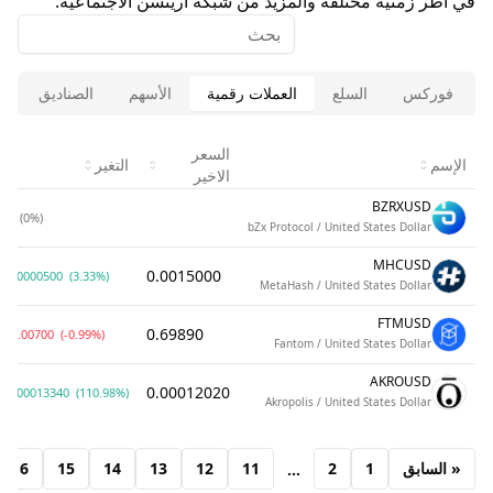
في اطر زمنية مختلفة والمزيد من شبكة ارينسن الاجتماعية.
فوركس
السلع
العملات رقمية
الأسهم
الصناديق
ا
السعر
الإسم
التغير
الاخير
BZRXUSD
0
(0%)
bZx Protocol / United States Dollar
MHCUSD
0.0015000
0.0000500
(3.33%)
MetaHash / United States Dollar
FTMUSD
0.69890
-0.00700
(-0.99%)
Fantom / United States Dollar
AKROUSD
0.00012020
0.00013340
(110.98%)
Akropolis / United States Dollar
« السابق
1
2
11
12
13
14
15
16
...