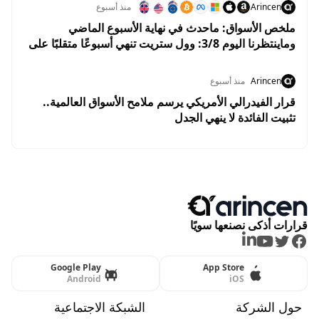
Arincen
منذ أسبوع
ملخص الأسواق: ماحدث في نهاية الأسبوع الماضي
وماينتظرنا اليوم 3/8: وول ستريت تنهي أسبوعًا متقلبًا على
مكاسب.. والأسواق تستعد لبداية إيجابية في أغسطس
Arincen
منذ أسبوع
قرار الفيدرالي الأمريكي يرسم ملامح الأسواق العالمية..
تثبيت الفائدة لا ينهي الجدل
قرارات أذكى نصنعها سويًا
LinkedIn
Youtube
Twitter
Facebook
Google Play
App Store
Android
iOS
حول الشركة
الشبكة الاجتماعية