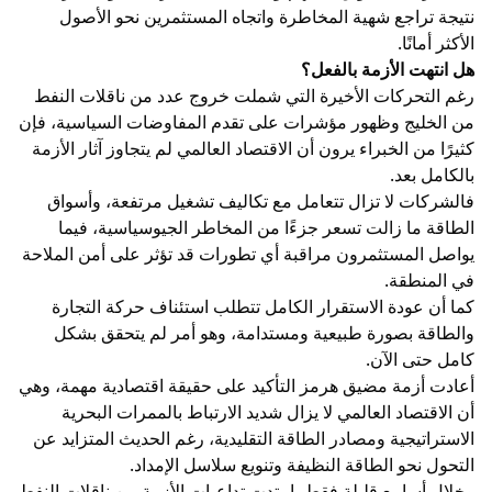
نتيجة تراجع شهية المخاطرة واتجاه المستثمرين نحو الأصول
الأكثر أمانًا.
هل انتهت الأزمة بالفعل؟
رغم التحركات الأخيرة التي شملت خروج عدد من ناقلات النفط
من الخليج وظهور مؤشرات على تقدم المفاوضات السياسية، فإن
كثيرًا من الخبراء يرون أن الاقتصاد العالمي لم يتجاوز آثار الأزمة
بالكامل بعد.
فالشركات لا تزال تتعامل مع تكاليف تشغيل مرتفعة، وأسواق
الطاقة ما زالت تسعر جزءًا من المخاطر الجيوسياسية، فيما
يواصل المستثمرون مراقبة أي تطورات قد تؤثر على أمن الملاحة
في المنطقة.
كما أن عودة الاستقرار الكامل تتطلب استئناف حركة التجارة
والطاقة بصورة طبيعية ومستدامة، وهو أمر لم يتحقق بشكل
كامل حتى الآن.
أعادت أزمة مضيق هرمز التأكيد على حقيقة اقتصادية مهمة، وهي
أن الاقتصاد العالمي لا يزال شديد الارتباط بالممرات البحرية
الاستراتيجية ومصادر الطاقة التقليدية، رغم الحديث المتزايد عن
التحول نحو الطاقة النظيفة وتنويع سلاسل الإمداد.
وخلال أسابيع قليلة فقط، امتدت تداعيات الأزمة من ناقلات النفط