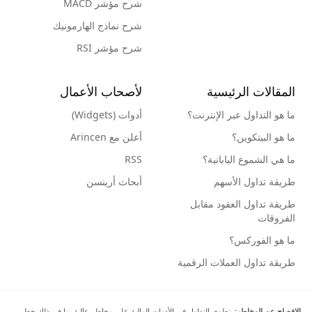
شرح مؤشر MACD
شرح نماذج الهارمونيك
شرح مؤشر RSI
المقالات الرئيسية
لأصحاب الأعمال
ما هو التداول عبر الإنترنت؟
أدوات (Widgets)
ما هو البيتكوين؟
أعلن مع Arincen
ما هي الشموع اليابانية؟
RSS
طريقة تداول الأسهم
أبحاث أرينسن
طريقة تداول العقود مقابل
الفروقات
ما هو الفوركس؟
طريقة تداول العملات الرقمية
الإفصاح عن المخاطر:
ينطوي التداول في الأدوات المالية على مخاطر عالية بما في ذلك خطر