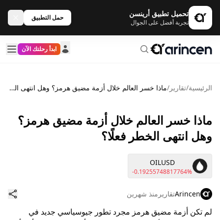
تحميل تطبيق أرينسن
حمل التطبيق
تجربة أفضل على الجوال
ابدأ رحلتك الآن
الرئيسية
/
تقارير
/
ماذا خسر العالم خلال أزمة مضيق هرمز؟ وهل انتهى الخطر فعلًا؟
ماذا خسر العالم خلال أزمة مضيق هرمز؟
وهل انتهى الخطر فعلًا؟
OILUSD
-0.19255748817764%
Arincen
تقارير
منذ شهرين
لم تكن أزمة مضيق هرمز مجرد تطور جيوسياسي جديد في