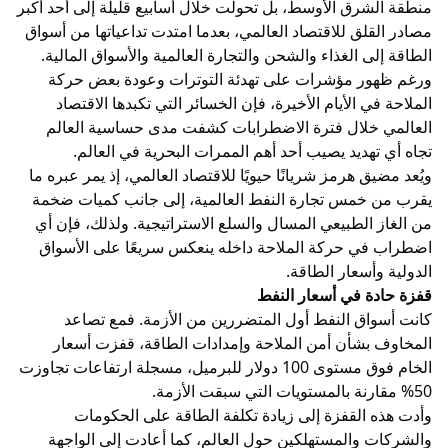
منطقة الشرق الأوسط، بل تحولت خلال أسابيع قليلة إلى أحد أكبر
مصادر القلق للاقتصاد العالمي، بعدما امتدت تداعياتها من أسواق
الطاقة إلى الغذاء والشحن والتجارة العالمية والأسواق المالية.
ورغم ظهور مؤشرات على تهدئة التوترات وعودة بعض حركة
الملاحة في الأيام الأخيرة، فإن الخسائر التي تكبدها الاقتصاد
العالمي خلال فترة الاضطرابات كشفت مدى حساسية العالم
تجاه أي تهديد يصيب أحد أهم الممرات البحرية في العالم.
ويُعد مضيق هرمز شريانًا حيويًا للاقتصاد العالمي، إذ يمر عبره ما
يقرب من خمس تجارة النفط العالمية، إلى جانب كميات ضخمة
من الغاز الطبيعي المسال والسلع الاستراتيجية. ولذلك، فإن أي
اضطراب في حركة الملاحة داخله ينعكس سريعًا على الأسواق
الدولية وأسعار الطاقة.
قفزة حادة في أسعار النفط
كانت أسواق النفط أول المتضررين من الأزمة. فمع تصاعد
المخاوف بشأن أمن الملاحة وإمدادات الطاقة، قفزت أسعار
الخام فوق مستوى 100 دولار للبرميل، مسجلة ارتفاعات تجاوزت
50% مقارنة بالمستويات التي سبقت الأزمة.
وأدت هذه القفزة إلى زيادة تكلفة الطاقة على الحكومات
والشركات والمستهلكين حول العالم، كما أعادت إلى الواجهة