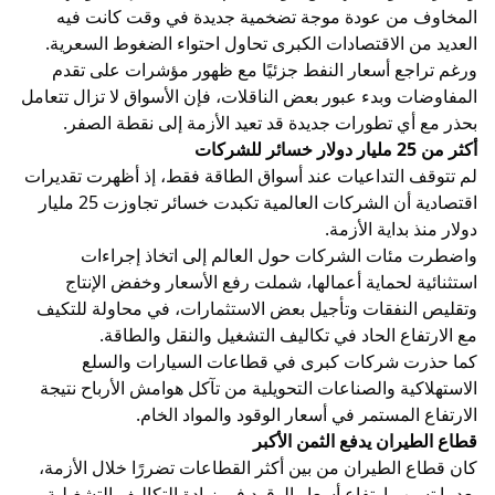
المخاوف من عودة موجة تضخمية جديدة في وقت كانت فيه
العديد من الاقتصادات الكبرى تحاول احتواء الضغوط السعرية.
ورغم تراجع أسعار النفط جزئيًا مع ظهور مؤشرات على تقدم
المفاوضات وبدء عبور بعض الناقلات، فإن الأسواق لا تزال تتعامل
بحذر مع أي تطورات جديدة قد تعيد الأزمة إلى نقطة الصفر.
أكثر من 25 مليار دولار خسائر للشركات
لم تتوقف التداعيات عند أسواق الطاقة فقط، إذ أظهرت تقديرات
اقتصادية أن الشركات العالمية تكبدت خسائر تجاوزت 25 مليار
دولار منذ بداية الأزمة.
واضطرت مئات الشركات حول العالم إلى اتخاذ إجراءات
استثنائية لحماية أعمالها، شملت رفع الأسعار وخفض الإنتاج
وتقليص النفقات وتأجيل بعض الاستثمارات، في محاولة للتكيف
مع الارتفاع الحاد في تكاليف التشغيل والنقل والطاقة.
كما حذرت شركات كبرى في قطاعات السيارات والسلع
الاستهلاكية والصناعات التحويلية من تآكل هوامش الأرباح نتيجة
الارتفاع المستمر في أسعار الوقود والمواد الخام.
قطاع الطيران يدفع الثمن الأكبر
كان قطاع الطيران من بين أكثر القطاعات تضررًا خلال الأزمة،
بعدما تسبب ارتفاع أسعار الوقود في زيادة التكاليف التشغيلية