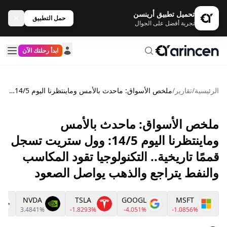
تحميل تطبيق أرينسن
حمل التطبيق
تجربة أفضل على الجوال
ابدأ رحلتك الآن
الرئيسية
/
تقارير
/
ملخص الأسواق: ماحدث بالأمس وماينتظرنا اليوم 14/5: وول ستريت تسجل قممًا تاريخية.. التكنولوجيا تقود المكاسب والنفط يتراجع والذهب يواصل الصعود
ملخص الأسواق: ماحدث بالأمس
وماينتظرنا اليوم 14/5: وول ستريت تسجل
قممًا تاريخية.. التكنولوجيا تقود المكاسب
والنفط يتراجع والذهب يواصل الصعود
NVDA
TSLA
GOOGL
MSFT
3.4841%
-1.8293%
-4.051%
-1.0856%