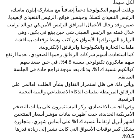
لكل منهما.
وتلقت أسهم التكنولوجيا دعماً إضافياً مع مشاركة إيلون ماسك،
الرئيس التنفيذي لتسلا، وجينسن هوانج، الرئيس التنفيذي لإنفيديا،
ضمن وفد رجال الأعمال المرافق للرئيس الأمريكي دونالد ترامب
خلال قمته مع الرئيس الصيني شي جين بينغ في بكين، وهي
الزيارة التي تراقبها الأسواق عن كثب وسط توقعات بمناقشة
ملفات التجارة والتكنولوجيا والرقائق الإلكترونية.
كما استعادت أسهم شركات الرقائق زخمها الصعودي، بعدما ارتفع
سهم مايكرون تكنولوجي بنسبة 4.8%، في حين صعد سهم
كوالكوم بنسبة 1.4%، وذلك بعد موجة تراجع حادة في الجلسة
السابقة.
ويأتي ذلك في ظل استمرار التفاؤل بشأن الطلب العالمي على
الرقائق المرتبطة بتقنيات الذكاء الاصطناعي والبنية التحتية
الرقمية.
وفي الجانب الاقتصادي، ركز المستثمرون على بيانات التضخم
الأمريكية الجديدة، حيث أظهرت بيانات مؤشر أسعار المنتجين
لشهر أبريل ارتفاعاً بنسبة 1.4% على أساس شهري، متجاوزة
بشكل كبير توقعات الأسواق التي كانت تشير إلى زيادة قدرها
0.5%.