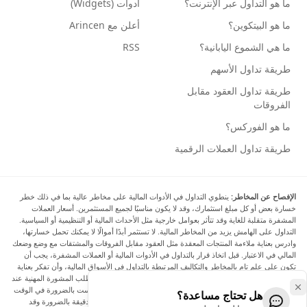
ما هو التداول عبر الإنترنت؟
أدوات (Widgets)
ما هو البيتكوين؟
أعلن مع Arincen
ما هي الشموع اليابانية؟
RSS
طريقة تداول الأسهم
طريقة تداول العقود مقابل
الفروقات
ما هو الفوركس؟
طريقة تداول العملات الرقمية
الإفصاح عن المخاطر:
ينطوي التداول في الأدوات المالية على مخاطر عالية بما في ذلك خطر
خسارة بعض أو كل مبلغ استثمارك، وقد لا يكون مناسبًا لجميع المستثمرين. أسعار العملات
المشفرة متقلبة للغاية وقد تتأثر بعوامل خارجية مثل الأحداث المالية أو التنظيمية أو السياسية.
التداول على الهامش يزيد من المخاطر المالية. لا تستثمر أبدًا أموالًا لا يمكنك تحمل خسارتها،
وادرس بعناية ملاءمة المنتجات المعقدة مثل العقود مقابل الفروقات والمشتقات مع وضع وضعك
المالي في الاعتبار. قبل اتخاذ قرار بالتداول في الأدوات المالية أو العملات المشفرة، يجب أن
تكون على علم تام بالمخاطر والتكاليف المرتبطة بالتداول في الأسواق المالية، وأن تفكر بعناية
في أهدافك الاستثمارية ومستوى خبرتك ورغبتك في المخاطرة، وأن تطلب المشورة المهنية عند
الحاجة. تود Arincen أن تذكرك بأن البيانات الواردة في هذا الموقع ليست بالضرورة في الوقت
هل تحتاج مساعدة؟
الفعلي وليست دقيقة. البيانات والأسعار الموجودة على الموقع ليست دقيقة بالضرورة وقد