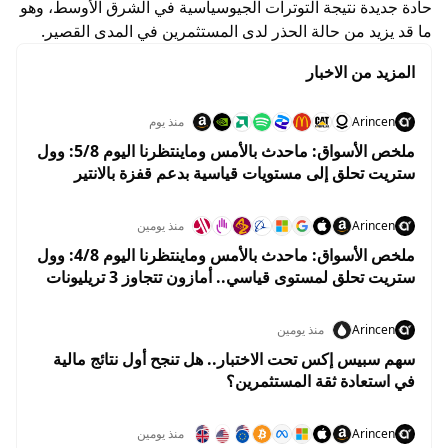
حادة جديدة نتيجة التوترات الجيوسياسية في الشرق الأوسط، وهو
ما قد يزيد من حالة الحذر لدى المستثمرين في المدى القصير.
المزيد من الاخبار
Arincen
منذ يوم
ملخص الأسواق: ماحدث بالأمس وماينتظرنا اليوم 5/8: وول
ستريت تحلق إلى مستويات قياسية بدعم قفزة بالانتير
وهبوط النفط
Arincen
منذ يومين
ملخص الأسواق: ماحدث بالأمس وماينتظرنا اليوم 4/8: وول
ستريت تحلق لمستوى قياسي.. أمازون تتجاوز 3 تريليونات
دولار والنفط يهوي 5%
Arincen
منذ يومين
سهم سبيس إكس تحت الاختبار.. هل تنجح أول نتائج مالية
في استعادة ثقة المستثمرين؟
Arincen
منذ يومين