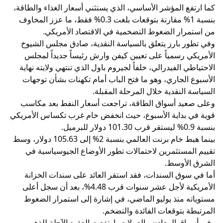
كما ارتفع المؤشر الأساسي، الذي يستثني أسعار الغذاء والطاقة،
بنسبة 1% مقارنة بتوقعات بلغت 0.3% فقط، ما عزز المخاوف
من استمرار الضغوط التضخمية في الاقتصاد الأمريكي.
وفي تطور بارز يتعلق بالسياسة النقدية، صادق مجلس الشيوخ
الأمريكي رسمياً على تعيين كيفن وارش رئيساً جديداً لمجلس
الاحتياطي الفيدرالي، خلفاً لجيروم باول الذي تنتهي ولايته نهاية
الأسبوع الجاري، وهو ما فتح الباب أمام تكهنات بشأن توجهات
السياسة النقدية خلال المرحلة المقبلة.
وعلى صعيد أسواق الطاقة، تراجعت أسعار النفط بعد مكاسب
قوية في بداية الأسبوع، حيث انخفض خام غرب تكساس الأمريكي
بنسبة 0.9% ليستقر قرب 101.30 دولار للبرميل.
بينما هبط خام برنت العالمي بنسبة 2% إلى 105.63 دولار، وسط
تقييم المستثمرين لاحتمالات تطور الأوضاع الجيوسياسية في
الشرق الأوسط.
أما في سوق السندات، فقد استقر العائد على سندات الخزانة
الأمريكية لأجل عشر سنوات قرب 4.48%، بعد أن سجل أعلى
مستوياته منذ يوليو الماضي، في إشارة إلى استمرار الضغوط
المرتبطة بتوقعات الفائدة والتضخم.
وفي أسواق المعادن والعملات، ارتفعت العقود الآجلة للذهب