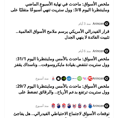
ملخص الأسواق: ماحدث في نهاية الأسبوع الماضي
وماينتظرنا اليوم 3/8: وول ستريت تنهي أسبوعًا متقلبًا على
مكاسب.. والأسواق تستعد لبداية إيجابية في أغسطس
Arincen
منذ 3 أيام
قرار الفيدرالي الأمريكي يرسم ملامح الأسواق العالمية..
تثبيت الفائدة لا ينهي الجدل
Arincen
منذ 6 أيام
ملخص الأسواق: ماحدث بالأمس وماينتظرنا اليوم 31/1:
وول ستريت تنتفض بقيادة مايكروسوفت.. وناسداك يقفز
2.8% وسط ترقب نتائج التكنولوجيا
Arincen
منذ أسبوع
ملخص الأسواق: ماحدث بالأمس وماينتظرنا اليوم 29/7:
وول ستريت ترتفع بدعم الأرباح.. والرقائق تضغط على
ناسداك قبل قرار الفيدرالي
Arincen
منذ أسبوع
توقعات الأسواق لاجتماع الاحتياطي الفيدرالي.. هل يفاجئ