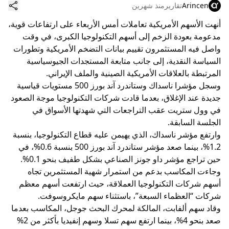
Arincen
تقارير
منذ شهرين
أنهت الأسهم الأمريكية تعاملات أمس الأربعاء على ارتفاعات قوية،
مدعومة بعودة الزخم إلى أسهم التكنولوجيا الكبرى، في وقت
واصل فيه المستثمرون تقييم بيانات التضخم الأمريكية وتطورات
السياسة النقدية، إلى جانب متابعة المستجدات الجيوسياسية
المرتبطة بالعلاقات الأمريكية الصينية والملف الإيراني.
وسجل مؤشرا ناسداك وستاندرد آند بورز 500 مستويات قياسية
جديدة عند الإغلاق، بعدما قادت شركات التكنولوجيا موجة الصعود
في وول ستريت عقب التراجعات التي شهدتها الأسواق في
الجلسة السابقة.
وارتفع مؤشر ناسداك، الذي يهيمن عليه قطاع التكنولوجيا، بنسبة
1.2%، بينما صعد مؤشر ستاندرد آند بورز 500 بنسبة 0.6%، في
حين تراجع مؤشر داو جونز الصناعي بشكل طفيف بنحو 0.1%.
وجاءت المكاسب بدعم من استمرار شهية المستثمرين تجاه
أسهم شركات التكنولوجيا العملاقة، حيث ارتفعت أسهم معظم
شركات “العظماء السبعة”، باستثناء سهم مايكروسوفت.
وقاد سهم ألفابت، المالكة لمحرك البحث جوجل، المكاسب بعدما
صعد بنحو 4%، بينما ارتفع سهم تسلا وسهم إنفيديا بأكثر من 2%