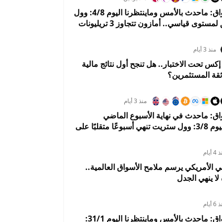
ملخص الأسواق: ماحدث بالأمس وماينتظرنا اليوم 4/8: وول
ستريت تحلق لمستوى قياسي.. أمازون تتجاوز 3 تريليونات
UUSD
BNTUSD
OILUSD
A
9692%
-0.17322881941317%
-0.61206846867615%
1.6
هوي 5%
منذ 3 أيام
 تحت الاختبار.. هل تنجح أول نتائج مالية
ثقة المستثمرين؟
منذ 3 أيام
ق: ماحدث في نهاية الأسبوع الماضي
وماينتظرنا اليوم 3/8: وول ستريت تنهي أسبوعًا متقلبًا على
أسواق تستعد لبداية إيجابية في أغسطس
 أيام
لي الأمريكي يرسم ملامح الأسواق العالمية..
 لا ينهي الجدل
 أيام
ملخص الأسواق: ماحدث بالأمس وماينتظرنا اليوم 31/1: