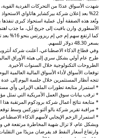
شهدت الأسواق عددًا من التحركات الفردية القوية،
22% بعد إعلان شركة بيركشاير هاثاواي الاستحواذ عليها في صفقة نقدية كاملة تبلغ قيمتها 6.8 مليار دولار.
وتُعد هذه الصفقة أول عملية استحواذ كبرى تنفذها ب
الأسطوري وارن بافيت إلى جريج آبل، ما جذب اهتمام
كما ارتفع س
بسعر 48.30 دولار للسهم.
طرح عام أولي بشكل سري إلى هيئة الأوراق المالية
الطروحات التكنولوجية خلال السنوات الأخيرة.
توقعات الأسواق لأداء الأسواق المالية العالمية اليوم
تتجه أنظار المستثمرين خلال جلسة اليوم إلى عدة ع
* استمرار متابعة تطورات الملف الإيراني وأي مس
* ترقب بيانات سوق العمل الأمريكية التي تمثل مؤشر
* متابعة نتائج أعمال شركة برودكوم المرتقبة هذا ا
* مراقبة تقرير شركة بالو ألتو نتوركس وسط توقع
* استمرار الزخم الإيجابي لأسهم الذكاء الاصطناعي
وبشكل عام، لا تزال شهية المخاطرة مرتفعة في و
وارتفاع أسعار النفط قد يفرضان مزيدًا من التقلب