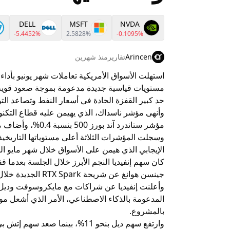
DELL
MSFT
NVDA
-5.4452%
2.5828%
-0.1095%
Arincen
تقارير
منذ شهرين
استهلت الأسواق الأمريكية تعاملات شهر يونيو بأ
مستويات قياسية جديدة مدعومة بموجة صعود قوية ل
حد كبير القفزة الحادة في أسعار النفط وتصاعد ال
مؤشر ستاندرد آند بورز 500 بنسبة 0.4%، وأضاف مؤشر داو جونز الصناعي 0.1%.
وسجلت المؤشرات الثلاثة أعلى مستوياتها التاريخية 
الإيجابي الذي هيمن على الأسواق خلال شهر مايو ا
جينسن هوانغ عن شريحة RTX Spark الجديدة خلال معرض كومبيوتكس في تايوان.
وأعلنت إنفيديا عن شراكات مع مايكروسوفت وديل
المدعومة بالذكاء الاصطناعي، الأمر الذي أشعل 
بالمشروع.