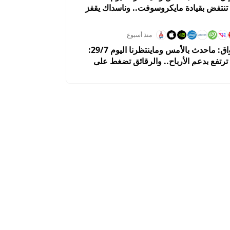
نتفض بقيادة مايكروسوفت.. وناسداك يقفز
منذ أسبوع
ملخص الأسواق: ماحدث بالأمس وماينتظرنا اليوم 29/7:
رتفع بدعم الأرباح.. والرقائق تضغط على
رار الفيدرالي