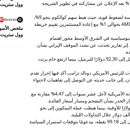
بلغت 2.3%. كذلك قفز سهم آرم هولدنجز بنسبة 16% بعد الإعلان عن مشاركته في تطوير الشريحة
وول ستريت ت
2.8% وسط ترقب نتائج التكنولوجيا
في المقابل، تعرضت أسهم شركات الرقائق المنافسة لضغوط قوية، حيث هبط سهم كوالكوم بنحو 9%،
Arincen
وتراجع سهم إنتل بنسبة 4.5%، فيما انخفض سهم AMD بحوالي 1% مع إعادة المستثمرين تقييم خريطة
وول ستريت ت
جيوسياسية في الشرق الأوسط محور اهتمام
ناسداك قبل ق
إثر تقارير تحدثت عن تشدد الموقف الإيراني بشأن
ة.
وصعد خام غرب تكساس الوسيط بنسبة 5.7% ليصل إلى 92.30 دولارًا للبرميل، بينما ارتفع خام برنت
ت للرئيس الأمريكي دونالد ترامب أكد فيها إحراز تقدم
ران، إلى جانب حديثه عن التوصل إلى تفاهمات لاحتواء
في أسواق السندات، ارتفع العائد على سندات الخزانة الأمريكية لأجل عشر سنوات إلى 4.47% مقارنة مع
الذهب فتراجع بنحو 1.7% ليستقر قرب 4515 دولارًا للأوقية، بينما هبطت عملة البيتكوين إلى نحو
كما ارتفع مؤشر الدولار الأمريكي بنسبة 0.3% ليصل إلى 99.18 نقطة، مدعومًا بتوقعات استمرار السياسة