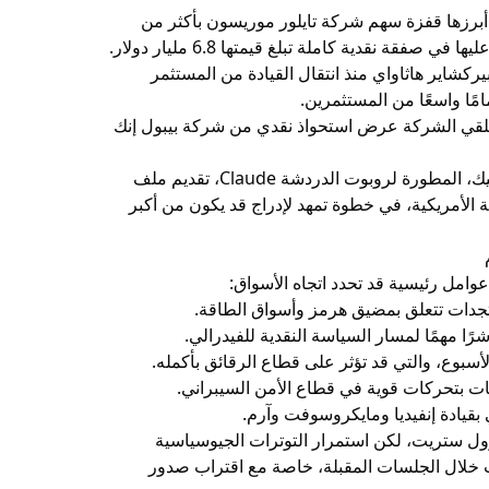
 أبرزها قفزة سهم شركة تايلور موريسون بأكثر من
يركشاير هاثاواي منذ انتقال القيادة من المستثمر
ًا واسعًا من المستثمرين.
هم إم جي إم ريزورتس بنحو 16% بعد تلقي الشركة عرض استحواذ نقدي من شركة بيبول إنك
وفي قطاع الذكاء الاصطناعي، أعلنت شركة أنثروبيك، المطورة لروبوت الدردشة Claude، تقديم ملف
 الأمريكية، في خطوة تمهد لإدراج قد يكون من أكبر
وامل رئيسية قد تحدد اتجاه الأسواق:
تجدات تتعلق بمضيق هرمز وأسواق الطاقة.
ًا مهمًا لمسار السياسة النقدية للفيدرالي.
لأسبوع، والتي قد تؤثر على قطاع الرقائق بأكمله.
ات بتحركات قوية في قطاع الأمن السيبراني.
 بقيادة إنفيديا ومايكروسوفت وآرم.
ول ستريت، لكن استمرار التوترات الجيوسياسية
ات خلال الجلسات المقبلة، خاصة مع اقتراب صدور