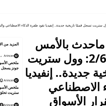
ماحدث بالأمس
المزيد من الا
وماينتظرنا اليوم 2/6: وول ستريت
Arincen
منذ 0
ة جديدة.. إنفيديا
جونز يسجل م
واستقرار أسع
Arincen
ء الاصطناعي
ستريت تحلق إ
رار الأسواق
وهبوط النفط
Arincen