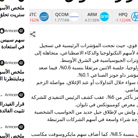
MD
INTC
QCOM
ARM
HPQ
664%
-1.3162%
1.7774%
4.5138%
-1.1224%
دولار والنفط ي
Arincen
سهم سبيس إكس
داء قوي، حيث نجحت المؤشرات الرئيسية في تسجيل
في استعادة 
أسهم التكنولوجيا والذكاء الاصطناعي، متجاهلة إلى
توترات الجيوسياسية في الشرق الأوسط.
Arincen
وأنهى مؤشر ناسداك، الذي يهيمن عليه قطاع التكنولوجيا، جلسة الاثنين مرتفعًا بنسبة 0.6%، فيما صعد
ملخص الأسوا
سواء خلال التداولات أو عند الإغلاق، مواصلة الزخم
مكاسب.. وال
لماضي.
Arincen
منذ 4
كان سهم إنفيديا النجم الأبرز خلال الجلسة بعدما قفز بأكثر من 6%، عقب كشف الرئيس التنفيذي للشركة
قرار الفيدرا
تثبيت الفائدة
 وإتش بي لإطلاق جيل جديد من الحواسيب الشخصية
موجة شراء واسعة في أسهم الشركات المرتبطة
Arincen
منذ 6
وارتفع سهم ديل بنحو 11%، بينما صعد سهم إتش بي بنسبة 8.5%، كما أضاف سهم مايكروسوفت مكاسب