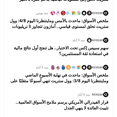
وهبوط النفط
Arincen
منذ يومين
ملخص الأسواق: ماحدث بالأمس وماينتظرنا اليوم 4/8: وول
ستريت تحلق لمستوى قياسي.. أمازون تتجاوز 3 تريليونات
دولار والنفط يهوي 5%
Arincen
منذ 3 أيام
سهم سبيس إكس تحت الاختبار.. هل تنجح أول نتائج مالية
في استعادة ثقة المستثمرين؟
Arincen
منذ 3 أيام
ملخص الأسواق: ماحدث في نهاية الأسبوع الماضي
وماينتظرنا اليوم 3/8: وول ستريت تنهي أسبوعًا متقلبًا على
مكاسب.. والأسواق تستعد لبداية إيجابية في أغسطس
Arincen
منذ 4 أيام
قرار الفيدرالي الأمريكي يرسم ملامح الأسواق العالمية..
تثبيت الفائدة لا ينهي الجدل