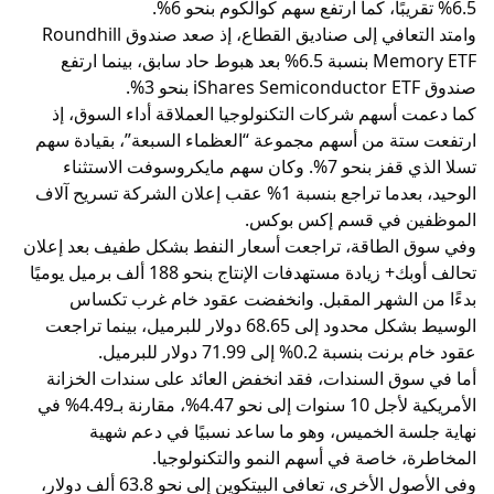
6.5% تقريبًا، كما ارتفع سهم كوالكوم بنحو 6%.
وامتد التعافي إلى صناديق القطاع، إذ صعد صندوق Roundhill
Memory ETF بنسبة 6.5% بعد هبوط حاد سابق، بينما ارتفع
صندوق iShares Semiconductor ETF بنحو 3%.
كما دعمت أسهم شركات التكنولوجيا العملاقة أداء السوق، إذ
ارتفعت ستة من أسهم مجموعة “العظماء السبعة”، بقيادة سهم
تسلا الذي قفز بنحو 7%. وكان سهم مايكروسوفت الاستثناء
الوحيد، بعدما تراجع بنسبة 1% عقب إعلان الشركة تسريح آلاف
الموظفين في قسم إكس بوكس.
وفي سوق الطاقة، تراجعت أسعار النفط بشكل طفيف بعد إعلان
تحالف أوبك+ زيادة مستهدفات الإنتاج بنحو 188 ألف برميل يوميًا
بدءًا من الشهر المقبل. وانخفضت عقود خام غرب تكساس
الوسيط بشكل محدود إلى 68.65 دولار للبرميل، بينما تراجعت
عقود خام برنت بنسبة 0.2% إلى 71.99 دولار للبرميل.
أما في سوق السندات، فقد انخفض العائد على سندات الخزانة
الأمريكية لأجل 10 سنوات إلى نحو 4.47%، مقارنة بـ4.49% في
نهاية جلسة الخميس، وهو ما ساعد نسبيًا في دعم شهية
المخاطرة، خاصة في أسهم النمو والتكنولوجيا.
وفي الأصول الأخرى، تعافى البيتكوين إلى نحو 63.8 ألف دولار،