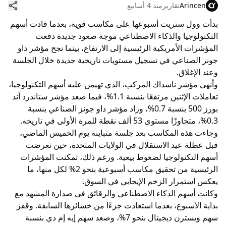
Arincen
تقارير
منذ 4 أسابيع
بدأت وول ستريت أسبوعها على مكاسب قوية، بعدما قادت أسهم
التكنولوجيا والذكاء الاصطناعي موجة صعود جديدة دفعت
المؤشرات الأمريكية الرئيسية إلى الارتفاع، بينما نجح مؤشر داو
جونز الصناعي في تسجيل مستويات تاريخية جديدة خلال الجلسة
وعند الإغلاق.
وأنهى مؤشر ناسداك المركب، الذي تهيمن عليه أسهم التكنولوجيا،
تعاملات الإثنين مرتفعًا بنسبة 1.1%، فيما صعد مؤشر ستاندرد آند
بورز 500 بنسبة 0.7%، وزاد مؤشر داو جونز الصناعي بنسبة
0.3%، متجاوزًا مستوى 53 ألف نقطة للمرة الأولى في تاريخه.
وجاءت هذه المكاسب بعد جلسة متباينة يوم الخميس الماضي،
قبل عطلة عيد الاستقلال في الولايات المتحدة، حين تعرضت
أسهم التكنولوجيا لضغوط بيعية. ورغم ذلك، تمكنت المؤشرات
الرئيسية من تحقيق مكاسب أسبوعية بنحو 2% لكل منها، ما
يعكس استمرار الزخم الإيجابي في السوق.
وكانت أسهم الذكاء الاصطناعي والرقائق في صدارة المشهد مع
بداية الأسبوع، بعدما استعادت جزءًا من خسائرها السابقة. وقفز
سهم ويسترن ديجيتال بنحو 7%، وصعد سهم إيه إم دي بنسبة