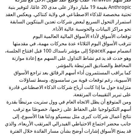
Anthropic بقيمة 19 مليار دولار على مدى 20 عامًا، لتوفير بنية
تحتية مخصصة للذكاء الاصطناعي في ولاية كنتاكي. ويعكس العقد
استمرار التحول السريع لبعض شركات تعدين البيتكوين السابقة
نحو مراكز البيانات والحوسبة عالية الأداء.
توقعات الأسواق لأداء الأسواق المالية العالمية اليوم
تترقب الأسواق اليوم الثلاثاء عدة محركات مهمة، في مقدمتها
انضمام سهم SpaceX إلى مؤشر ناسداك 100 قبل افتتاح الجلسة،
وهو حدث قد يدعم نشاط التداول على السهم مع إعادة موازنة
المحافظ والصناديق المرتبطة بالمؤشر.
كما يراقب المستثمرون أداء أسهم الرقائق بعد تراجع الأسواق
الآسيوية، رغم توقعات قوية من سامسونج، وسط تساؤلات
متزايدة حول ما إذا كانت أرباح شركات الذكاء الاصطناعي قادرة
على تبرير التقييمات المرتفعة.
ومن المتوقع أن يظل الاتجاه العام في وول ستريت مرتبطًا بقدرة
أسهم التكنولوجيا على الحفاظ على زخمها، خصوصًا مع ترقب
نتائج أعمال شركات كبرى مثل بيبسيكو ودلتا هذا الأسبوع، إلى
جانب محضر اجتماع الاحتياطي الفيدرالي المرتقب الأربعاء، والذي
قد يمنح الأسواق إشارات أوضح بشأن مسار الفائدة خلال الفترة