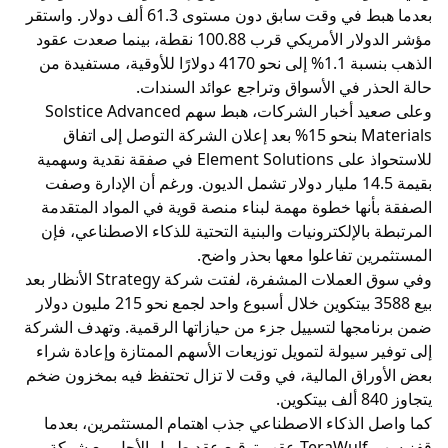
بعدما هبط في وقت سابق دون مستوى 61.3 ألف دولار. واستقر
مؤشر الدولار الأمريكي قرب 100.88 نقطة، بينما صعدت عقود
الذهب بنسبة 1.1% إلى نحو 4170 دولارًا للأوقية، مستفيدة من
حالة الحذر في الأسواق وتراجع عوائد السندات.
وعلى صعيد أخبار الشركات، هبط سهم Solstice Advanced
Materials بنحو 15% بعد إعلان الشركة التوصل إلى اتفاق
للاستحواذ على Element Solutions في صفقة نقدية وسهمية
بقيمة 14.5 مليار دولار تشمل الديون. ورغم أن الإدارة وصفت
الصفقة بأنها خطوة مهمة لبناء منصة قوية في المواد المتقدمة
المرتبطة بالإلكترونيات والبنية التحتية للذكاء الاصطناعي، فإن
المستثمرين تفاعلوا معها بحذر واضح.
وفي سوق العملات المشفرة، لفتت شركة Strategy الأنظار بعد
بيع 3588 بيتكوين خلال أسبوع واحد لجمع نحو 215 مليون دولار
ضمن برنامجها لتسييل جزء من حيازاتها الرقمية. وتهدف الشركة
إلى توفير سيولة لتمويل توزيعات الأسهم الممتازة وإعادة شراء
بعض الأوراق المالية، في وقت لا تزال تحتفظ فيه بمخزون ضخم
يتجاوز 840 ألف بيتكوين.
كما واصل الذكاء الاصطناعي جذب اهتمام المستثمرين، بعدما
قفز سهم TeraWulf عقب توقيع عقد طويل الأجل مع شركة