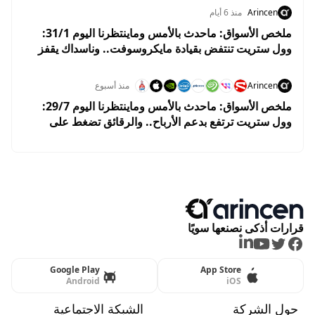
Arincen
منذ 6 أيام
ملخص الأسواق: ماحدث بالأمس وماينتظرنا اليوم 31/1:
وول ستريت تنتفض بقيادة مايكروسوفت.. وناسداك يقفز
2.8% وسط ترقب نتائج التكنولوجيا
Arincen
منذ أسبوع
ملخص الأسواق: ماحدث بالأمس وماينتظرنا اليوم 29/7:
وول ستريت ترتفع بدعم الأرباح.. والرقائق تضغط على
ناسداك قبل قرار الفيدرالي
قرارات أذكى نصنعها سويًا
LinkedIn
Youtube
Twitter
Facebook
Google Play
App Store
Android
iOS
حول الشركة
الشبكة الاجتماعية