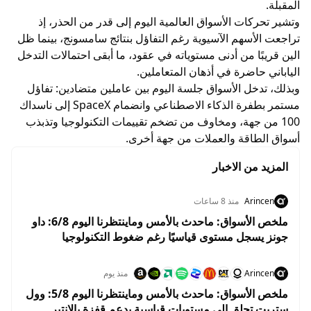
المقبلة.
وتشير تحركات الأسواق العالمية اليوم إلى قدر من الحذر، إذ
تراجعت الأسهم الآسيوية رغم التفاؤل بنتائج سامسونج، بينما ظل
الين قريبًا من أدنى مستوياته في عقود، ما أبقى احتمالات التدخل
الياباني حاضرة في أذهان المتعاملين.
وبذلك، تدخل الأسواق جلسة اليوم بين عاملين متضادين: تفاؤل
مستمر بطفرة الذكاء الاصطناعي وانضمام SpaceX إلى ناسداك
100 من جهة، ومخاوف من تضخم تقييمات التكنولوجيا وتذبذب
أسواق الطاقة والعملات من جهة أخرى.
المزيد من الاخبار
Arincen
منذ 8 ساعات
ملخص الأسواق: ماحدث بالأمس وماينتظرنا اليوم 6/8: داو
جونز يسجل مستوى قياسيًا رغم ضغوط التكنولوجيا
واستقرار أسعار النفط
Arincen
منذ يوم
ملخص الأسواق: ماحدث بالأمس وماينتظرنا اليوم 5/8: وول
ستريت تحلق إلى مستويات قياسية بدعم قفزة بالانتير