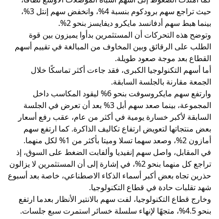
حيث تراجع سهم برودكوم بنسبة 4%، وانخفض سهم إنتل 3%،
بينما هبط سهم أدفانسد مايكرو ديفايسز بنحو 2%.
وتوضح هذه التحركات أن المستثمرين بدأوا يميزون بين قوة
الطلب على الرقائق وبين المخاوف من المبالغة في تقييم أسهم
القطاع بعد موجة صعود طويلة.
أما أسهم التكنولوجيا الكبرى، فقد جاءت أكثر تماسكًا خلال
الجمعة مقارنة بالجلسة السابقة.
وارتفع سهم مايكروسوفت بنحو 6% ليقود المكاسب داخل
المجموعة، بينما صعد سهم أبل 3% بعد أن تعرض في الجلسة
السابقة لأكبر خسارة يومية في أكثر من عام، عقب رفع أسعار
بعض منتجاتها لتعويض ارتفاع تكاليف الذاكرة. كما ارتفع سهم
أمازون 2%، وصعد سهما تسلا وميتا بأكثر من 1% لكل منهما.
في المقابل، واصل سهم إنفيديا وألفابت الضغط على السوق، إذ
تراجع كل منهما بنحو 2%، في إشارة إلى أن المستثمرين لا يزالون
حذرين تجاه بعض أكبر أسماء الذكاء الاصطناعي، خاصة بعد أسبوع
شهد تقلبات حادة في قطاع التكنولوجيا.
وخارج قطاع التكنولوجيا، لفت سهم بالانتير الأنظار بعدما ارتفع
بنحو 4.5%، متجهًا لإنهاء سلسلة خسائر استمرت سبع جلسات.