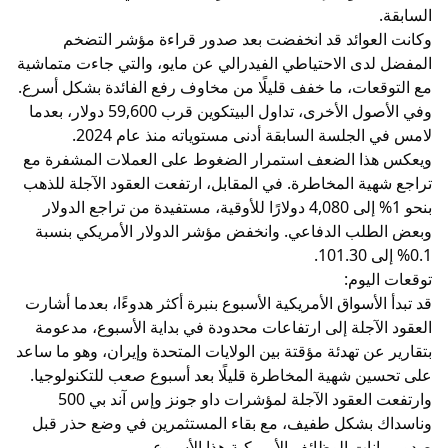
السابقة.
وكانت العوائد قد انخفضت بعد صدور قراءة مؤشر التضخم
المفضل لدى الاحتياطي الفيدرالي عن مايو، والتي جاءت متماشية
مع التوقعات، ما خفف قليلًا من مخاوف رفع الفائدة بشكل أسرع.
وفي الأصول الأخرى، تداول البيتكوين قرب 59,600 دولار، بعدما
لامس في الجلسة السابقة أدنى مستوياته منذ عام 2024.
ويعكس هذا الضعف استمرار الضغوط على العملات المشفرة مع
تراجع شهية المخاطرة. في المقابل، ارتفعت العقود الآجلة للذهب
بنحو 1% إلى 4,080 دولارًا للأوقية، مستفيدة من تراجع الدولار
وبعض الطلب الدفاعي. وانخفض مؤشر الدولار الأمريكي بنسبة
0.1% إلى 101.30.
توقعات اليوم:
قد تبدأ الأسواق الأمريكية الأسبوع بنبرة أكثر هدوءًا، بعدما أشارت
العقود الآجلة إلى ارتفاعات محدودة في بداية الأسبوع، مدعومة
بتقارير عن تهدئة مؤقتة بين الولايات المتحدة وإيران، وهو ما ساعد
على تحسين شهية المخاطرة قليلًا بعد أسبوع صعب للتكنولوجيا.
وارتفعت العقود الآجلة لمؤشرات داو جونز وإس آند بي 500
وناسداك بشكل طفيف، مع بقاء المستثمرين في وضع حذر قبل
صدور بيانات الوظائف الأمريكية هذا الأسبوع.