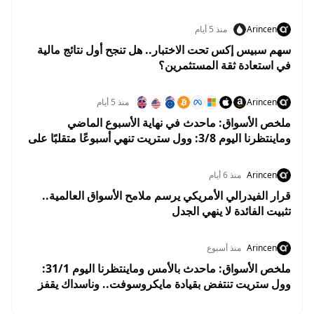
دولار والنفط يهوي 5%
Arincen
منذ 5 أيام
سهم سبيس إكس تحت الاختبار.. هل تنجح أول نتائج مالية
في استعادة ثقة المستثمرين؟
Arincen
منذ 5 أيام
ملخص الأسواق: ماحدث في نهاية الأسبوع الماضي
وماينتظرنا اليوم 3/8: وول ستريت تنهي أسبوعًا متقلبًا على
مكاسب.. والأسواق تستعد لبداية إيجابية في أغسطس
Arincen
منذ 6 أيام
قرار الفيدرالي الأمريكي يرسم ملامح الأسواق العالمية..
تثبيت الفائدة لا ينهي الجدل
Arincen
منذ أسبوع
ملخص الأسواق: ماحدث بالأمس وماينتظرنا اليوم 31/1:
وول ستريت تنتفض بقيادة مايكروسوفت.. وناسداك يقفز
2.8% وسط ترقب نتائج التكنولوجيا