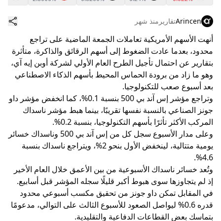
Arincen
تقارير
منذ شهر
أنهت الأسهم الأمريكية تعاملات الجمعة الماضية على تراجع
محدود، بعدما عادت الضغوط إلى أسهم الرقائق والذاكرة، متأثرة
بتقارير عن احتمال تأجيل الطرح العام الأولي لشركة أوبن إيه آي،
وهو ما زاد من برودة الحماس المحيط بأسهم الذكاء الاصطناعي
بعد أسبوع صعب للتكنولوجيا.
وتراجع مؤشر إس آند بي 500 بنسبة 0.1%، كما انخفض مؤشر داو
جونز الصناعي بالنسبة نفسها تقريبًا، بينما هبط مؤشر ناسداك
المركب الأكثر تأثرًا بأسهم التكنولوجيا، بنسبة 0.2%.
وعلى مدار الأسبوع سجل كل من إس آند بي 500 وناسداك خسائر
يومية متتالية، لينخفض الأول بنحو 2%، ويتراجع ناسداك بنسبة
4.6%.
وتُعد خسائر ناسداك الأسبوعية من بين الأعمق خلال العام الأخير
إذ لم يتجاوزها سوى هبوط أكبر قليلًا سجله المؤشر قبل أسابيع.
في المقابل تمكن داو جونز من تحقيق مكسب أسبوعي محدود
قدره 0.6% ليواصل الصعود للأسبوع الثالث على التوالي، مدعومًا
بتماسك بعض القطاعات الدفاعية والتقليدية.