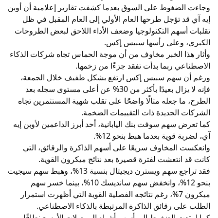
وجاءت الضغوط على السوق بعدما كشفت تقارير إعلامية أن أوبن
إيه آي قد تؤجل طرحها العام الأولي إلى العام المقبل في ظل
تقلبات أسهم التكنولوجيا وضعف الأداء اللاحق لبعض الطروحات
الكبرى، وعلى رأسها سبيس إكس.
وأثار هذا الخبر مخاوف من أن موجة الحماس تجاه شركات الذكاء
الاصطناعي ربما بدأت تفقد جزءًا من زخمها.
ورغم أن سهم سبيس إكس ارتفع بشكل طفيف خلال الجمعة،
فإنه لا يزال بعيدًا بأكثر من 30% عن أعلى مستوى سجله بعد
الطرح، ما جعله مثالًا واضحًا على تقلب شهية المستثمرين تجاه
الشركات الجديدة ذات التقييمات الضخمة.
كما تعرض سهم سوفت بنك اليابانية، أحد أبرز الداعمين لأوبن إيه
آي، لضربة قوية بعدما هبط بنحو 12%.
وانعكست المخاوف سريعًا على أسهم الذاكرة والرقائق، التي
كانت قد انتعشت لفترة قصيرة بعد نتائج ميكرون القوية.
فقد تراجع سهم ويسترن ديجيتال بنسبة 13%، وهبط سهم سيجيت
بنحو 12%، وانخفض سهم سانديسك 10%، بينما خسر سهم
ميكرون 7%، رغم نتائجه الفصلية القوية التي أظهرت استمرار
الطلب على رقائق الذاكرة المرتبطة بالذكاء الاصطناعي.
كما امتدت الضغوط إلى أسهم أشباه الموصلات الأوسع نطاقًا،