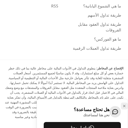
ما هي الشموع اليابانية؟
RSS
طريقة تداول الأسهم
طريقة تداول العقود مقابل
الفروقات
ما هو الفوركس؟
طريقة تداول العملات الرقمية
الإفصاح عن المخاطر:
ينطوي التداول في الأدوات المالية على مخاطر عالية بما في ذلك خطر
خسارة بعض أو كل مبلغ استثمارك، وقد لا يكون مناسبًا لجميع المستثمرين. أسعار العملات
المشفرة متقلبة للغاية وقد تتأثر بعوامل خارجية مثل الأحداث المالية أو التنظيمية أو السياسية.
التداول على الهامش يزيد من المخاطر المالية. لا تستثمر أبدًا أموالًا لا يمكنك تحمل خسارتها،
وادرس بعناية ملاءمة المنتجات المعقدة مثل العقود مقابل الفروقات والمشتقات مع وضع وضعك
المالي في الاعتبار. قبل اتخاذ قرار بالتداول في الأدوات المالية أو العملات المشفرة، يجب أن
تكون على علم تام بالمخاطر والتكاليف المرتبطة بالتداول في الأسواق المالية، وأن تفكر بعناية
في أهدافك الاستثمارية ومستوى خبرتك ورغبتك في المخاطرة، وأن تطلب المشورة المهنية عند
الحاجة. تود Arincen أن تذكرك بأن البيانات الواردة في هذا الموقع ليست بالضرورة في الوقت
هل تحتاج مساعدة؟
الفعلي وليست دقيقة. البيانات والأسعار الموجودة على الموقع ليست دقيقة بالضرورة وقد
نحن هنا لمساعدتك
تختلف عن السعر الفعلي في أي سوق معينة، مما يعني أن الأسعار إرشادية وغير مناسبة
لأغراض التداول.
تواصل معنا