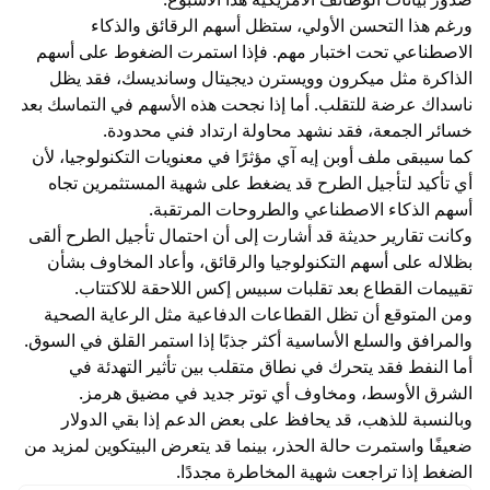
ورغم هذا التحسن الأولي، ستظل أسهم الرقائق والذكاء
الاصطناعي تحت اختبار مهم. فإذا استمرت الضغوط على أسهم
الذاكرة مثل ميكرون وويسترن ديجيتال وسانديسك، فقد يظل
ناسداك عرضة للتقلب. أما إذا نجحت هذه الأسهم في التماسك بعد
خسائر الجمعة، فقد نشهد محاولة ارتداد فني محدودة.
كما سيبقى ملف أوبن إيه آي مؤثرًا في معنويات التكنولوجيا، لأن
أي تأكيد لتأجيل الطرح قد يضغط على شهية المستثمرين تجاه
أسهم الذكاء الاصطناعي والطروحات المرتقبة.
وكانت تقارير حديثة قد أشارت إلى أن احتمال تأجيل الطرح ألقى
بظلاله على أسهم التكنولوجيا والرقائق، وأعاد المخاوف بشأن
تقييمات القطاع بعد تقلبات سبيس إكس اللاحقة للاكتتاب.
ومن المتوقع أن تظل القطاعات الدفاعية مثل الرعاية الصحية
والمرافق والسلع الأساسية أكثر جذبًا إذا استمر القلق في السوق.
أما النفط فقد يتحرك في نطاق متقلب بين تأثير التهدئة في
الشرق الأوسط، ومخاوف أي توتر جديد في مضيق هرمز.
وبالنسبة للذهب، قد يحافظ على بعض الدعم إذا بقي الدولار
ضعيفًا واستمرت حالة الحذر، بينما قد يتعرض البيتكوين لمزيد من
الضغط إذا تراجعت شهية المخاطرة مجددًا.