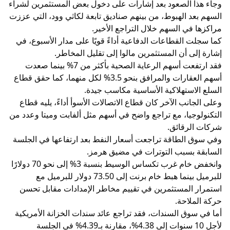
وجاء هذا الصعود بعد إشارات على دخول بعض المستثمرين لشراء
السهم بعد الهبوط، من بينهم صناديق تابعة لكاثي وود، التي عززت
مراكزها في السهم خلال التراجع الأخير.
كما سجلت القطاعات الدفاعية أداءً قويًا على مدار الأسبوع، في
إشارة إلى أن المستثمرين مالوا إلى تقليل المخاطر.
فقد ارتفعت أسهم الرعاية الصحية بأكثر من 7% بينما صعدت
أسهم العقارات والمرافق بنحو 3.5% لكل منهما، كما حقق قطاع
السلع الاستهلاكية الأساسية مكاسب جيدة.
وعلى الجانب الآخر كان قطاع الاتصالات الأسوأ أداءً، يليه قطاع
التكنولوجيا، مع تراجع واضح في أسهم مثل ألفابت وميتا وعدد من
شركات الرقائق.
وفي سوق الطاقة تراجعت أسعار النفط بعد ارتفاعها في الجلسة
السابقة بسبب التوترات في مضيق هرمز.
وانخفض خام غرب تكساس الوسيط بنسبة 3% إلى نحو 70 دولارًا
للبرميل بينما هبط خام برنت إلى 73.50 دولار للبرميل مع
استمرار المستثمرين في تقييم مخاطر الإمدادات مقابل تحسن
حركة الملاحة.
أما في سوق السندات، فقد تراجع عائد سندات الخزانة الأمريكية
لأجل 10 سنوات إلى 4.38%، مقارنة بـ4.39% في الجلسة