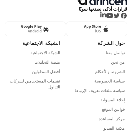
قرارات أذكى نصنعها سويًا
LinkedIn
Youtube
Twitter
Facebook
Google Play
App Store
Android
iOS
حول الشركة
الشبكة الاجتماعية
تواصل معنا
الشبكة الاجتماعية
من نحن
منصة التحليلات
الشروط والأحكام
أفضل المتداولين
سياسة الخصوصية
تقييمات المستخدمين لشركات
التداول
سياسة ملفات تعريف الإرتباط
إخلاء المسؤلية
قوانين الموقع
مركز المساعدة
مكتبة الفيديو