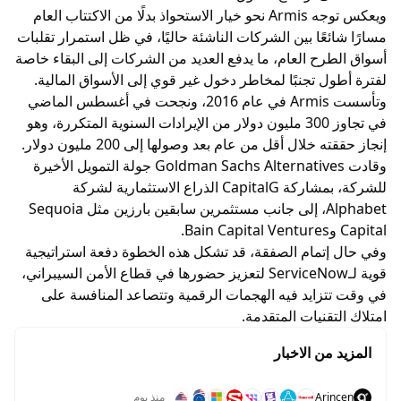
ويعكس توجه Armis نحو خيار الاستحواذ بدلًا من الاكتتاب العام
مسارًا شائعًا بين الشركات الناشئة حاليًا، في ظل استمرار تقلبات
أسواق الطرح العام، ما يدفع العديد من الشركات إلى البقاء خاصة
لفترة أطول تجنبًا لمخاطر دخول غير قوي إلى الأسواق المالية.
وتأسست Armis في عام 2016، ونجحت في أغسطس الماضي
في تجاوز 300 مليون دولار من الإيرادات السنوية المتكررة، وهو
إنجاز حققته خلال أقل من عام بعد وصولها إلى 200 مليون دولار.
وقادت Goldman Sachs Alternatives جولة التمويل الأخيرة
للشركة، بمشاركة CapitalG الذراع الاستثمارية لشركة
Alphabet، إلى جانب مستثمرين سابقين بارزين مثل Sequoia
Capital وBain Capital Ventures.
وفي حال إتمام الصفقة، قد تشكل هذه الخطوة دفعة استراتيجية
قوية لـServiceNow لتعزيز حضورها في قطاع الأمن السيبراني،
في وقت تتزايد فيه الهجمات الرقمية وتتصاعد المنافسة على
امتلاك التقنيات المتقدمة.
المزيد من الاخبار
Arincen
منذ يوم