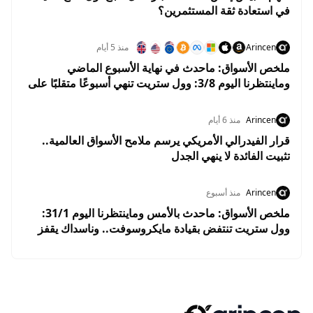
في استعادة ثقة المستثمرين؟
Arincen
منذ 5 أيام
ملخص الأسواق: ماحدث في نهاية الأسبوع الماضي
وماينتظرنا اليوم 3/8: وول ستريت تنهي أسبوعًا متقلبًا على
مكاسب.. والأسواق تستعد لبداية إيجابية في أغسطس
Arincen
منذ 6 أيام
قرار الفيدرالي الأمريكي يرسم ملامح الأسواق العالمية..
تثبيت الفائدة لا ينهي الجدل
Arincen
منذ أسبوع
ملخص الأسواق: ماحدث بالأمس وماينتظرنا اليوم 31/1:
وول ستريت تنتفض بقيادة مايكروسوفت.. وناسداك يقفز
2.8% وسط ترقب نتائج التكنولوجيا