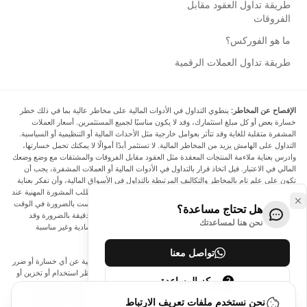
طريقة تداول العقود مقابل
الفروقات
ما هو الفوركس؟
طريقة تداول العملات الرقمية
الإفصاح عن المخاطر:
ينطوي التداول في الأدوات المالية على مخاطر عالية بما في ذلك خطر
خسارة بعض أو كل مبلغ استثمارك، وقد لا يكون مناسبًا لجميع المستثمرين. أسعار العملات
المشفرة متقلبة للغاية وقد تتأثر بعوامل خارجية مثل الأحداث المالية أو التنظيمية أو السياسية.
التداول على الهامش يزيد من المخاطر المالية. لا تستثمر أبدًا أموالًا لا يمكنك تحمل خسارتها،
وادرس بعناية ملاءمة المنتجات المعقدة مثل العقود مقابل الفروقات والمشتقات مع وضع وضعك
المالي في الاعتبار. قبل اتخاذ قرار بالتداول في الأدوات المالية أو العملات المشفرة، يجب أن
تكون على علم تام بالمخاطر والتكاليف المرتبطة بالتداول في الأسواق المالية، وأن تفكر بعناية
في أهدافك الاستثمارية ومستوى خبرتك ورغبتك في المخاطرة، وأن تطلب المشورة المهنية عند
الحاجة. تود Arincen أن تذكرك بأن البيانات الواردة في هذا الموقع ليست بالضرورة في الوقت
هل تحتاج مساعدة؟
الفعلي وليست دقيقة. البيانات والأسعار الموجودة على الموقع ليست دقيقة بالضرورة وقد
نحن هنا لمساعدتك
تختلف عن السعر الفعلي في أي سوق معينة، مما يعني أن الأسعار إرشادية وغير مناسبة
لأغراض التداول.
تواصل معنا
لن يتحمل Arincen وأي مزود للبيانات الواردة في هذا الموقع المسؤولية عن أي خسارة أو ضرر
نتيجة لتداولك، أو اعتمادك على المعلومات الواردة في هذا الموقع. يحظر استخدام أو تخزين أو
مركز المساعدة
إعادة إنتاج أو عرض أو تعديل أو نقل أو توزيع البيانات الموجودة في هذا الموقع دون الحصول
على إذن كتابي صريح مسبق من Arincen و/أو مزود البيانات. جميع حقوق الملكية الفكرية
نحن نستخدم ملفات تعريف الارتباط