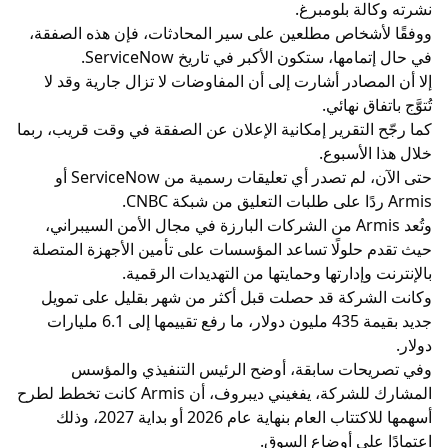
نشرته وكالة بلومبرغ.
ووفقًا لأشخاص مطلعين على سير المحادثات، فإن هذه الصفقة،
في حال إتمامها، ستكون الأكبر في تاريخ ServiceNow.
إلا أن المصادر أشارت إلى أن المفاوضات لا تزال جارية وقد لا
تُتوَّج باتفاق نهائي.
كما رجّح التقرير إمكانية الإعلان عن الصفقة في وقت قريب، ربما
خلال هذا الأسبوع.
حتى الآن، لم تصدر أي تعليقات رسمية من ServiceNow أو
Armis ردًا على طلبات التعليق من شبكة CNBC.
وتُعد Armis من الشركات البارزة في مجال الأمن السيبراني،
حيث تقدم حلولًا تساعد المؤسسات على تأمين الأجهزة المتصلة
بالإنترنت وإدارتها وحمايتها من التهديدات الرقمية.
وكانت الشركة قد حصلت قبل أكثر من شهر بقليل على تمويل
جديد بقيمة 435 مليون دولار، ما رفع تقييمها إلى 6.1 مليارات
دولار.
وفي تصريحات سابقة، أوضح الرئيس التنفيذي والمؤسس
المشارك للشركة، يفغيني ديبروف، أن Armis كانت تخطط لطرح
أسهمها للاكتتاب العام بنهاية عام 2026 أو بداية 2027، وذلك
اعتمادًا على أوضاع السوق.