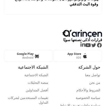
وقوة البث التدفقي
قرارات أذكى نصنعها سويًا
LinkedIn
Youtube
Twitter
Facebook
Google Play
App Store
Android
iOS
حول الشركة
الشبكة الاجتماعية
تواصل معنا
الشبكة الاجتماعية
من نحن
منصة التحليلات
الشروط والأحكام
أفضل المتداولين
سياسة الخصوصية
تقييمات المستخدمين لشركات
التداول
سياسة ملفات تعريف الإرتباط