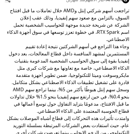
تراجعت أسهم شركتي إنتل وAMD خلال تعاملات ما قبل افتتاح
السوق، بالتزامن مع صعود سهم إنفيديا، وذلك عقب إعلان
الشركة عن شريحة جديدة موجهة للحواسيب الشخصية تحمل
اسم RTX Spark، في خطوة تعزز توسعها في سوق أجهزة الذكاء
الاصطناعي.
وجاء هذا التراجع في أسهم الشركتين نتيجة إعادة تقييم
المستثمرين لمشهد المنافسة داخل قطاع المعالجات، بعد دخول
إنفيديا بقوة إلى سوق الحواسيب الشخصية المدعومة بتقنيات
الذكاء الاصطناعي، خاصة مع تعاونها مع شركات كبرى مثل
مايكروسوفت وميتا للتكنولوجيا، ضمن تطوير أجهزة متقدمة
قادرة على تشغيل تطبيقات الذكاء الاصطناعي بشكل متكامل.
وسجل سهم إنتل هبوطًا بأكثر من 5%، بينما تراجع سهم AMD
بنحو 0.4%، في حين ارتفع سهم إنفيديا بنحو 1.5% خلال تداولات
ما قبل الافتتاح، مدعومًا بتزايد التفاؤل حول توسع أعمالها في
قطاع الحوسبة المعتمدة على الذكاء الاصطناعي.
وامتدت تأثيرات هذه التحركات إلى قطاع أشباه الموصلات بشكل
عام، حيث استفادت بعض الشركات المرتبطة بسلسلة التوريد
التكنولوجي من الزخم الإيجابي، بينما تعرضت شركات أخرى