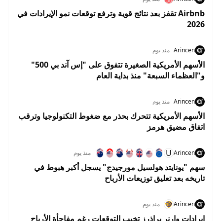
Airbnb تقفز بعد نتائج قوية وترفع توقعات نمو الإيرادات في
2026
Arincen
منذ يوم
الأسهم الأمريكية الصغيرة تتفوق على "إس آند بي 500"
و"العظماء السبعة" منذ بداية العام
Arincen
منذ يوم
الأسهم الأمريكية تتحرك بحذر مع ضغوط التكنولوجيا وترقب
اتفاق مضيق هرمز
U
Arincen
منذ يوم
سهم "يونايتد هولسيل مورجيدج" يسجل أكبر هبوط في
تاريخه بعد تعليق توزيعات الأرباح
Arincen
منذ يوم
إيرادات وارنر براذرز تخيب التوقعات رغم مفاجأة الأرباح