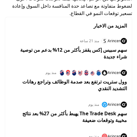
لضغوط متفاوتة مع تصاعد حدة المنافسة داخل السوق وإعادة
تسعير توقعات النمو في القطاع.
المزيد من الاخبار
S
Arincen
منذ 21 ساعة
سهم سبيس إكس يقفز بأكثر من 12% بدعم من توصية
شراء جديدة
Arincen
منذ يوم
وول ستريت ترتفع بعد صدمة الوظائف وتراجع رهانات
التشديد النقدي
Arincen
منذ يوم
سهم The Trade Desk يهبط بأكثر من 27% بعد نتائج
مخيبة وتوقعات ضعيفة
Arincen
منذ يوم