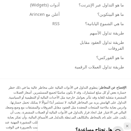
ما هو التداول عبر الإنترنت؟
أدوات (Widgets)
ما هو البيتكوين؟
أعلن مع Arincen
ما هي الشموع اليابانية؟
RSS
طريقة تداول الأسهم
طريقة تداول العقود مقابل
الفروقات
ما هو الفوركس؟
طريقة تداول العملات الرقمية
الإفصاح عن المخاطر:
ينطوي التداول في الأدوات المالية على مخاطر عالية بما في ذلك خطر
خسارة بعض أو كل مبلغ استثمارك، وقد لا يكون مناسبًا لجميع المستثمرين. أسعار العملات
المشفرة متقلبة للغاية وقد تتأثر بعوامل خارجية مثل الأحداث المالية أو التنظيمية أو السياسية.
التداول على الهامش يزيد من المخاطر المالية. لا تستثمر أبدًا أموالًا لا يمكنك تحمل خسارتها،
وادرس بعناية ملاءمة المنتجات المعقدة مثل العقود مقابل الفروقات والمشتقات مع وضع وضعك
المالي في الاعتبار. قبل اتخاذ قرار بالتداول في الأدوات المالية أو العملات المشفرة، يجب أن
تكون على علم تام بالمخاطر والتكاليف المرتبطة بالتداول في الأسواق المالية، وأن تفكر بعناية
في أهدافك الاستثمارية ومستوى خبرتك ورغبتك في المخاطرة، وأن تطلب المشورة المهنية عند
الحاجة. تود Arincen أن تذكرك بأن البيانات الواردة في هذا الموقع ليست بالضرورة في الوقت
هل تحتاج مساعدة؟