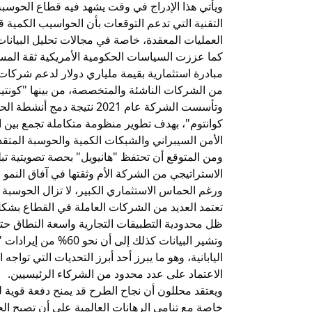
ويأتي هذا الإدراج في وقت يشهد فيه قطاع الحوسبة ا
التقنية التي تدعم التوقعات بأن الحواسيب الكمية قد
العمليات المعقدة، خاصة في مجالات تحليل البيانات
كما عززت السياسات الحكومية الأمريكية ثقة المس
مبادرة استثمارية بقيمة ملياري دولار لدعم شركا
من الشركات الناشئة والمتخصصة، من بينها "كونتين
وتأسست الشركة عام 2021 نتيج
كوانتوم"، بهدف تطوير منظومة متكاملة تجمع بين ال
الأمن السيبراني والشبكات الكمية والحوسبة المتقد
الاستراتيجي من الشركة الأم وثقتها في آفاق النمو 
ورغم الحماس الاستثماري الكبير، لا تزال الحوسبة ا
تعتمد العديد من الشركات العاملة في القطاع بشكل
ظل محدودية التطبيقات التجارية واسعة النطاق حتى
اليابانية، وهو ما يبرز أحد أبرز التحديات التي تواج
الاعتماد على عدد محدود من الشركاء الرئيسيين.
ويعتقد محللون أن نجاح الطرح قد يمنح دفعة قوية ل
خاصة مع تنامي الرهانات العالمية على أن تصبح الح