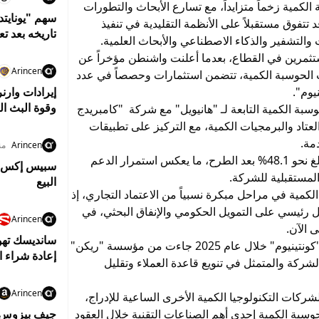
لكمية زخماً متزايداً، مع تسارع الأبحاث والتطورات
سهم "يونايت
 تتفوق مستقبلاً على الأنظمة التقليدية في تنفيذ
تاريخه بعد تع
 والتشفير والذكاء الاصطناعي والأبحاث العلمية.
تثمرين في القطاع، بعدما أعلنت واشنطن مؤخراً عن
Arincen
ت الحوسبة الكمية، تتضمن استثمارات وحصصاً في عدد
يوم".
إيرادات وارن
وقوة البث ال
ة دمج أنشطة الحوسبة الكمية التابعة لـ "هانيويل" مع شركة "كامبريدج
عتاد والبرمجيات الكمية، مع التركيز على تطبيقات
مة.
Arincen
منذ 2
ومن المتوقع أن تحتفظ "هانيويل" بحصة تصويتية تبلغ نحو 48.1% بعد الطرح، ما يعكس استمرار الدعم
المستقبلية للشركة.
البيع
لكمية في مراحل مبكرة نسبياً من الاعتماد التجاري، إذ
 رئيسي على التمويل الحكومي والإنفاق البحثي، في
Arincen
 الآن.
وتشير البيانات كذلك إلى أن نحو 60% من إيرادات "كونتينيوم" خلال عام 2025 جاءت من مؤسسة "ريكن"
إعادة شراء ا
ه الشركة والمتمثل في تنويع قاعدة العملاء وتقليل
Arincen
شركات التكنولوجيا الكمية الأخرى الساعية للإدراج،
وسبة الكمية إحدى أهم الصناعات التقنية خلال العقود