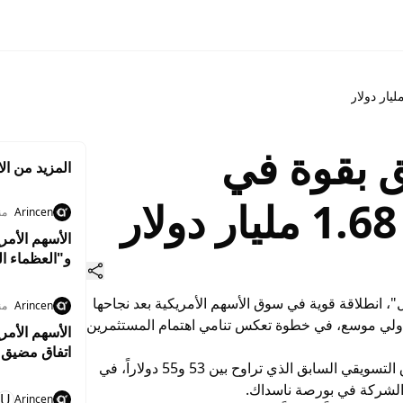
ق بقوة في
المزيد من الا
Arincen
منذ 1
و"العظماء ال
، انطلاقة قوية في سوق الأسهم الأمريكية بعد نجاحها
Arincen
منذ 1
ل طرح عام أولي موسع، في خطوة تعكس تنامي اهتمام المستثمرين
الأسهم الأمر
اتفاق مضيق 
وجرى تسعير السهم عند 60 دولاراً، متجاوزاً النطاق التسويقي السابق الذي تراوح بين 53 و55 دولاراً، في
 الشركة في بورصة ناسداك.
U
Arincen