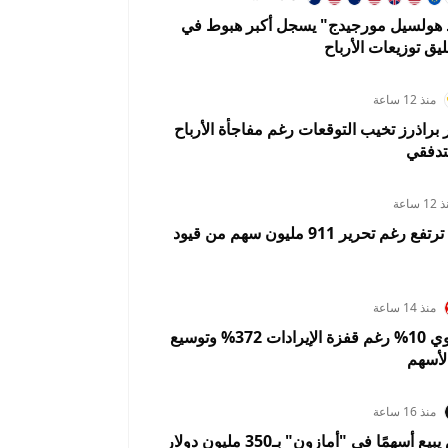
د هولسيل مورجيدج" يسجل أكبر هبوط في
ليق توزيعات الأرباح
منذ 12 ساعة
ر براذرز تخيب التوقعات رغم مفاجأة الأرباح
تدفقي
1 ساعة
سبيس إكس ترتفع رغم تحرير 911 مليون سهم من قيود
منذ 14 ساعة
سانديسك تهوي 10% رغم قفزة الإيرادات 372% وتوسيع
لأسهم
منذ 16 ساعة
جيف بيزوس يبيع أسهمًا في "أمازون" بـ350 مليون دولار