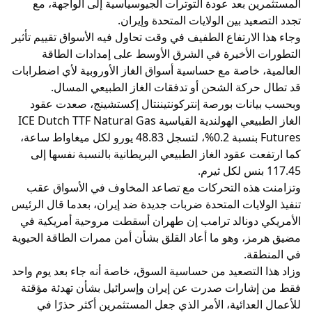
المستثمرين بعد عودة التوترات الجيوسياسية إلى الواجهة، مع
تجدد التصعيد بين الولايات المتحدة وإيران.
وجاء هذا الارتفاع الطفيف في وقت تحاول فيه الأسواق تقييم تأثير
التطورات الأخيرة في الشرق الأوسط على إمدادات الطاقة
العالمية، خاصة مع حساسية أسواق الغاز الأوروبية لأي اضطرابات
قد تطال حركة الشحن أو تدفقات الغاز الطبيعي المسال.
وبحسب بيانات بورصة إنتركونتيننتال إكستشينج، صعدت عقود
الغاز الطبيعي الهولندية القياسية ICE Dutch TTF Natural Gas
Futures بنسبة 0.2%، لتسجل 48.83 يورو لكل ميغاواط ساعة،
كما ارتفعت عقود الغاز الطبيعي البريطانية بالنسبة نفسها إلى
117.45 بنس لكل ثيرم.
وتزامنت هذه التحركات مع تصاعد المخاوف في الأسواق عقب
تنفيذ الولايات المتحدة ضربات جديدة ضد إيران، بعدما قال الرئيس
الأمريكي دونالد ترامب إن طهران أسقطت مروحية أمريكية في
مضيق هرمز، وهو ما أعاد القلق بشأن أمن ممرات الطاقة الحيوية
في المنطقة.
وزاد هذا التصعيد من حساسية السوق، خاصة أنه جاء بعد يوم واحد
فقط من إشارات صدرت عن إيران وإسرائيل بشأن تهدئة مؤقتة
للأعمال العدائية، الأمر الذي جعل المستثمرين أكثر حذرًا في