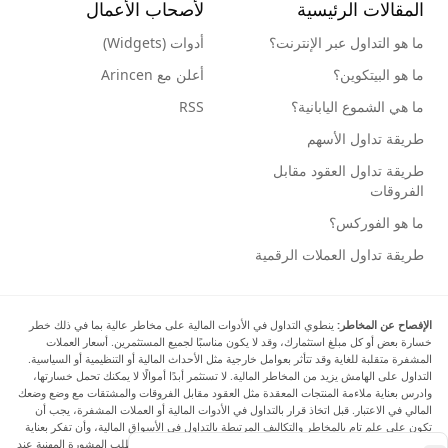
المقالات الرئيسية
لأصحاب الأعمال
ما هو التداول عبر الإنترنت؟
أدوات (Widgets)
ما هو البيتكوين؟
أعلن مع Arincen
ما هي الشموع اليابانية؟
RSS
طريقة تداول الأسهم
طريقة تداول العقود مقابل
الفروقات
ما هو الفوركس؟
طريقة تداول العملات الرقمية
الإفصاح عن المخاطر:
ينطوي التداول في الأدوات المالية على مخاطر عالية بما في ذلك خطر
خسارة بعض أو كل مبلغ استثمارك، وقد لا يكون مناسبًا لجميع المستثمرين. أسعار العملات
المشفرة متقلبة للغاية وقد تتأثر بعوامل خارجية مثل الأحداث المالية أو التنظيمية أو السياسية.
التداول على الهامش يزيد من المخاطر المالية. لا تستثمر أبدًا أموالًا لا يمكنك تحمل خسارتها،
وادرس بعناية ملاءمة المنتجات المعقدة مثل العقود مقابل الفروقات والمشتقات مع وضع وضعك
المالي في الاعتبار. قبل اتخاذ قرار بالتداول في الأدوات المالية أو العملات المشفرة، يجب أن
تكون على علم تام بالمخاطر والتكاليف المرتبطة بالتداول في الأسواق المالية، وأن تفكر بعناية
في أهدافك الاستثمارية ومستوى خبرتك ورغبتك في المخاطرة، وأن تطلب المشورة المهنية عند