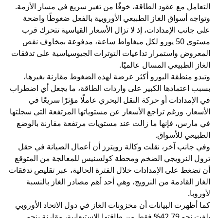
التعامل مع عقود الطاقة، خوفًا من تغير سريع في مسار الأزمة.
وتواجه أسواق الغاز الطبيعي الأوروبية بالفعل ضغوطًا واضحة
على جانب الإمدادات، إذ لا تزال الأسعار القياسية تتحرك قرب
مستوى 50 يورو لكل ميغاواط ساعة، مدفوعة بمخاوف نقص
المعروض واستمرار تداعيات التوترات الجيوسياسية على تدفقات
الغاز الطبيعي المسال عالميًا.
وتبدو منطقة اليورو أكثر عرضة لهذه الضغوط مقارنة بغيرها،
بسبب اعتمادها الكبير على واردات الطاقة، ما يجعل أي اضطراب
في الإمدادات أو حركة النقل البحري عاملًا مؤثرًا سريعًا في
الأسعار. ورغم تراجع الأسعار عن مستوياتها المرتفعة التي سجلتها
في مارس، فإنها ما زالت عند مستويات مرتفعة مقارنة بالوضع
الطبيعي للأسواق.
وفي جانب آخر، نقلت وكالة رويترز أن أعمال الصيانة في حقل
ترول النرويجي الضخم ومحطة كولسنيس للمعالجة من المتوقع
أن تضغط على الإمدادات خلال الفترة الحالية، عبر تقليص تدفقات
الغاز القادمة من النرويج، وهي أحد أهم مصادر الغاز بالنسبة
لأوروبا.
كما أظهرت البيانات أن مخزونات الغاز في دول الاتحاد الأوروبي
بلغت نحو 42.79% فقط من طاقتها الاستيعابية، مقارنة بنحو