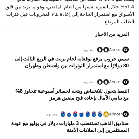
51.4% خلال الفترة نفسها من العام الماضي، وهو ما يزيد من قلق
الأسواق مع استمرار الحاجة إلى إعادة بناء المخزونات قبل فترات
الطلب المرتفع.
المزيد من الاخبار
Arincen
منذ يوم
سيتي جروب يرفع توقعاته لخام برنت في الربع الثالث إلى
80 دولارًا مع استمرار التوترات بين واشنطن وطهران
Arincen
منذ يوم
النفط يتحول للانخفاض ويتجه لخسائر أسبوعية تتجاوز 8%
مع تنامي الآمال بإعادة فتح مضيق هرمز
Arincen
منذ يوم
صناديق الذهب تستقطب 3 مليارات دولار في يوليو مع عودة
المستثمرين إلى الملاذات الآمنة