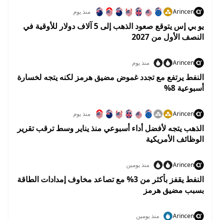
Arincen
منذ يوم
يو بي إس يتوقع صعود الذهب إلى 5 آلاف دولار للأوقية في
النصف الأول من 2027
Arincen
منذ يوم
النفط يرتفع مع تجدد غموض مضيق هرمز لكنه يتجه لخسارة
أسبوعية 8%
Arincen
منذ يوم
الذهب يتجه لأفضل أداء أسبوعي منذ يناير وسط ترقب تقرير
الوظائف الأمريكية
Arincen
منذ يومين
النفط يقفز بأكثر من 3% مع تصاعد مخاوف إمدادات الطاقة
بسبب مضيق هرمز
Arincen
منذ يومين