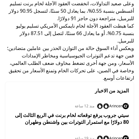
وعلى صعيد التداولات، انخفضت العقود الآجلة لخام برنت تسليم
أغسطس بنسبة 0.55%، بما يعادل 50 سنتًا، لتسجل 90.95 دولار
للبرميل، متراجعة دون حاجز 91 دولارًا.
كما هبطت العقود الآجلة لخام نايمكس الأمريكي تسليم يوليو
بنسبة 0.75%، أو ما يعادل 66 سنتًا، لتصل إلى 87.51 دولار
للبرميل.
ويعكس أداء السوق حالة من التوازن الحذر بين عاملين متضادين؛
فمن جهة تدعم التوترات الجيوسياسية ومخاطر الإمدادات
الأسعار، ومن جهة أخرى تضغط مخاوف ضعف الطلب العالمي،
وخاصة في الصين، على تحركات الخام وتمنع الأسعار من تحقيق
ارتفاعات أوسع.
المزيد من الاخبار
Arincen
منذ 12 ساعة
سيتي جروب يرفع توقعاته لخام برنت في الربع الثالث إلى
80 دولارًا مع استمرار التوترات بين واشنطن وطهران
Arincen
منذ 19 ساعة