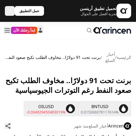
تحميل تطبيق أرينسن
حمل التطبيق
تجربة أفضل على الجوال
ابدأ رحلتك الآن
أخبار
الرئيسية
/
/
برنت تحت 91 دولارًا.. مخاوف الطلب تكبح صعود النفط رغم التوترات الجيوسياسية
السلع
برنت تحت 91 دولارًا.. مخاوف الطلب تكبح
صعود النفط رغم التوترات الجيوسياسية
OILUSD
BNTUSD
-0.004929450483019%
0.015066078117614%
Arincen
أخبار السلع
منذ شهر