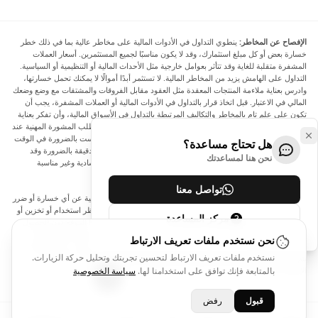
الإفصاح عن المخاطر:
ينطوي التداول في الأدوات المالية على مخاطر عالية بما في ذلك خطر
خسارة بعض أو كل مبلغ استثمارك، وقد لا يكون مناسبًا لجميع المستثمرين. أسعار العملات
المشفرة متقلبة للغاية وقد تتأثر بعوامل خارجية مثل الأحداث المالية أو التنظيمية أو السياسية.
التداول على الهامش يزيد من المخاطر المالية. لا تستثمر أبدًا أموالًا لا يمكنك تحمل خسارتها،
وادرس بعناية ملاءمة المنتجات المعقدة مثل العقود مقابل الفروقات والمشتقات مع وضع وضعك
المالي في الاعتبار. قبل اتخاذ قرار بالتداول في الأدوات المالية أو العملات المشفرة، يجب أن
تكون على علم تام بالمخاطر والتكاليف المرتبطة بالتداول في الأسواق المالية، وأن تفكر بعناية
في أهدافك الاستثمارية ومستوى خبرتك ورغبتك في المخاطرة، وأن تطلب المشورة المهنية عند
الحاجة. تود Arincen أن تذكرك بأن البيانات الواردة في هذا الموقع ليست بالضرورة في الوقت
هل تحتاج مساعدة؟
الفعلي وليست دقيقة. البيانات والأسعار الموجودة على الموقع ليست دقيقة بالضرورة وقد
نحن هنا لمساعدتك
تختلف عن السعر الفعلي في أي سوق معينة، مما يعني أن الأسعار إرشادية وغير مناسبة
لأغراض التداول.
تواصل معنا
لن يتحمل Arincen وأي مزود للبيانات الواردة في هذا الموقع المسؤولية عن أي خسارة أو ضرر
نتيجة لتداولك، أو اعتمادك على المعلومات الواردة في هذا الموقع. يحظر استخدام أو تخزين أو
مركز المساعدة
إعادة إنتاج أو عرض أو تعديل أو نقل أو توزيع البيانات الموجودة في هذا الموقع دون الحصول
على إذن كتابي صريح مسبق من Arincen و/أو مزود البيانات. جميع حقوق الملكية الفكرية
نحن نستخدم ملفات تعريف الارتباط
محفوظة من قبل مقدمي الخدمة و/أو البورصة التي تقدم البيانات الواردة في هذا الموقع. قد
نستخدم ملفات تعريف الارتباط لتحسين تجربتك وتحليل حركة الزيارات.
يتم تعويض Arincen من قبل المعلنين الذين يظهرون على الموقع، بناءً على تفاعلك مع
الإعلانات أو المعلنين.
بالمتابعة فإنك توافق على استخدامنا لها.
سياسة الخصوصية
قبول
رفض