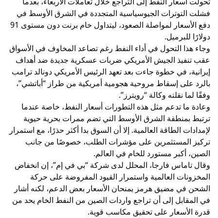
تحولت أسعار النفط إلى التراجع خلال تعاملات الأربعاء، بعدما
فشلت التوترات الجيوسياسية المتجددة في الشرق الأوسط في
دفع الأسعار لمواصلة الصعود، ليتداول خام برنت دون مستوى 91
دولارًا للبرميل.
وجاء هذا التحول في أداء النفط رغم تصاعد المخاوف في الأسواق
عقب تنفيذ الجيش الأمريكي ضربات عسكرية جديدة ضد أهداف
إيرانية، في خطوة جاءت بعد تعهد الرئيس الأمريكي دونالد ترامب
بالرد على إسقاط مروحية هجومية أمريكية من طراز “أباتشي”،
وفقًا لما نقلته وكالة “رويترز”.
وعادة ما تدعم مثل هذه التطورات أسعار النفط، خاصة عندما
ترتبط بمنطقة الشرق الأوسط التي تضم ممرات بحرية حيوية
لإمدادات الطاقة العالمية. إلا أن السوق بدا أكثر حذرًا، مع استمرار
تركيز المستثمرين على مؤشرات الطلب، خصوصًا من جانب
الصين، أكبر مستورد للخام في العالم.
وقال تاماس فارجا، المحلل لدى شركة “بي في إم”، إن انخفاض
المخزونات العالمية واستمرار القيود المفروضة على حركة
الشحن في مضيق هرمز يمنحان الأسعار بعض الدعم، لكنه أشار
في المقابل إلى أن تراجع واردات الصين من النفط الخام يحد من
قدرة الأسعار على تحقيق مكاسب قوية.