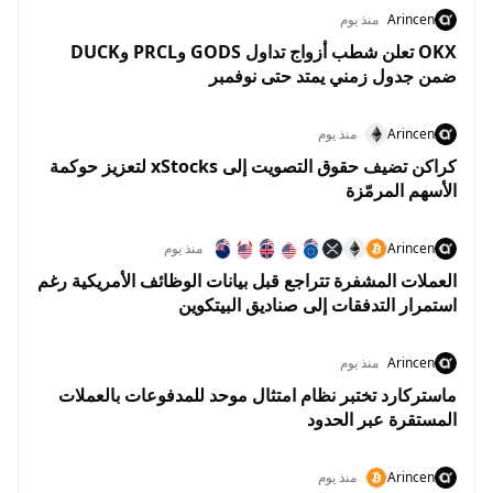
Arincen
منذ يوم
OKX تعلن شطب أزواج تداول GODS وPRCL وDUCK
ضمن جدول زمني يمتد حتى نوفمبر
Arincen
منذ يوم
كراكن تضيف حقوق التصويت إلى xStocks لتعزيز حوكمة
الأسهم المرمّزة
Arincen
منذ يوم
العملات المشفرة تتراجع قبل بيانات الوظائف الأمريكية رغم
استمرار التدفقات إلى صناديق البيتكوين
Arincen
منذ يوم
ماستركارد تختبر نظام امتثال موحد للمدفوعات بالعملات
المستقرة عبر الحدود
Arincen
منذ يوم