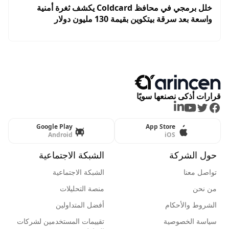
خلل برمجي في محافظ Coldcard يكشف ثغرة أمنية
واسعة بعد سرقة بيتكوين بقيمة 130 مليون دولار
قرارات أذكى نصنعها سويًا
LinkedIn
Youtube
Twitter
Facebook
Google Play
App Store
Android
iOS
حول الشركة
الشبكة الاجتماعية
تواصل معنا
الشبكة الاجتماعية
من نحن
منصة التحليلات
الشروط والأحكام
أفضل المتداولين
سياسة الخصوصية
تقييمات المستخدمين لشركات