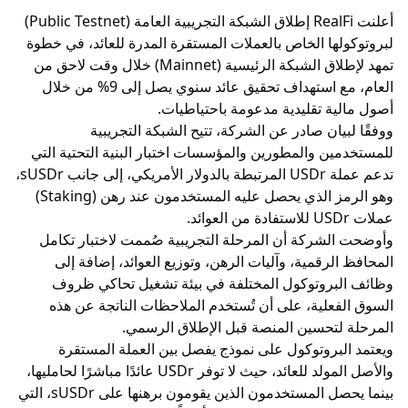
أعلنت RealFi إطلاق الشبكة التجريبية العامة (Public Testnet)
لبروتوكولها الخاص بالعملات المستقرة المدرة للعائد، في خطوة
تمهد لإطلاق الشبكة الرئيسية (Mainnet) خلال وقت لاحق من
العام، مع استهداف تحقيق عائد سنوي يصل إلى 9% من خلال
أصول مالية تقليدية مدعومة باحتياطيات.
ووفقًا لبيان صادر عن الشركة، تتيح الشبكة التجريبية
للمستخدمين والمطورين والمؤسسات اختبار البنية التحتية التي
تدعم عملة USDr المرتبطة بالدولار الأمريكي، إلى جانب sUSDr،
وهو الرمز الذي يحصل عليه المستخدمون عند رهن (Staking)
عملات USDr للاستفادة من العوائد.
وأوضحت الشركة أن المرحلة التجريبية صُممت لاختبار تكامل
المحافظ الرقمية، وآليات الرهن، وتوزيع العوائد، إضافة إلى
وظائف البروتوكول المختلفة في بيئة تشغيل تحاكي ظروف
السوق الفعلية، على أن تُستخدم الملاحظات الناتجة عن هذه
المرحلة لتحسين المنصة قبل الإطلاق الرسمي.
ويعتمد البروتوكول على نموذج يفصل بين العملة المستقرة
والأصل المولد للعائد، حيث لا توفر USDr عائدًا مباشرًا لحامليها،
بينما يحصل المستخدمون الذين يقومون برهنها على sUSDr، التي