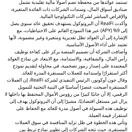
تستمد عوائدها من محفظة تضم أصولًا مالية تقليدية تشمل
صناديق أسواق المال، وسندات الشركات ذات الفائدة المتغيرة،
والإقراض المباشر لشركات التكنولوجيا المالية.
وأكدت RealFi أن البروتوكول يستهدف تحقيق عائد سنوي يصل
إلى 9% (APY) عبر هذا النموذج القائم على الاحتياطيات، مع
الإشارة إلى أن العوائد تظل تقديرية ومتغيرة وغير مضمونة، لأنها
تعتمد على أداء الأصول الأساسية.
وأضافت الشركة أن تصميم المنصة يركز على كفاءة توظيف
رأس المال، والشفافية، والاستدامة، مع الابتعاد عن نماذج العوائد
المعتمدة على إصدار رموز تضخمية، في محاولة لتقديم نموذج
أكثر استقرارًا واستدامة للعملات المستقرة المدرة للعائد.
وقال جون أوكونور، الرئيس التنفيذي لشركة RealFi، إن العملات
المستقرة أصبحت عنصرًا أساسيًا في البنية التحتية للتمويل
الرقمي، إلا أن جانبًا كبيرًا من رؤوس الأموال المحتفظ بها داخلها لا
يزال غير مستغل اقتصاديًا، مشيرًا إلى أن البروتوكول يهدف إلى
توظيف هذه السيولة في أصول مدرة للعائد مع الحفاظ على
استقرار قيمة العملة.
وتأتي هذه الخطوة في ظل تزايد المنافسة في سوق العملات
المستقرة، حيث تتجه الشركات إلى تطوير نماذج تربط بين