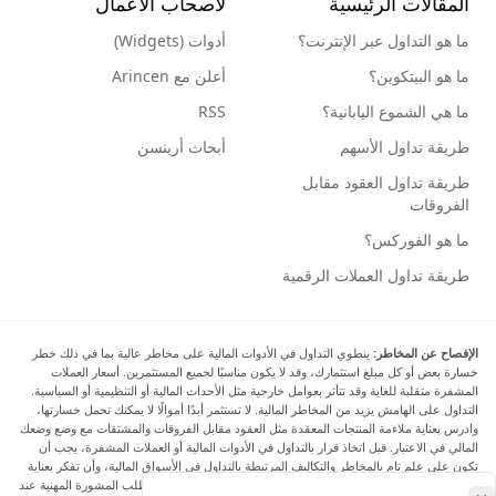
المقالات الرئيسية
لأصحاب الأعمال
ما هو التداول عبر الإنترنت؟
أدوات (Widgets)
ما هو البيتكوين؟
أعلن مع Arincen
ما هي الشموع اليابانية؟
RSS
طريقة تداول الأسهم
أبحاث أرينسن
طريقة تداول العقود مقابل
الفروقات
ما هو الفوركس؟
طريقة تداول العملات الرقمية
الإفصاح عن المخاطر:
ينطوي التداول في الأدوات المالية على مخاطر عالية بما في ذلك خطر
خسارة بعض أو كل مبلغ استثمارك، وقد لا يكون مناسبًا لجميع المستثمرين. أسعار العملات
المشفرة متقلبة للغاية وقد تتأثر بعوامل خارجية مثل الأحداث المالية أو التنظيمية أو السياسية.
التداول على الهامش يزيد من المخاطر المالية. لا تستثمر أبدًا أموالًا لا يمكنك تحمل خسارتها،
وادرس بعناية ملاءمة المنتجات المعقدة مثل العقود مقابل الفروقات والمشتقات مع وضع وضعك
المالي في الاعتبار. قبل اتخاذ قرار بالتداول في الأدوات المالية أو العملات المشفرة، يجب أن
تكون على علم تام بالمخاطر والتكاليف المرتبطة بالتداول في الأسواق المالية، وأن تفكر بعناية
في أهدافك الاستثمارية ومستوى خبرتك ورغبتك في المخاطرة، وأن تطلب المشورة المهنية عند