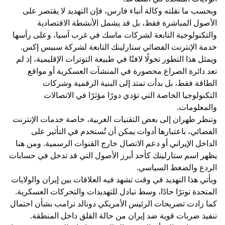
وبحسب ما نقلته وكالة أنباء فارس، فإن التهديد لا يقتصر على
الأصول المباشرة فقط، بل قد يشمل الأنشطة الاقتصادية
والتكنولوجية التابعة لشركات ماسك في غرب آسيا، وعلى رأسها
خدمة الإنترنت الفضائي ستارلينك التابعة لشركة سبيس إكس.
ويمثل هذا التطور تحولًا لافتًا في طبيعة التوترات الإقليمية، إذ لم
تعد دائرة الصراع محصورة في المنشآت العسكرية أو مواقع
الطاقة فقط، بل بدأت تمتد إلى البنية الرقمية وشركات
التكنولوجيا الخاصة التي تؤدي دورًا مؤثرًا في الاتصالات
والمعلومات.
وتنظر طهران إلى بعض التقنيات الغربية، خاصة خدمات الإنترنت
الفضائي، باعتبارها أدوات يمكن أن تُستخدم في التأثير على
الداخل الإيراني أو دعم الاتصال خارج القنوات الرسمية. ومن هنا
يظهر اسم ستارلينك كأحد أبرز الأصول التي قد تدخل في حسابات
الردع والضغط السياسي.
ويأتي هذا التهديد في وقت تشهد فيه العلاقات بين إيران والولايات
المتحدة توترًا حادًا، وسط تبادل للتهديدات والتحركات العسكرية.
كما زادت تصريحات الرئيس الأمريكي دونالد ترامب بشأن احتمال
تنفيذ ضربات قوية ضد إيران من حالة القلق داخل المنطقة.