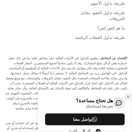
طريقة تداول الأسهم
طريقة تداول العقود مقابل
الفروقات
ما هو الفوركس؟
طريقة تداول العملات الرقمية
الإفصاح عن المخاطر:
ينطوي التداول في الأدوات المالية على مخاطر عالية بما في ذلك خطر
خسارة بعض أو كل مبلغ استثمارك، وقد لا يكون مناسبًا لجميع المستثمرين. أسعار العملات
المشفرة متقلبة للغاية وقد تتأثر بعوامل خارجية مثل الأحداث المالية أو التنظيمية أو السياسية.
التداول على الهامش يزيد من المخاطر المالية. لا تستثمر أبدًا أموالًا لا يمكنك تحمل خسارتها،
وادرس بعناية ملاءمة المنتجات المعقدة مثل العقود مقابل الفروقات والمشتقات مع وضع وضعك
المالي في الاعتبار. قبل اتخاذ قرار بالتداول في الأدوات المالية أو العملات المشفرة، يجب أن
تكون على علم تام بالمخاطر والتكاليف المرتبطة بالتداول في الأسواق المالية، وأن تفكر بعناية
في أهدافك الاستثمارية ومستوى خبرتك ورغبتك في المخاطرة، وأن تطلب المشورة المهنية عند
الحاجة. تود Arincen أن تذكرك بأن البيانات الواردة في هذا الموقع ليست بالضرورة في الوقت
هل تحتاج مساعدة؟
الفعلي وليست دقيقة. البيانات والأسعار الموجودة على الموقع ليست دقيقة بالضرورة وقد
نحن هنا لمساعدتك
تختلف عن السعر الفعلي في أي سوق معينة، مما يعني أن الأسعار إرشادية وغير مناسبة
لأغراض التداول.
تواصل معنا
لن يتحمل Arincen وأي مزود للبيانات الواردة في هذا الموقع المسؤولية عن أي خسارة أو ضرر
نتيجة لتداولك، أو اعتمادك على المعلومات الواردة في هذا الموقع. يحظر استخدام أو تخزين أو
مركز المساعدة