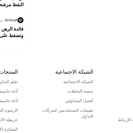
النفط مرشحة
Arincen
من
فائدة الرهن 
وتضغط على 
الشبكة الاجتماعية
المنتجات
الشبكة الاجتماعية
تعلم التداو
منصة التحليلات
أداة حاسبة
أفضل المتداولين
أداة حاسبة
تقييمات المستخدمين لشركات
الرسوم البي
التداول
لإرتباط
خريطة الأ
المفكرة الإ