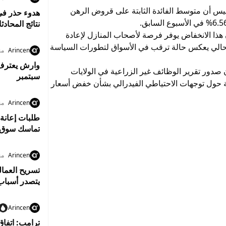
س أن متوسط الفائدة الثابتة على قروض الرهن
هدوء حذر في
نتائج المحادث
هذا الانخفاض يوفر فرصة لأصحاب المنازل لإعادة
لحالي يعكس حالة ترقب في الأسواق لتطورات السياسة
Arincen
من
وارش يعترف ب
صدور تقرير الوظائف غير الزراعية في الولايات
سبتمبر
ية حول توجهات الاحتياطي الفيدرالي بشأن خفض أسعار
Arincen
من
طلبات إعانة 
تماسك سوق 
Arincen
من
يتصدر أسبا
Arincen
ترامب: اتفاق