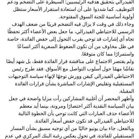
الفيدرالي بتحقيق هدفيه الرئيسيين: السيطرة على التضخم ودعم
التوظيف. كما شددوا على أن استعادة استقرار الأسعار ستظل
أولوية أساسية للجنة السوق المفتوحة.
وجاء ذلك في وقت لا يزال فيه التضخم قريبًا من ضعف الهدف
الرسمي للاحتياطي الفيدرالي، ما جعل بعض الأعضاء أكثر تحفظًا
تجاه أي إشارات قد توحي بقرب التحول إلى خفض الفائدة، خاصة
في ظل مخاوف من أن تكون الضغوط السعرية أكثر اتساعًا
واستمرارًا مما كان متوقعًا.
ولم يقتصر الاجتماع على مناقشة قرار الفائدة فقط، بل شهد أيضًا
نقاشًا مهمًا حول أسلوب التواصل مع الأسواق. فقد طرح رئيس
الاحتياطي الفيدرالي كيفن وورش توجهًا لإنهاء سياسة التوجيهات
المستقبلية وتقليص الإشارات المباشرة بشأن قرارات الفائدة
المقبلة.
وأظهر المحضر أن أغلبية المشاركين رأت مزايا واضحة في جعل
بيان السياسة النقدية أكثر اختصارًا ومرونة، بينما أيد معظم
الأعضاء حذف العبارات التي كانت توحي بأن الخطوة التالية
للاحتياطي الفيدرالي قد تكون خفض أسعار الفائدة.
وبالفعل، جاء بيان يونيو خاليًا من أي توجيه مسبق بشأن المسار
المستقبلي للفائدة، في تحول يعكس رغبة البنك المركزي في عدم