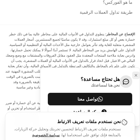
ما هو الفوركس؟
طريقة تداول العملات الرقمية
الإفصاح عن المخاطر:
ينطوي التداول في الأدوات المالية على مخاطر عالية بما في ذلك خطر
خسارة بعض أو كل مبلغ استثمارك، وقد لا يكون مناسبًا لجميع المستثمرين. أسعار العملات
المشفرة متقلبة للغاية وقد تتأثر بعوامل خارجية مثل الأحداث المالية أو التنظيمية أو السياسية.
التداول على الهامش يزيد من المخاطر المالية. لا تستثمر أبدًا أموالًا لا يمكنك تحمل خسارتها،
وادرس بعناية ملاءمة المنتجات المعقدة مثل العقود مقابل الفروقات والمشتقات مع وضع وضعك
المالي في الاعتبار. قبل اتخاذ قرار بالتداول في الأدوات المالية أو العملات المشفرة، يجب أن
تكون على علم تام بالمخاطر والتكاليف المرتبطة بالتداول في الأسواق المالية، وأن تفكر بعناية
في أهدافك الاستثمارية ومستوى خبرتك ورغبتك في المخاطرة، وأن تطلب المشورة المهنية عند
الحاجة. تود Arincen أن تذكرك بأن البيانات الواردة في هذا الموقع ليست بالضرورة في الوقت
هل تحتاج مساعدة؟
الفعلي وليست دقيقة. البيانات والأسعار الموجودة على الموقع ليست دقيقة بالضرورة وقد
نحن هنا لمساعدتك
تختلف عن السعر الفعلي في أي سوق معينة، مما يعني أن الأسعار إرشادية وغير مناسبة
لأغراض التداول.
تواصل معنا
لن يتحمل Arincen وأي مزود للبيانات الواردة في هذا الموقع المسؤولية عن أي خسارة أو ضرر
نتيجة لتداولك، أو اعتمادك على المعلومات الواردة في هذا الموقع. يحظر استخدام أو تخزين أو
مركز المساعدة
إعادة إنتاج أو عرض أو تعديل أو نقل أو توزيع البيانات الموجودة في هذا الموقع دون الحصول
على إذن كتابي صريح مسبق من Arincen و/أو مزود البيانات. جميع حقوق الملكية الفكرية
نحن نستخدم ملفات تعريف الارتباط
محفوظة من قبل مقدمي الخدمة و/أو البورصة التي تقدم البيانات الواردة في هذا الموقع. قد
نستخدم ملفات تعريف الارتباط لتحسين تجربتك وتحليل حركة الزيارات.
يتم تعويض Arincen من قبل المعلنين الذين يظهرون على الموقع، بناءً على تفاعلك مع
الإعلانات أو المعلنين.
بالمتابعة فإنك توافق على استخدامنا لها.
سياسة الخصوصية