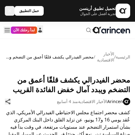
تحميل تطبيق أرينسن
حمل التطبيق
تجربة أفضل على الجوال
ابدأ رحلتك الآن
الأخبار
الرئيسية
/
/
محضر الفيدرالي يكشف قلقًا أعمق من التضخم ويبدد آمال خفض الفائدة القريب
الاقتصادية
محضر الفيدرالي يكشف قلقًا أعمق من
التضخم ويبدد آمال خفض الفائدة القريب
Arincen
الأخبار الاقتصادية
منذ 4 أسابيع
كشف محضر اجتماع مجلس الاحتياطي الفيدرالي الأمريكي، الذي
عُقد يومي 16 و17 يونيو، عن تزايد القلق داخل البنك المركزي
بشأن استمرار التضخم عند مستويات مرتفعة، في وقت بدأ فيه
صناع السياسة تبني نهج أكثر حذرًا في الحديث عن المسار المقبل