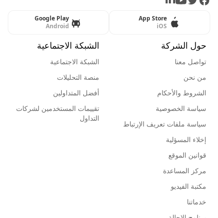
LinkedIn
Youtube
Twitter
Facebook
Google Play
App Store
Android
iOS
حول الشركة
الشبكة الاجتماعية
تواصل معنا
الشبكة الاجتماعية
من نحن
منصة التحليلات
الشروط والأحكام
أفضل المتداولين
سياسة الخصوصية
تقييمات المستخدمين لشركات
التداول
سياسة ملفات تعريف الإرتباط
إخلاء المسؤلية
قوانين الموقع
مركز المساعدة
مكتبة الفيديو
خدماتنا
برنامج الإحالة