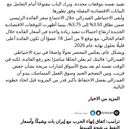
تقييد نفسه بتوقعات محددة، وترك الباب مفتوحًا أمام التعامل مع
البيانات الاقتصادية المقبلة وفق تطورها.
وأبقى الاحتياطي الفيدرالي خلال الاجتماع سعر الفائدة الرئيسي
ضمن نطاق 3.50% إلى 3.75%، بينما أظهرت التوقعات الاقتصادية
الجديدة ارتفاع احتمالات تنفيذ زيادة واحدة في أسعار الفائدة خلال
العام الحالي، مع توقع 9 من أصل 18 عضوًا أن تكون الفائدة أعلى
قليلًا بحلول نهاية عام 2026.
وبشكل عام، يعكس المحضر تحولًا واضحًا في نبرة الاحتياطي
الفيدرالي؛ فالبنك لم يعلن اتجاهًا مباشرًا نحو رفع الفائدة، لكنه في
الوقت نفسه لم يعد يمنح الأسواق إشارات مريحة بشأن خفض
قريب. وبين التضخم العنيد وسوق العمل المتماسك، يبدو أن
الفيدرالي يفضل الاحتفاظ بأكبر قدر من المرونة قبل اتخاذ خطوته
التالية.
المزيد من الاخبار
Arincen
منذ ساعة
ترامب: اتفاق إنهاء الحرب مع إيران بات وشيكًا وأسعار
النفط مرشحة للهبوط