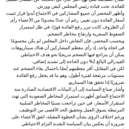
للفائدة، تحت قيادة رئيس المجلس كيفن وورش.
وأظهر المحضر أن جميع المشاركين في الاجتماع أيدوا قرار تثبيت
أسعار الفائدة دون تغيير، رغم أن عددًا محدودًا من الأعضاء رأى
أن الظروف كانت تبرر رفع الفائدة فورًا، في ظل استمرار
الضغوط السعرية وارتفاع مخاطر التضخم.
وبحسب المحضر، فإن النقاش داخل المجلس لم يكن محسومًا
في اتجاه واحد، إذ رأى معظم المشاركين أن هناك سيناريوهات
يمكن أن يتراجع فيها التضخم تدريجيًا نحو هدف الاحتياطي
الفيدرالي البالغ 2% دون الحاجة إلى تشديد إضافي.
لكن في المقابل، أقر معظمهم أيضًا باحتمال بقاء التضخم عند
مستويات مرتفعة لفترة أطول، وهو ما قد يجعل رفع الفائدة
ضروريًا إذا تحقق هذا السيناريو.
وأشار صناع السياسة إلى أن البيانات الاقتصادية الصادرة منذ
الاجتماع السابق أظهرت استمرار المخاطر الصعودية التي تهدد
استقرار الأسعار، في حين تراجعت نسبيًا المخاطر السلبية
المرتبطة بسوق العمل وتحقيق الحد الأقصى من التوظيف.
ورغم اختلاف الرؤى بشأن الخطوة المقبلة، اتفق الأعضاء على
ضرورة أن يعكس بيان السياسة النقدية التزام الاحتياطي