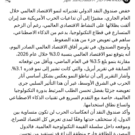
خفض صندوق النقد الدولي تقديراته لنمو الاقتصاد العالمي خلال
العام الجاري، مشيرًا إلى أن تداعيات الحرب الأمريكية ضد إيران
ألقت بظلالها على النشاط الاقتصادي العالمي، رغم أن الزخم
المتسارع في قطاع التكنولوجيا، بدعم من الذكاء الاصطناعي،
ساهم في تعويض جزء من هذه الضغوط.
وأوضح الصندوق، في تقرير آفاق الاقتصاد العالمي الصادر اليوم،
أنه يتوقع نمو الاقتصاد العالمي بنسبة 3.0% خلال عام 2026،
مقارنة بنمو بلغ 3.5% في العام الماضي، وبأقل من توقعاته
السابقة في تقرير أبريل، والتي كانت تشير إلى نمو قدره 3.1%.
وأشار التقرير إلى أن تباطؤ النمو يعكس بشكل أساسي آثار
الحرب في الشرق الأوسط، غير أن هذا التأثير السلبي جرى
تعويضه جزئيًا بفضل تحسن الطلب المرتبط بدورة التكنولوجيا
العالمية، خاصة مع التقدم السريع في تقنيات الذكاء الاصطناعي
واتساع نطاق استخدامها.
وأكد صندوق النقد أن انعكاسات الحرب لن تكون متساوية بين
الدول، إذ ستختلف حدتها وفقًا لمدى تعرض كل اقتصاد للصراع،
وموقعه داخل سلسلة القيمة التكنولوجية العالمية. فالدول
المصدرة للطاقة خارج منطقة النزاع قد تستفيد من تحسن