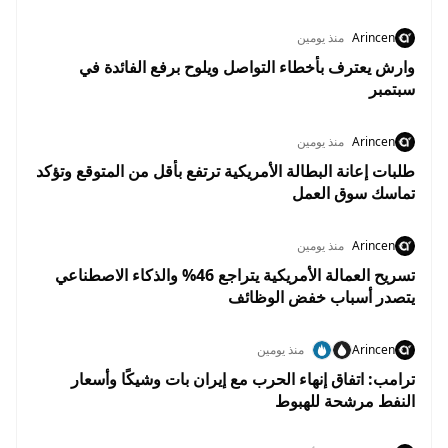
Arincen
منذ يومين
وارش يعترف بأخطاء التواصل ويلوح برفع الفائدة في
سبتمبر
Arincen
منذ يومين
طلبات إعانة البطالة الأمريكية ترتفع بأقل من المتوقع وتؤكد
تماسك سوق العمل
Arincen
منذ يومين
تسريح العمالة الأمريكية يتراجع 46% والذكاء الاصطناعي
يتصدر أسباب خفض الوظائف
Arincen
منذ يومين
ترامب: اتفاق إنهاء الحرب مع إيران بات وشيكًا وأسعار
النفط مرشحة للهبوط