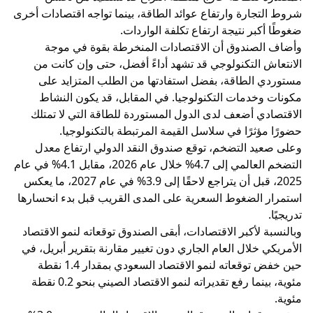
شروط التجارة وارتفاع عوائد الطاقة، بينما تواجه اقتصادات أخرى
ضغوطًا أكبر نتيجة ارتفاع تكلفة الواردات.
وأضاف الصندوق أن الاقتصادات المنخرطة بقوة في موجة
الانتعاش التكنولوجي قد تشهد أداءً أفضل، حتى وإن كانت من
مستوردي الطاقة، بفضل استفادتها من الطلب المتزايد على
مكونات وخدمات التكنولوجيا. في المقابل، قد يكون النشاط
الاقتصادي أضعف لدى الدول المستوردة للطاقة التي لا تمتلك
حضورًا مؤثرًا في سلاسل القيمة المرتبطة بالتكنولوجيا.
وعلى صعيد التضخم، توقع صندوق النقد الدولي ارتفاع معدل
التضخم العالمي إلى 4.7% خلال عام 2026، مقابل 4.1% في عام
2025، قبل أن يتراجع لاحقًا إلى 3.9% في عام 2027، ما يعكس
استمرار الضغوط السعرية على المدى القريب قبل بدء انحسارها
تدريجيًا.
وبالنسبة لأكبر الاقتصادات، أبقى الصندوق توقعاته لنمو الاقتصاد
الأمريكي خلال العام الجاري دون تغيير مقارنة بتقرير أبريل، في
حين خفض توقعاته لنمو الاقتصاد السعودي بمقدار 1.4 نقطة
مئوية، بينما رفع تقديراته لنمو الاقتصاد الصيني بنحو 0.2 نقطة
مئوية.