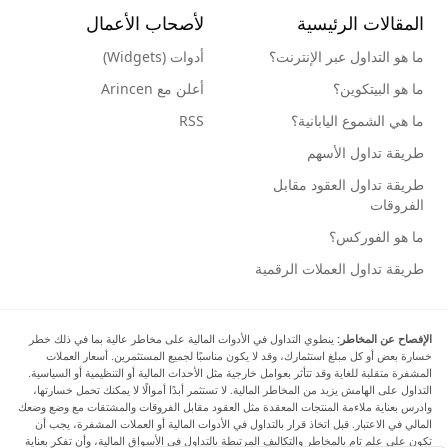
المقالات الرئيسية
لأصحاب الأعمال
ما هو التداول عبر الإنترنت؟
أدوات (Widgets)
ما هو البيتكوين؟
أعلن مع Arincen
ما هي الشموع اليابانية؟
RSS
طريقة تداول الأسهم
طريقة تداول العقود مقابل
الفروقات
ما هو الفوركس؟
طريقة تداول العملات الرقمية
الإفصاح عن المخاطر:
ينطوي التداول في الأدوات المالية على مخاطر عالية بما في ذلك خطر
خسارة بعض أو كل مبلغ استثمارك، وقد لا يكون مناسبًا لجميع المستثمرين. أسعار العملات
المشفرة متقلبة للغاية وقد تتأثر بعوامل خارجية مثل الأحداث المالية أو التنظيمية أو السياسية.
التداول على الهامش يزيد من المخاطر المالية. لا تستثمر أبدًا أموالًا لا يمكنك تحمل خسارتها،
وادرس بعناية ملاءمة المنتجات المعقدة مثل العقود مقابل الفروقات والمشتقات مع وضع وضعك
المالي في الاعتبار. قبل اتخاذ قرار بالتداول في الأدوات المالية أو العملات المشفرة، يجب أن
تكون على علم تام بالمخاطر والتكاليف المرتبطة بالتداول في الأسواق المالية، وأن تفكر بعناية