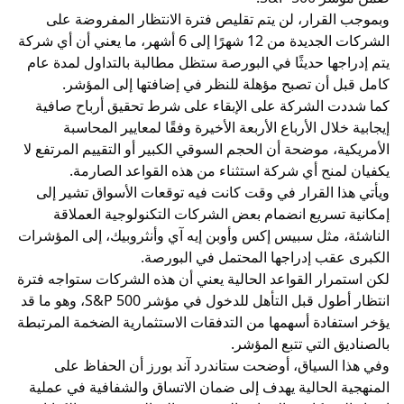
وبموجب القرار، لن يتم تقليص فترة الانتظار المفروضة على
الشركات الجديدة من 12 شهرًا إلى 6 أشهر، ما يعني أن أي شركة
يتم إدراجها حديثًا في البورصة ستظل مطالبة بالتداول لمدة عام
كامل قبل أن تصبح مؤهلة للنظر في إضافتها إلى المؤشر.
كما شددت الشركة على الإبقاء على شرط تحقيق أرباح صافية
إيجابية خلال الأرباع الأربعة الأخيرة وفقًا لمعايير المحاسبة
الأمريكية، موضحة أن الحجم السوقي الكبير أو التقييم المرتفع لا
يكفيان لمنح أي شركة استثناء من هذه القواعد الصارمة.
ويأتي هذا القرار في وقت كانت فيه توقعات الأسواق تشير إلى
إمكانية تسريع انضمام بعض الشركات التكنولوجية العملاقة
الناشئة، مثل سبيس إكس وأوبن إيه آي وأنثروبيك، إلى المؤشرات
الكبرى عقب إدراجها المحتمل في البورصة.
لكن استمرار القواعد الحالية يعني أن هذه الشركات ستواجه فترة
انتظار أطول قبل التأهل للدخول في مؤشر S&P 500، وهو ما قد
يؤخر استفادة أسهمها من التدفقات الاستثمارية الضخمة المرتبطة
بالصناديق التي تتبع المؤشر.
وفي هذا السياق، أوضحت ستاندرد آند بورز أن الحفاظ على
المنهجية الحالية يهدف إلى ضمان الاتساق والشفافية في عملية