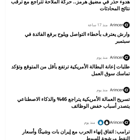
هدوء حذر في مضيق هرمز.. حركة الملاحة تتراجع مع ترقب
نتائج المحادثات
Arincen
منذ 17 ساعة
وارش يعترف بأخطاء التواصل ويلوح برفع الفائدة في
سبتمبر
Arincen
منذ يوم
طلبات إعانة البطالة الأمريكية ترتفع بأقل من المتوقع وتؤكد
تماسك سوق العمل
Arincen
منذ يوم
تسريح العمالة الأمريكية يتراجع 46% والذكاء الاصطناعي
يتصدر أسباب خفض الوظائف
Arincen
منذ يوم
ترامب: اتفاق إنهاء الحرب مع إيران بات وشيكًا وأسعار
النفط مرشحة للهبوط