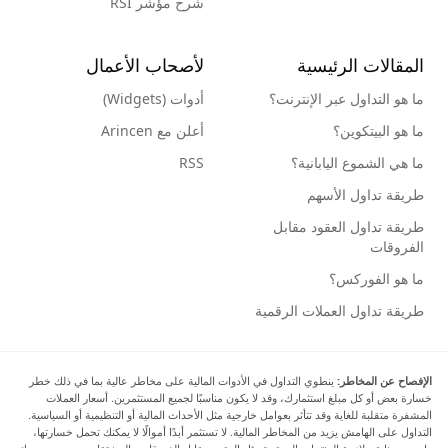
شرح مؤشر RSI
المقالات الرئيسية
لأصحاب الأعمال
ما هو التداول عبر الإنترنت؟
أدوات (Widgets)
ما هو البيتكوين؟
أعلن مع Arincen
ما هي الشموع اليابانية؟
RSS
طريقة تداول الأسهم
طريقة تداول العقود مقابل
الفروقات
ما هو الفوركس؟
طريقة تداول العملات الرقمية
الإفصاح عن المخاطر:
ينطوي التداول في الأدوات المالية على مخاطر عالية بما في ذلك خطر
خسارة بعض أو كل مبلغ استثمارك، وقد لا يكون مناسبًا لجميع المستثمرين. أسعار العملات
المشفرة متقلبة للغاية وقد تتأثر بعوامل خارجية مثل الأحداث المالية أو التنظيمية أو السياسية.
التداول على الهامش يزيد من المخاطر المالية. لا تستثمر أبدًا أموالًا لا يمكنك تحمل خسارتها،