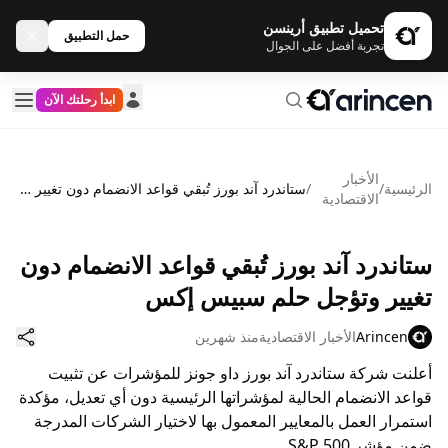
تحميل تطبيق أرينسن
حمل التطبيق
تجربة أفضل على الجوال
ابدأ رحلتك الآن
الأخبار
الرئيسية
/
/
ستاندرد آند بورز تُبقي قواعد الانضمام دون تغيير وتؤجل حلم سبيس إكس
الاقتصادية
ستاندرد آند بورز تُبقي قواعد الانضمام دون
تغيير وتؤجل حلم سبيس إكس
Arincen
الأخبار الاقتصادية
منذ شهرين
أعلنت شركة ستاندرد آند بورز داو جونز للمؤشرات عن تثبيت
قواعد الانضمام الحالية لمؤشراتها الرئيسية دون أي تعديل، مؤكدة
استمرار العمل بالمعايير المعمول بها لاختيار الشركات المدرجة
ضمن مؤشر S&P 500.