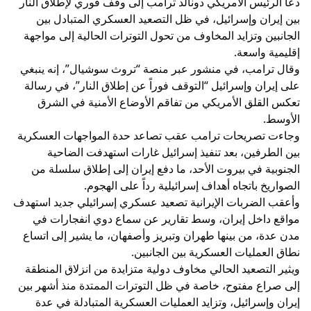
دعا الرئيس الأمريكي دونالد ترامب إلى وقف فوري لإطلاق النار
بين إيران وإسرائيل، في ظل التصعيد العسكري المتبادل بين
الجانبين وتزايد المخاوف من تحول التوترات الحالية إلى مواجهة
إقليمية واسعة.
وقال ترامب، في منشور عبر منصة “تروث سوشيال”، إنه ينبغي
على إيران وإسرائيل “التوقف فوراً عن إطلاق النار”، في رسالة
تعكس القلق الأمريكي من تفاقم الأوضاع الأمنية في الشرق
الأوسط.
وجاءت تصريحات ترامب عقب تصاعد حدة المواجهات العسكرية
بين الطرفين، بعد تنفيذ إسرائيل غارات استهدفت الضاحية
الجنوبية في بيروت الأحد، ما دفع إيران إلى إطلاق سلسلة من
الصواريخ باتجاه أهداف إسرائيلية رداً على الهجوم.
وأعقب الضربات الإيرانية تصعيد عسكري إسرائيلي جديد استهدف
مواقع داخل إيران، وسط تقارير عن سماع دوي انفجارات في
مدن عدة، من بينها طهران وتبريز وأصفهان، ما يشير إلى اتساع
نطاق العمليات العسكرية بين الجانبين.
ويثير التصعيد الحالي مخاوف دولية متزايدة من انزلاق المنطقة
إلى صراع مفتوح، خاصة في ظل التوترات الممتدة منذ أشهر بين
إيران وإسرائيل، وتزايد العمليات العسكرية المتبادلة في عدة