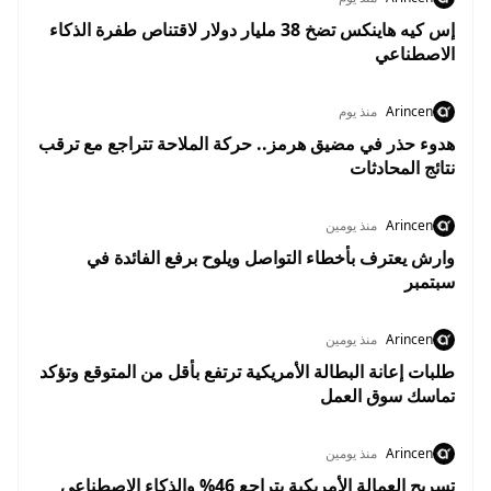
إس كيه هاينكس تضخ 38 مليار دولار لاقتناص طفرة الذكاء
الاصطناعي
Arincen
منذ يوم
هدوء حذر في مضيق هرمز.. حركة الملاحة تتراجع مع ترقب
نتائج المحادثات
Arincen
منذ يومين
وارش يعترف بأخطاء التواصل ويلوح برفع الفائدة في
سبتمبر
Arincen
منذ يومين
طلبات إعانة البطالة الأمريكية ترتفع بأقل من المتوقع وتؤكد
تماسك سوق العمل
Arincen
منذ يومين
تسريح العمالة الأمريكية يتراجع 46% والذكاء الاصطناعي