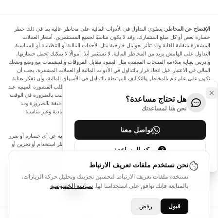
الإفصاح عن المخاطر:
ينطوي التداول في الأدوات المالية على مخاطر عالية بما في ذلك خطر
خسارة بعض أو كل مبلغ استثمارك، وقد لا يكون مناسبًا لجميع المستثمرين. أسعار العملات
المشفرة متقلبة للغاية وقد تتأثر بعوامل خارجية مثل الأحداث المالية أو التنظيمية أو السياسية.
التداول على الهامش يزيد من المخاطر المالية. لا تستثمر أبدًا أموالًا لا يمكنك تحمل خسارتها،
وادرس بعناية ملاءمة المنتجات المعقدة مثل العقود مقابل الفروقات والمشتقات مع وضع وضعك
المالي في الاعتبار. قبل اتخاذ قرار بالتداول في الأدوات المالية أو العملات المشفرة، يجب أن
تكون على علم تام بالمخاطر والتكاليف المرتبطة بالتداول في الأسواق المالية، وأن تفكر بعناية
في أهدافك الاستثمارية ومستوى خبرتك ورغبتك في المخاطرة، وأن تطلب المشورة المهنية عند
الحاجة. تود Arincen أن تذكرك بأن البيانات الواردة في هذا الموقع ليست بالضرورة في الوقت
هل تحتاج مساعدة؟
الفعلي وليست دقيقة. البيانات والأسعار الموجودة على الموقع ليست دقيقة بالضرورة وقد
نحن هنا لمساعدتك
تختلف عن السعر الفعلي في أي سوق معينة، مما يعني أن الأسعار إرشادية وغير مناسبة
لأغراض التداول.
تواصل معنا
لن يتحمل Arincen وأي مزود للبيانات الواردة في هذا الموقع المسؤولية عن أي خسارة أو ضرر
نتيجة لتداولك، أو اعتمادك على المعلومات الواردة في هذا الموقع. يحظر استخدام أو تخزين أو
مركز المساعدة
إعادة إنتاج أو عرض أو تعديل أو نقل أو توزيع البيانات الموجودة في هذا الموقع دون الحصول
على إذن كتابي صريح مسبق من Arincen و/أو مزود البيانات. جميع حقوق الملكية الفكرية
نحن نستخدم ملفات تعريف الارتباط
محفوظة من قبل مقدمي الخدمة و/أو البورصة التي تقدم البيانات الواردة في هذا الموقع. قد
نستخدم ملفات تعريف الارتباط لتحسين تجربتك وتحليل حركة الزيارات.
يتم تعويض Arincen من قبل المعلنين الذين يظهرون على الموقع، بناءً على تفاعلك مع
الإعلانات أو المعلنين.
بالمتابعة فإنك توافق على استخدامنا لها.
سياسة الخصوصية
قبول
رفض