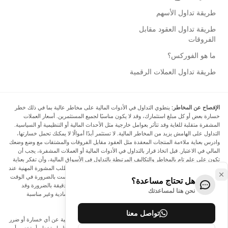
طريقة تداول الأسهم
طريقة تداول العقود مقابل
الفروقات
ما هو الفوركس؟
طريقة تداول العملات الرقمية
الإفصاح عن المخاطر:
ينطوي التداول في الأدوات المالية على مخاطر عالية بما في ذلك خطر
خسارة بعض أو كل مبلغ استثمارك، وقد لا يكون مناسبًا لجميع المستثمرين. أسعار العملات
المشفرة متقلبة للغاية وقد تتأثر بعوامل خارجية مثل الأحداث المالية أو التنظيمية أو السياسية.
التداول على الهامش يزيد من المخاطر المالية. لا تستثمر أبدًا أموالًا لا يمكنك تحمل خسارتها،
وادرس بعناية ملاءمة المنتجات المعقدة مثل العقود مقابل الفروقات والمشتقات مع وضع وضعك
المالي في الاعتبار. قبل اتخاذ قرار بالتداول في الأدوات المالية أو العملات المشفرة، يجب أن
تكون على علم تام بالمخاطر والتكاليف المرتبطة بالتداول في الأسواق المالية، وأن تفكر بعناية
في أهدافك الاستثمارية ومستوى خبرتك ورغبتك في المخاطرة، وأن تطلب المشورة المهنية عند
الحاجة. تود Arincen أن تذكرك بأن البيانات الواردة في هذا الموقع ليست بالضرورة في الوقت
هل تحتاج مساعدة؟
الفعلي وليست دقيقة. البيانات والأسعار الموجودة على الموقع ليست دقيقة بالضرورة وقد
نحن هنا لمساعدتك
تختلف عن السعر الفعلي في أي سوق معينة، مما يعني أن الأسعار إرشادية وغير مناسبة
لأغراض التداول.
تواصل معنا
لن يتحمل Arincen وأي مزود للبيانات الواردة في هذا الموقع المسؤولية عن أي خسارة أو ضرر
نتيجة لتداولك، أو اعتمادك على المعلومات الواردة في هذا الموقع. يحظر استخدام أو تخزين أو