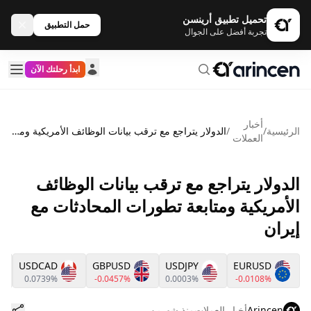
تحميل تطبيق أرينسن
حمل التطبيق
تجربة أفضل على الجوال
ابدأ رحلتك الآن
أخبار
الرئيسية
/
/
الدولار يتراجع مع ترقب بيانات الوظائف الأمريكية ومتابعة تطورات المحادثات مع إيران
العملات
الدولار يتراجع مع ترقب بيانات الوظائف
الأمريكية ومتابعة تطورات المحادثات مع
إيران
USDCAD
GBPUSD
USDJPY
EURUSD
0.0739%
-0.0457%
0.0003%
-0.0108%
Arincen
أخبار العملات
منذ شهرين