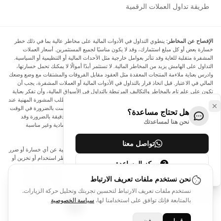
طريقة تداول العملات الرقمية
الإفصاح عن المخاطر:
ينطوي التداول في الأدوات المالية على مخاطر عالية بما في ذلك خطر
خسارة بعض أو كل مبلغ استثمارك، وقد لا يكون مناسبًا لجميع المستثمرين. أسعار العملات
المشفرة متقلبة للغاية وقد تتأثر بعوامل خارجية مثل الأحداث المالية أو التنظيمية أو السياسية.
التداول على الهامش يزيد من المخاطر المالية. لا تستثمر أبدًا أموالًا لا يمكنك تحمل خسارتها،
وادرس بعناية ملاءمة المنتجات المعقدة مثل العقود مقابل الفروقات والمشتقات مع وضع وضعك
المالي في الاعتبار. قبل اتخاذ قرار بالتداول في الأدوات المالية أو العملات المشفرة، يجب أن
تكون على علم تام بالمخاطر والتكاليف المرتبطة بالتداول في الأسواق المالية، وأن تفكر بعناية
في أهدافك الاستثمارية ومستوى خبرتك ورغبتك في المخاطرة، وأن تطلب المشورة المهنية عند
الحاجة. تود Arincen أن تذكرك بأن البيانات الواردة في هذا الموقع ليست بالضرورة في الوقت
هل تحتاج مساعدة؟
الفعلي وليست دقيقة. البيانات والأسعار الموجودة على الموقع ليست دقيقة بالضرورة وقد
نحن هنا لمساعدتك
تختلف عن السعر الفعلي في أي سوق معينة، مما يعني أن الأسعار إرشادية وغير مناسبة
لأغراض التداول.
تواصل معنا
لن يتحمل Arincen وأي مزود للبيانات الواردة في هذا الموقع المسؤولية عن أي خسارة أو ضرر
نتيجة لتداولك، أو اعتمادك على المعلومات الواردة في هذا الموقع. يحظر استخدام أو تخزين أو
مركز المساعدة
إعادة إنتاج أو عرض أو تعديل أو نقل أو توزيع البيانات الموجودة في هذا الموقع دون الحصول
على إذن كتابي صريح مسبق من Arincen و/أو مزود البيانات. جميع حقوق الملكية الفكرية
نحن نستخدم ملفات تعريف الارتباط
محفوظة من قبل مقدمي الخدمة و/أو البورصة التي تقدم البيانات الواردة في هذا الموقع. قد
نستخدم ملفات تعريف الارتباط لتحسين تجربتك وتحليل حركة الزيارات.
يتم تعويض Arincen من قبل المعلنين الذين يظهرون على الموقع، بناءً على تفاعلك مع
الإعلانات أو المعلنين.
بالمتابعة فإنك توافق على استخدامنا لها.
سياسة الخصوصية
قبول
رفض