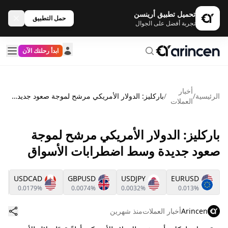
تحميل تطبيق أرينسن
حمل التطبيق
تجربة أفضل على الجوال
ابدأ رحلتك الآن
أخبار
الرئيسية
/
/
باركليز: الدولار الأمريكي مرشح لموجة صعود جديدة وسط اضطرابات الأسواق
العملات
باركليز: الدولار الأمريكي مرشح لموجة
صعود جديدة وسط اضطرابات الأسواق
USDCAD
GBPUSD
USDJPY
EURUSD
0.0179%
0.0074%
0.0032%
0.013%
Arincen
أخبار العملات
منذ شهرين