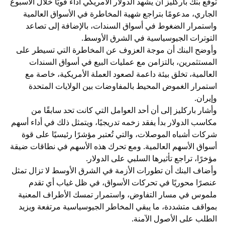
توقع بنك باركليز أن يشهد الدولار الأمريكي أداءً قويًا خلال الأسبوع
الجاري، مدعومًا بتراجع شهية المخاطرة في الأسواق العالمية
واستمرار الضغوط في أسواق السندات، بالإضافة إلى تصاعد
التوترات الجيوسياسية في الشرق الأوسط.
وأوضح البنك أن موجة العزوف عن المخاطرة التي تسيطر على
المستثمرين، بالتزامن مع عمليات البيع في أسواق السندات
العالمية، تخلق بيئة داعمة لصعود العملة الأمريكية، خاصة مع
استمرار الغموض المحيط بالمفاوضات بين الولايات المتحدة
وإيران.
وأشار باركليز إلى أن أحد العوامل التي كانت تحد سابقًا من
مكاسب الدولار بدأ يفقد زخمه تدريجيًا، ويتمثل ذلك في أداء أسهم
شركات أشباه الموصلات، والتي تُعتبر مؤشرًا رئيسيًا على قوة
أسواق الأسهم العالمية. ومع تحرك هذه الأسهم في نطاقات ضيقة
مؤخرًا، تراجع تأثيرها السلبي على الدولار.
وأضاف البنك أن تطورات الأزمة في الشرق الأوسط لا تزال تمثل
عنصرًا محوريًا في تحركات الأسواق، في ظل غياب أي تقدم
ملموس في مسار التفاوض، واستمرار تمسك الأطراف المعنية
بمواقف متشددة، ما يبقي المخاطر الجيوسياسية مرتفعة ويزيد
الطلب على الأصول الآمنة.