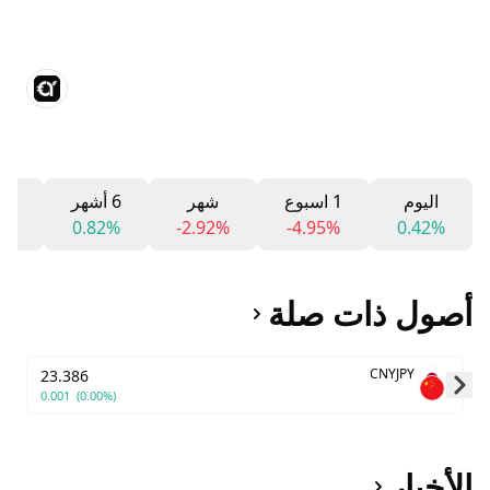
اليوم
1 اسبوع
شهر
6 أشهر
12 شه
7%
0.82%
-2.92%
-4.95%
0.42%
أصول ذات صلة
CNYJPY
23.386
0.001
(0.00%)
Skip to next slide page
الأخبار