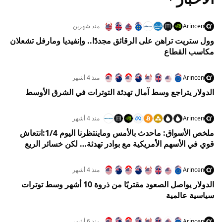
Arincen
منذ شهرين
وول ستريت تراهن على الرقائق مجددًا.. وإنفيديا ومارفل تشعلان
مكاسب القطاع
Arincen
منذ 4 أشهر
الدولار يتراجع وسط آمال تهدئة التوترات في الشرق الأوسط
Arincen
منذ 4 أشهر
ملخص الأسواق: ماحدث بالأمس وماينتظرنا اليوم 1/4:انتعاش
قوي في الأسهم الأمريكية مع بوادر تهدئة… لكن خسائر الربع
الأول تفرض واقعًا صعبًا
Arincen
منذ 4 أشهر
الدولار يواصل الصعود مقتربًا من ذروة 10 أشهر وسط توترات
سياسية عالمية
Arincen
منذ 6 أشهر