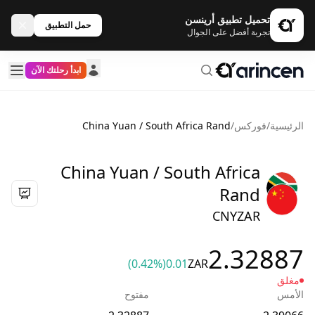
تحميل تطبيق أرينسن
حمل التطبيق
تجربة أفضل على الجوال
ابدأ رحلتك الآن
الرئيسية
/
فوركس
/
China Yuan / South Africa Rand
China Yuan / South Africa
Rand
CNYZAR
2.32887
(0.42%)
0.01
ZAR
مغلق
الأمس
مفتوح