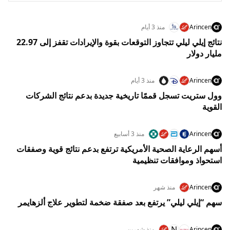
Arincen
منذ 3 أيام
نتائج إيلي ليلي تتجاوز التوقعات بقوة والإيرادات تقفز إلى 22.97
مليار دولار
Arincen
منذ 3 أيام
وول ستريت تسجل قممًا تاريخية جديدة بدعم نتائج الشركات
القوية
Arincen
منذ 3 أسابيع
أسهم الرعاية الصحية الأمريكية ترتفع بدعم نتائج قوية وصفقات
استحواذ وموافقات تنظيمية
Arincen
منذ شهر
سهم “إيلي ليلي” يرتفع بعد صفقة ضخمة لتطوير علاج ألزهايمر
N
Arincen
منذ شهرين