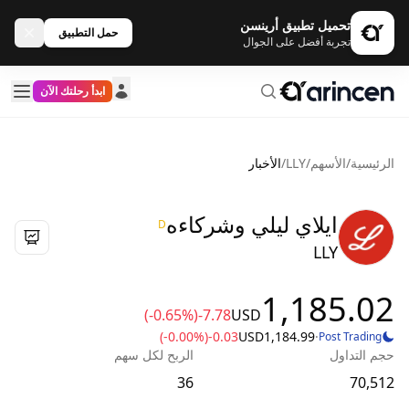
تحميل تطبيق أرينسن
حمل التطبيق
تجربة أفضل على الجوال
ابدأ رحلتك الآن
الرئيسية
/
الأسهم
/
LLY
/
الأخبار
ايلاي ليلي وشركاءه
D
LLY
1,185.02
(-0.65%)
-7.78
USD
(-0.00%)
-0.03
USD
1,184.99
·
Post Trading
حجم التداول
الربح لكل سهم
36
70,512