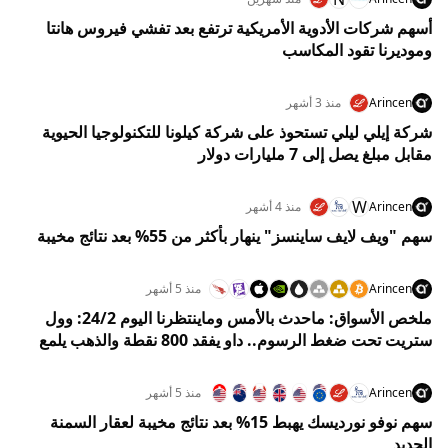
أسهم شركات الأدوية الأمريكية ترتفع بعد تفشي فيروس هانتا
وموديرنا تقود المكاسب
Arincen
منذ 3 أشهر
شركة إيلي ليلي تستحوذ على شركة كيلونا للتكنولوجيا الحيوية
مقابل مبلغ يصل إلى 7 مليارات دولار
W
Arincen
منذ 4 أشهر
سهم "ويف لايف ساينسز" ينهار بأكثر من 55% بعد نتائج مخيبة
Arincen
منذ 5 أشهر
ملخص الأسواق: ماحدث بالأمس وماينتظرنا اليوم 24/2: وول
ستريت تحت ضغط الرسوم.. داو يفقد 800 نقطة والذهب يلمع
وسط عاصفة تجارية جديدة
Arincen
منذ 5 أشهر
سهم نوفو نورديسك يهبط 15% بعد نتائج مخيبة لعقار السمنة
الجديد