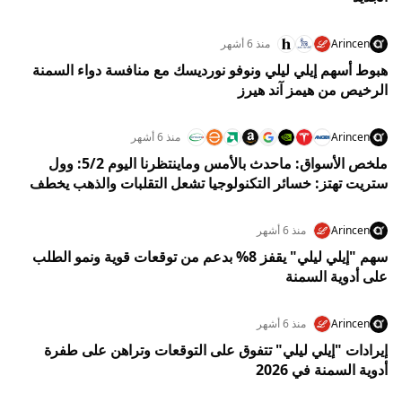
Arincen
منذ 6 أشهر
هبوط أسهم إيلي ليلي ونوفو نورديسك مع منافسة دواء السمنة
الرخيص من هيمز آند هيرز
Arincen
منذ 6 أشهر
ملخص الأسواق: ماحدث بالأمس وماينتظرنا اليوم 5/2: وول
ستريت تهتز: خسائر التكنولوجيا تشعل التقلبات والذهب يخطف
الأضواء وسط ترقب جلسة حاسمة اليوم
Arincen
منذ 6 أشهر
سهم "إيلي ليلي" يقفز 8% بدعم من توقعات قوية ونمو الطلب
على أدوية السمنة
Arincen
منذ 6 أشهر
إيرادات "إيلي ليلي" تتفوق على التوقعات وتراهن على طفرة
أدوية السمنة في 2026