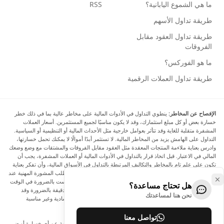
ما هي الشموع اليابانية؟
RSS
طريقة تداول الأسهم
طريقة تداول العقود مقابل
الفروقات
ما هو الفوركس؟
طريقة تداول العملات الرقمية
الإفصاح عن المخاطر:
ينطوي التداول في الأدوات المالية على مخاطر عالية بما في ذلك خطر
خسارة بعض أو كل مبلغ استثمارك، وقد لا يكون مناسبًا لجميع المستثمرين. أسعار العملات
المشفرة متقلبة للغاية وقد تتأثر بعوامل خارجية مثل الأحداث المالية أو التنظيمية أو السياسية.
التداول على الهامش يزيد من المخاطر المالية. لا تستثمر أبدًا أموالًا لا يمكنك تحمل خسارتها،
وادرس بعناية ملاءمة المنتجات المعقدة مثل العقود مقابل الفروقات والمشتقات مع وضع وضعك
المالي في الاعتبار. قبل اتخاذ قرار بالتداول في الأدوات المالية أو العملات المشفرة، يجب أن
تكون على علم تام بالمخاطر والتكاليف المرتبطة بالتداول في الأسواق المالية، وأن تفكر بعناية
في أهدافك الاستثمارية ومستوى خبرتك ورغبتك في المخاطرة، وأن تطلب المشورة المهنية عند
الحاجة. تود Arincen أن تذكرك بأن البيانات الواردة في هذا الموقع ليست بالضرورة في الوقت
هل تحتاج مساعدة؟
الفعلي وليست دقيقة. البيانات والأسعار الموجودة على الموقع ليست دقيقة بالضرورة وقد
نحن هنا لمساعدتك
تختلف عن السعر الفعلي في أي سوق معينة، مما يعني أن الأسعار إرشادية وغير مناسبة
لأغراض التداول.
تواصل معنا
لن يتحمل Arincen وأي مزود للبيانات الواردة في هذا الموقع المسؤولية عن أي خسارة أو ضرر