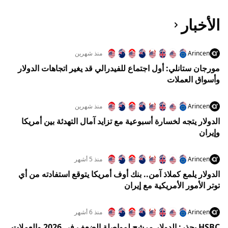
الأخبار
Arincen
منذ شهرين
مورجان ستانلي: أول اجتماع للفيدرالي قد يغير اتجاهات الدولار
وأسواق العملات
Arincen
منذ شهرين
الدولار يتجه لخسارة أسبوعية مع تزايد آمال التهدئة بين أمريكا
وإيران
Arincen
منذ 5 أشهر
الدولار يلمع كملاذ آمن.. بنك أوف أمريكا يتوقع استفادته من أي
توتر الأمور الأمريكية مع إيران
Arincen
منذ 6 أشهر
HSBC يحذر: الدولار مرشح لمواصلة الضعف في 2026 والعملات