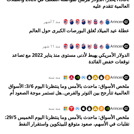
العالمية تتقدم عليه
Arincen
منذ 7 أشهر
عطلة عيد الميلاد تُغلق البورصات الكبرى حول العالم
Arincen
منذ 11 شهر
الدولار الأمريكي يهبط لأدنى مستوى منذ يناير 2022 مع تصاعد
توقعات خفض الفائدة
Arincen
منذ سنة
ملخص الأسواق: ماحدث بالأمس وما ينتظرنا اليوم 3/6: الأسواق
العالمية تتأرجح بين التوتر والفرص..هل تستمر موجة الصعود أم
تبدأ التصحيحات؟
Arincen
منذ سنة
ملخص الأسواق: ماحدث بالأمس وما ينتظرنا اليوم الخميس 29/5:
تقلبات في الأسهم، صعود متوقع للبيتكوين واستقرار النفط
والذهب