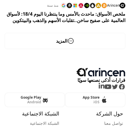
Arincen
منذ سنة
ملخص الأسواق: ماحدث بالأمس وما ينتظرنا اليوم 18/4: لأسواق
العالمية على صفيح ساخن..تقلبات الأسهم والذهب والبيتكوين
ترسم ملامح أسبوع مضطرب
المزيد
قرارات أذكى نصنعها سويًا
LinkedIn
Youtube
Twitter
Facebook
Google Play
App Store
Android
iOS
حول الشركة
الشبكة الاجتماعية
تواصل معنا
الشبكة الاجتماعية