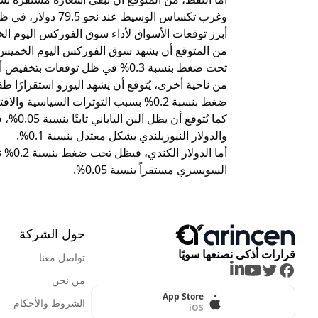
وغرب تكساس الوسيط عند نحو 79.5 دولار، في ظل توازن العرض والطلب وترقب قرارات أوبك+.
أبرز توقعات الأسواق لأداء سوق الفوركس اليوم ا
من المتوقع أن يشهد سوق الفوركس اليوم الخميس ت
تحت ضغط بنسبة 0.3% في ظل توقعات بتخفيض أسعار الفائدة من قبل الاحتياطي الفيدرالي.
ضغط بنسبة 0.2% بسبب التوترات السياسية والاقتصادية.
كما يُتو
والدولار النيوزيلندي بشكل معتدل بنسبة 0.1%.
أما ال
السويسري مستقراً بنسبة 0.05%.
حول الشركة
قرارات أذكى نصنعها سويًا
تواصل معنا
LinkedIn
Youtube
Twitter
Facebook
من نحن
App Store
الشروط والأحكام
iOS