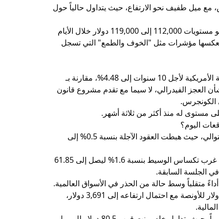
 مع ميل طفيف نحو الارتفاع، حيث يتداول حالياً حول
وتشير التوقعات الفنية إلى إمكانية صعود السعر نحو مستويات 112,000 إلى 119,000 دولار خلال الأيام
 تعكسها مؤشرات مثل "الخوف والطمع" التي تسجل
في سوق السندات، ارتفع العائد على سندات الخزانة الأمريكية لأجل 10 سنوات إلى 4.48%، مقارنة بـ
بشأن العجز الفيدرالي، لا سيما مع تقدم مشروع قانون
 الكونجرس.
قعات اليوم؟
أما الذهب فقد تراجعت أسعاره لليوم الثاني على التوالي، حيث هبطت العقود الآجلة بنسبة 0.5% إلى
في المقابل، انتعشت أسعار النفط، حيث ارتفع خام غرب تكساس الوسيط بنسبة 1.6% ليصل إلى 61.85
 في الجلسة السابقة.
ءً متقلباً وسط حالة من الحذر في الأسواق العالمية.
يُتوقع استقرار أسعار الذهب قرب مستوى 3,400 دولار للأونصة مع احتمال ارتفاعه إلى 3,691 دولار،
مالية.
أما النفط، من المتوقع أن تبقى أسعاره مستقرة نسبياً، حيث يتداول خام برنت قرب 80.5 دولار للبرميل،