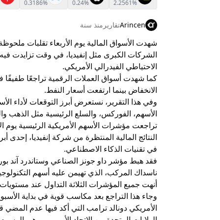
0.3186%
0.24%
2.2561%
Arincen
تقارير
منذ سنة
شهدت الأسواق المالية يوم الأربعاء تقلبات ملحوظ
الشركات الكبرى مثل إنفيديا، في وقت تزايدت فيه 
الاحتياطي الفيدرالي الأمريكي.
كما شهدت أسواق العملات الرقمية تراجعًا طفيفًا
الانخفاض بينما ارتفعت أسعار النفط.
وفي هذا التقرير، نستعرض أبرز التوقعات لأداء الأس
الأسهم، الفوركس، والسلع الرئيسية مثل الذهب وال
تراجعت مؤشرات الأسهم الأمريكية الرئيسية يوم ا
النتائج المالية المنتظرة من شركة إنفيديا، إحدى 
في تقنيات الذكاء الاصطناعي.
ناسداك المركب، الذي تهيمن عليه أسهم التكنولوجيا، ترا
أنهت جميع المؤشرات الثلاثة التداول عند مستويات 
وجاء هذا التراجع بعد مكاسب قوية في بداية الأس
الولايات المتحدة من الاتحاد الأوروبي، وهي الرسوم