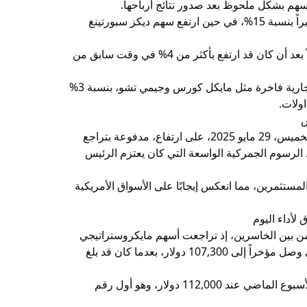
هم بشكل ملحوظ بعد صدور نتائج أرباحها.
سجل سهم شركة أبيركرومبي آند فيتش ارتفاعاً كبيراً بنسبة 15%، في حين ارتفع سهم ديكز سبورتينغ
وعلى الجانب الآخر، تراجع سهم شركة ميسيز قليلاً بعد أن كان قد ارتفع بأكثر من 4% في وقت سابق من
كما ارتفع سهم كابري هولدينغز، المالكة لعلامات تجارية فاخرة مثل مايكل كورس وجيمي تشو، بنسبة 3%
س
من المتوقع أن تفتح أسواق الأسهم العالمية اليوم الخميس، 29 مايو 2025، على ارتفاع، مدفوعة بتراجع
الرسوم الجمركية الواسعة التي كان يعتزم الرئيس
ستثمرين، مما انعكس إيجابًا على الأسواق الأمريكية
 لأداء اليوم
ن بين الخاسرين، إذ تراجعت أسهم مايكروستراتيجي
وكوين بيس، تزامناً مع انخفاض سعر البيتكوين الذي وصل مؤخراً إلى 107,300 دولار، بعدما كان قد بلغ
وكانت البيتكوين قد سجلت مستوى قياسياً جديداً الأسبوع الماضي عند 112,000 دولار، وهو أول رقم