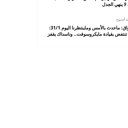
 لا ينهي الجدل
ذ أسبوع
ملخص الأسواق: ماحدث بالأمس وماينتظرنا اليوم 31/1:
نتفض بقيادة مايكروسوفت.. وناسداك يقفز