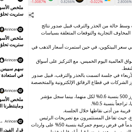
1.9324%
-1.0087%
0.8266%
-0.022%
2.8006%
ستريت تحلق إ
وهبوط النفط
ة وسط حالة من الحذر والترقب قبيل صدور نتائج
Arincen
المخاوف التجارية والتوقعات المتعلقة بسياسات
 في سعر البيتكوين، في حين استمرت أسعار الذهب في
دولار والنفط ي
Arincen
واق العالمية اليوم الخميس، مع التركيز على أسواق
نفط.
سهم سبيس إكس
لأربعاء في جلسة اتسمت بالحذر والترقب، قبيل صدور
في استعادة 
أبرز الشركات في قطاع الرقائق الإلكترونية والمتخصصة
Arincen
فقد هبط مؤشر داو جونز الصناعي وستاندرد آند بورز 500 بنسبة 0.6% لكل منهما، بينما سجل مؤشر
ملخص الأسوا
جعاً بنسبة 0.5%.
قريبة من أدنى نقاطها خلال الجلسة.
مكاسب.. وال
بوع، حيث تفاعل المستثمرون مع تصريحات الرئيس
Arincen
منذ 5
الأمريكي دونالد ترامب التي أكد فيها عدم المضي قدماً في فرض رسوم جمركية بنسبة 50% على واردات
قرار الفيدرا
 التي سبق وهدد بفرضها قبل أيام قليلة فقط.