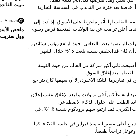
تثبيت الفائدة
 خاصة بعد فترة من التذبذب في السياسة التجارية
Arincen
من
مة بالتقلب لها تأثير ملحوظ على الأسواق، إذ أدت إلى
عندما أعلن ترامب عن نية الولايات المتحدة فرض رسوم
وول ستريت ت
2.8% وسط ترقب نتائج التكنولوجيا
ات الرئيسية بعض التعافي، حيث ارتفع مؤشر ستاندرد
آند بورز 500 بنسبة 0.7% منذ بداية العام 2025، بعد أن كان قد انخفض بنسبة بلغت 15% خلال الشهر
ي أصبحت ثاني أكبر شركة في العالم من حيث القيمة
الفصلية بعد إغلاق السوق.
 تقاريرها الثلاثة الأخيرة، إلا أن سهمها كان يتراجع
يديا منخفضاً بنسبة 0.5%، لكنه شهد ارتفاعاً كبيراً في تداولات ما بعد الإغلاق عقب إعلان
ادة الطلب على حلول الذكاء الاصطناعي.
في بقية قطاع التكنولوجيا، تباين أداء أسهم الشركات الكبرى. فقد ارتفع سهم برودكوم بنسبة 1.6%، في
بنسبة 1.7% بعد أن كان قد بلغ أعلى مستوياته منذ فبراير في جلسة الثلاثاء. كما
ل تراجعاً طفيفاً.