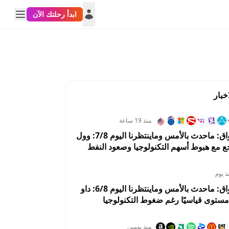
ابدأ رحلتك الآن
خبار
منذ 19 ساعة
ملخص الأسواق: ماحدث بالأمس وماينتظرنا اليوم 7/8: وول
ع مع هبوط أسهم التكنولوجيا وصعود النفط
لوظائف
ذ يوم
ملخص الأسواق: ماحدث بالأمس وماينتظرنا اليوم 6/8: داو
ستوى قياسيًا رغم ضغوط التكنولوجيا
ار النفط
D
BTCUSD
CPRI
M
DKNG
C
M
منذ يومين