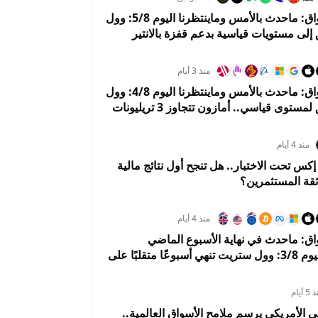
%
-0.0854%
2.1021%
0.9944%
7.9066%
ملخص الأسواق: ماحدث بالأمس وماينتظرنا اليوم 5/8: وول
لى مستويات قياسية بدعم قفزة بالانتير
منذ 3 أيام
ملخص الأسواق: ماحدث بالأمس وماينتظرنا اليوم 4/8: وول
ستريت تحلق لمستوى قياسي.. أمازون تتجاوز 3 تريليونات
هوي 5%
منذ 4 أيام
 تحت الاختبار.. هل تنجح أول نتائج مالية
ثقة المستثمرين؟
منذ 4 أيام
ق: ماحدث في نهاية الأسبوع الماضي
وماينتظرنا اليوم 3/8: وول ستريت تنهي أسبوعًا متقلبًا على
أسواق تستعد لبداية إيجابية في أغسطس
 أيام
لي الأمريكي يرسم ملامح الأسواق العالمية..