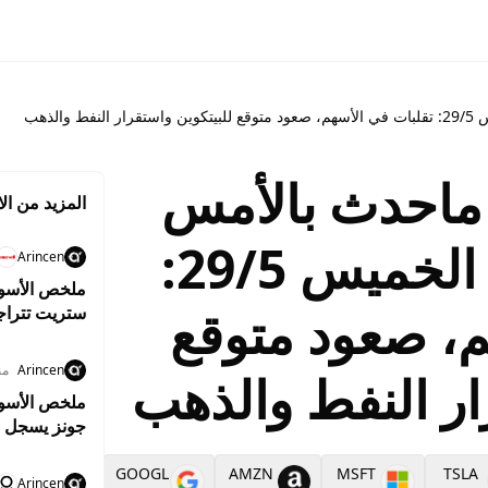
لذهب
ماحدث بالأمس
المزيد من الا
وما ينتظرنا اليوم الخميس 29/5:
Arincen
م، صعود متوقع
ستريت تتراج
قبل تقرير ا
Arincen
من
ار النفط والذهب
جونز يسجل م
واستقرار أسع
ANF
GOOGL
AMZN
MSFT
TSLA
A
Arincen