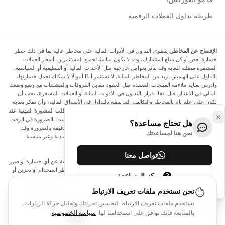
طريقة تداول العملات الرقمية
الإفصاح عن المخاطر:
ينطوي التداول في الأدوات المالية على مخاطر عالية بما في ذلك خطر
خسارة بعض أو كل مبلغ استثمارك، وقد لا يكون مناسبًا لجميع المستثمرين. أسعار العملات
المشفرة متقلبة للغاية وقد تتأثر بعوامل خارجية مثل الأحداث المالية أو التنظيمية أو السياسية.
التداول على الهامش يزيد من المخاطر المالية. لا تستثمر أبدًا أموالًا لا يمكنك تحمل خسارتها،
وادرس بعناية ملاءمة المنتجات المعقدة مثل العقود مقابل الفروقات والمشتقات مع وضع وضعك
المالي في الاعتبار. قبل اتخاذ قرار بالتداول في الأدوات المالية أو العملات المشفرة، يجب أن
تكون على علم تام بالمخاطر والتكاليف المرتبطة بالتداول في الأسواق المالية، وأن تفكر بعناية
في أهدافك الاستثمارية ومستوى خبرتك ورغبتك في المخاطرة، وأن تطلب المشورة المهنية عند
الحاجة. تود Arincen أن تذكرك بأن البيانات الواردة في هذا الموقع ليست بالضرورة في الوقت
هل تحتاج مساعدة؟
الفعلي وليست دقيقة. البيانات والأسعار الموجودة على الموقع ليست دقيقة بالضرورة وقد
نحن هنا لمساعدتك
تختلف عن السعر الفعلي في أي سوق معينة، مما يعني أن الأسعار إرشادية وغير مناسبة
لأغراض التداول.
تواصل معنا
لن يتحمل Arincen وأي مزود للبيانات الواردة في هذا الموقع المسؤولية عن أي خسارة أو ضرر
نتيجة لتداولك، أو اعتمادك على المعلومات الواردة في هذا الموقع. يحظر استخدام أو تخزين أو
مركز المساعدة
إعادة إنتاج أو عرض أو تعديل أو نقل أو توزيع البيانات الموجودة في هذا الموقع دون الحصول
على إذن كتابي صريح مسبق من Arincen و/أو مزود البيانات. جميع حقوق الملكية الفكرية
نحن نستخدم ملفات تعريف الارتباط
محفوظة من قبل مقدمي الخدمة و/أو البورصة التي تقدم البيانات الواردة في هذا الموقع. قد
نستخدم ملفات تعريف الارتباط لتحسين تجربتك وتحليل حركة الزيارات.
يتم تعويض Arincen من قبل المعلنين الذين يظهرون على الموقع، بناءً على تفاعلك مع
الإعلانات أو المعلنين.
بالمتابعة فإنك توافق على استخدامنا لها.
سياسة الخصوصية