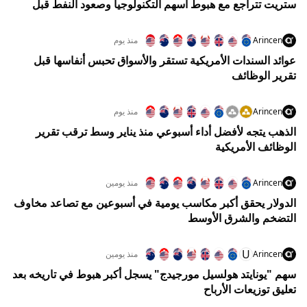
ستريت تتراجع مع هبوط أسهم التكنولوجيا وصعود النفط قبل
تقرير الوظائف
Arincen
منذ يوم
عوائد السندات الأمريكية تستقر والأسواق تحبس أنفاسها قبل
تقرير الوظائف
Arincen
منذ يوم
الذهب يتجه لأفضل أداء أسبوعي منذ يناير وسط ترقب تقرير
الوظائف الأمريكية
Arincen
منذ يومين
الدولار يحقق أكبر مكاسب يومية في أسبوعين مع تصاعد مخاوف
التضخم والشرق الأوسط
U
Arincen
منذ يومين
سهم "يونايتد هولسيل مورجيدج" يسجل أكبر هبوط في تاريخه بعد
تعليق توزيعات الأرباح