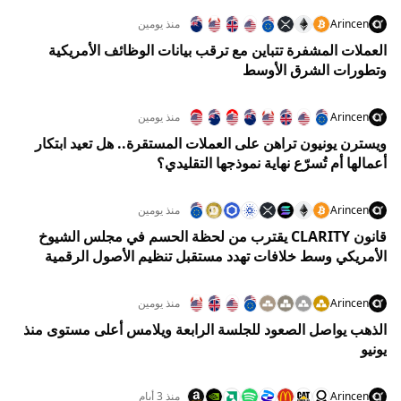
Arincen
منذ يومين
العملات المشفرة تتباين مع ترقب بيانات الوظائف الأمريكية
وتطورات الشرق الأوسط
Arincen
منذ يومين
ويسترن يونيون تراهن على العملات المستقرة.. هل تعيد ابتكار
أعمالها أم تُسرّع نهاية نموذجها التقليدي؟
Arincen
منذ يومين
قانون CLARITY يقترب من لحظة الحسم في مجلس الشيوخ
الأمريكي وسط خلافات تهدد مستقبل تنظيم الأصول الرقمية
Arincen
منذ يومين
الذهب يواصل الصعود للجلسة الرابعة ويلامس أعلى مستوى منذ
يونيو
Arincen
منذ 3 أيام