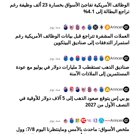
الوظائف الأمريكية تفاجئ الأسواق بخسارة 23 ألف وظيفة رغم
تراجع البطالة إلى 4.1%
Arincen
منذ يوم
العملات المشفرة تتراجع قبل بيانات الوظائف الأمريكية رغم
استمرار التدفقات إلى صناديق البيتكوين
Arincen
منذ يوم
صناديق الذهب تستقطب 3 مليارات دولار في يوليو مع عودة
المستثمرين إلى الملاذات الآمنة
Arincen
منذ يوم
يو بي إس يتوقع صعود الذهب إلى 5 آلاف دولار للأوقية في
النصف الأول من 2027
Arincen
منذ يوم
ملخص الأسواق: ماحدث بالأمس وماينتظرنا اليوم 7/8: وول