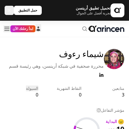
تحميل تطبيق أرينسن
حمل التطبيق
تجربة أفضل على الجوال
ابدأ رحلتك الآن
شيماء رءوف
محررة صحفية في شبكة أرينسن، وهي رئيسة قسم
التحرير لقسم اللغة العربية. قبل انضمامها إلى شبكة
أرينسن في بداية عام 2022، كانت تعمل في العديد من
المواقع الاقتصادية الكبرى وعلى رأسها Investing،
متابعين
النقاط الشهرية
السيولة
بالإضافة إلى مساهمتها بأكثر من +1000 مقال عن ا
0
0
3
مؤشر التفاعل
😐
البداية
10