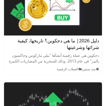
دليل 2026| ما هي دجكوين؟ تاريخها، كيفية
شرائها وشرعيتها
دجكوين هي عملة رقمية أنشأها "بيلي ماركوس وجاكسون
بالمر" في عام 2013، وذلك للسخرية من المضاربات الكبيرة
في سوق العملات الرقمية في ذلك الوقت. فكيف يمكنك
منذ سنتين
العملات الرقمية
تداولها؟