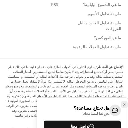
ما هي الشموع اليابانية؟
RSS
طريقة تداول الأسهم
طريقة تداول العقود مقابل
الفروقات
ما هو الفوركس؟
طريقة تداول العملات الرقمية
الإفصاح عن المخاطر:
ينطوي التداول في الأدوات المالية على مخاطر عالية بما في ذلك خطر
خسارة بعض أو كل مبلغ استثمارك، وقد لا يكون مناسبًا لجميع المستثمرين. أسعار العملات
المشفرة متقلبة للغاية وقد تتأثر بعوامل خارجية مثل الأحداث المالية أو التنظيمية أو السياسية.
التداول على الهامش يزيد من المخاطر المالية. لا تستثمر أبدًا أموالًا لا يمكنك تحمل خسارتها،
وادرس بعناية ملاءمة المنتجات المعقدة مثل العقود مقابل الفروقات والمشتقات مع وضع وضعك
المالي في الاعتبار. قبل اتخاذ قرار بالتداول في الأدوات المالية أو العملات المشفرة، يجب أن
تكون على علم تام بالمخاطر والتكاليف المرتبطة بالتداول في الأسواق المالية، وأن تفكر بعناية
في أهدافك الاستثمارية ومستوى خبرتك ورغبتك في المخاطرة، وأن تطلب المشورة المهنية عند
الحاجة. تود Arincen أن تذكرك بأن البيانات الواردة في هذا الموقع ليست بالضرورة في الوقت
هل تحتاج مساعدة؟
الفعلي وليست دقيقة. البيانات والأسعار الموجودة على الموقع ليست دقيقة بالضرورة وقد
نحن هنا لمساعدتك
تختلف عن السعر الفعلي في أي سوق معينة، مما يعني أن الأسعار إرشادية وغير مناسبة
لأغراض التداول.
تواصل معنا