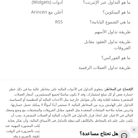
ما هو التداول عبر الإنترنت؟
أدوات (Widgets)
ما هو البيتكوين؟
أعلن مع Arincen
ما هي الشموع اليابانية؟
RSS
طريقة تداول الأسهم
طريقة تداول العقود مقابل
الفروقات
ما هو الفوركس؟
طريقة تداول العملات الرقمية
الإفصاح عن المخاطر:
ينطوي التداول في الأدوات المالية على مخاطر عالية بما في ذلك خطر
خسارة بعض أو كل مبلغ استثمارك، وقد لا يكون مناسبًا لجميع المستثمرين. أسعار العملات
المشفرة متقلبة للغاية وقد تتأثر بعوامل خارجية مثل الأحداث المالية أو التنظيمية أو السياسية.
التداول على الهامش يزيد من المخاطر المالية. لا تستثمر أبدًا أموالًا لا يمكنك تحمل خسارتها،
وادرس بعناية ملاءمة المنتجات المعقدة مثل العقود مقابل الفروقات والمشتقات مع وضع وضعك
المالي في الاعتبار. قبل اتخاذ قرار بالتداول في الأدوات المالية أو العملات المشفرة، يجب أن
تكون على علم تام بالمخاطر والتكاليف المرتبطة بالتداول في الأسواق المالية، وأن تفكر بعناية
في أهدافك الاستثمارية ومستوى خبرتك ورغبتك في المخاطرة، وأن تطلب المشورة المهنية عند
الحاجة. تود Arincen أن تذكرك بأن البيانات الواردة في هذا الموقع ليست بالضرورة في الوقت
هل تحتاج مساعدة؟
الفعلي وليست دقيقة. البيانات والأسعار الموجودة على الموقع ليست دقيقة بالضرورة وقد