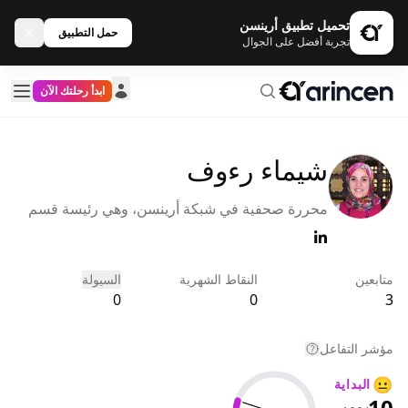
تحميل تطبيق أرينسن
حمل التطبيق
تجربة أفضل على الجوال
ابدأ رحلتك الآن
شيماء رءوف
محررة صحفية في شبكة أرينسن، وهي رئيسة قسم
التحرير لقسم اللغة العربية. قبل انضمامها إلى شبكة
أرينسن في بداية عام 2022، كانت تعمل في العديد من
المواقع الاقتصادية الكبرى وعلى رأسها Investing،
متابعين
النقاط الشهرية
السيولة
بالإضافة إلى مساهمتها بأكثر من +1000 مقال عن ا
0
0
3
مؤشر التفاعل
😐
البداية
10