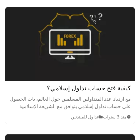
كيفية فتح حساب تداول إسلامي؟
مع ازدياد عدد المتداولين المسلمين حول العالم، بات الحصول
على حساب تداول إسلامي يتوافق مع الشريعة الإسلامية
ضرورة ملحة. تعرف على كيفية فتح الحساب لتداول
منذ 3 سنوات
تداول للمبتدئين
العملات، العملات الرقمية والأسهم، وكيف سيكون ملائم
لعقيدتك.