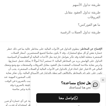
طريقة تداول الأسهم
طريقة تداول العقود مقابل
الفروقات
ما هو الفوركس؟
طريقة تداول العملات الرقمية
الإفصاح عن المخاطر:
ينطوي التداول في الأدوات المالية على مخاطر عالية بما في ذلك خطر
خسارة بعض أو كل مبلغ استثمارك، وقد لا يكون مناسبًا لجميع المستثمرين. أسعار العملات
المشفرة متقلبة للغاية وقد تتأثر بعوامل خارجية مثل الأحداث المالية أو التنظيمية أو السياسية.
التداول على الهامش يزيد من المخاطر المالية. لا تستثمر أبدًا أموالًا لا يمكنك تحمل خسارتها،
وادرس بعناية ملاءمة المنتجات المعقدة مثل العقود مقابل الفروقات والمشتقات مع وضع وضعك
المالي في الاعتبار. قبل اتخاذ قرار بالتداول في الأدوات المالية أو العملات المشفرة، يجب أن
تكون على علم تام بالمخاطر والتكاليف المرتبطة بالتداول في الأسواق المالية، وأن تفكر بعناية
في أهدافك الاستثمارية ومستوى خبرتك ورغبتك في المخاطرة، وأن تطلب المشورة المهنية عند
الحاجة. تود Arincen أن تذكرك بأن البيانات الواردة في هذا الموقع ليست بالضرورة في الوقت
هل تحتاج مساعدة؟
الفعلي وليست دقيقة. البيانات والأسعار الموجودة على الموقع ليست دقيقة بالضرورة وقد
نحن هنا لمساعدتك
تختلف عن السعر الفعلي في أي سوق معينة، مما يعني أن الأسعار إرشادية وغير مناسبة
لأغراض التداول.
تواصل معنا
لن يتحمل Arincen وأي مزود للبيانات الواردة في هذا الموقع المسؤولية عن أي خسارة أو ضرر
نتيجة لتداولك، أو اعتمادك على المعلومات الواردة في هذا الموقع. يحظر استخدام أو تخزين أو