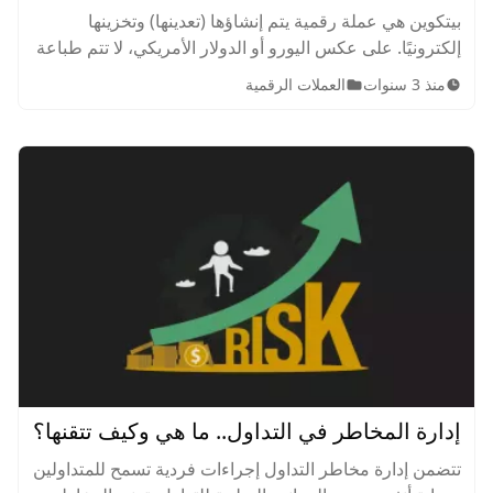
بيتكوين هي عملة رقمية يتم إنشاؤها (تعدينها) وتخزينها
إلكترونيًا. على عكس اليورو أو الدولار الأمريكي، لا تتم طباعة
عملات البيتكوين أو إنتاجها فعليًا بواسطة البنوك المركزية،
منذ 3 سنوات
العملات الرقمية
ولكن يتم حسابها بشكل لامركزي
إدارة المخاطر في التداول.. ما هي وكيف تتقنها؟
تتضمن إدارة مخاطر التداول إجراءات فردية تسمح للمتداولين