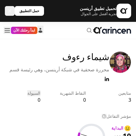
تحميل تطبيق أرينسن
حمل التطبيق
تجربة أفضل على الجوال
ابدأ رحلتك الآن
شيماء رءوف
محررة صحفية في شبكة أرينسن، وهي رئيسة قسم
التحرير لقسم اللغة العربية. قبل انضمامها إلى شبكة
أرينسن في بداية عام 2022، كانت تعمل في العديد من
المواقع الاقتصادية الكبرى وعلى رأسها Investing،
متابعين
النقاط الشهرية
السيولة
بالإضافة إلى مساهمتها بأكثر من +1000 مقال عن ا
0
0
3
مؤشر التفاعل
😐
البداية
10