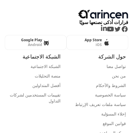
قرارات أذكى نصنعها سويًا
LinkedIn
Youtube
Twitter
Facebook
Google Play
App Store
Android
iOS
حول الشركة
الشبكة الاجتماعية
تواصل معنا
الشبكة الاجتماعية
من نحن
منصة التحليلات
الشروط والأحكام
أفضل المتداولين
سياسة الخصوصية
تقييمات المستخدمين لشركات
التداول
سياسة ملفات تعريف الإرتباط
إخلاء المسؤلية
قوانين الموقع
مركز المساعدة