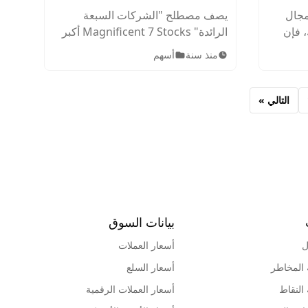
كل ما تحتاج معرفته
مجال
يصف مصطلح "الشركات السبعة
، فإن
الرائدة" Magnificent 7 Stocks أكبر
تعرف على
سبع شركات تركز على التكنولوجيا
منذ سنة
أسهم
ين
والتي قادت عائدات السوق في
ل.
السنوات الأخيرة. تعرف عليها.
التالي »
بيانات السوق
ل
أسعار العملات
 المخاطر
أسعار السلع
 النقاط
أسعار العملات الرقمية