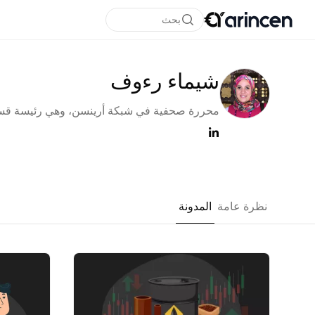
بحث
شيماء رءوف
محررة صحفية في شبكة أرينسن، وهي رئيسة قسم
لقسم اللغة العربية. قبل انضمامها إلى شبكة أري
بداية عام 2022، كانت تعمل في العديد من المواق
الاقتصادية الكبرى وعلى رأس
مساهمتها بأكثر من +1000 مقال عن ا
نظرة عامة
المدونة