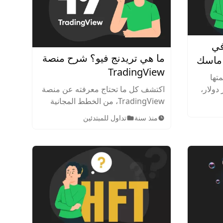
ولار في
ما هي تريدنج فيو؟ شرح منصة
ن ماسك
TradingView
عام
(DOGE) بقيمتها
ن ثروتك
اوز 15.5 مليار دولار،
اكتشف كل ما تحتاج معرفته عن منصة
لات
TradingView، من الخطط المجانية
 كنت قد
إلى الباقات المدفوعة، وكيفية
منذ سنة
تداول للمبتدئين
استخدامها، والميزات المتوفرة،
وخيارات التداول، وأهم الأسئلة الشائعة
للمبتدئين والمحترفين.