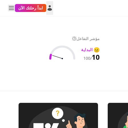
ابدأ رحلتك الآن
مؤشر التفاعل
😐
البداية
10
/100