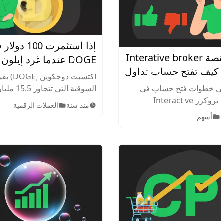
إذا استثمرت 100 د
شرح منصة Interative broker
DOGE عندما غرد إيلو
IB .. كيف تفتح حساب تداول
عنها لأول مرة<p>في 
اكتسبت دوجكوين 
في إنتراكتيف بروكرز؟
2026؟ كم</p>ستكو
السوقية التي تتج
ى خطوات فتح حساب في
اليوم؟
مكانة مرموقة كواحدة من العم
إنتراكتيف بروكرز Interactive
منذ سنة
العملات الرقمية
الرقمية الأكثر شعبية. فماذا لو
Brokers، كيفية تمويله باستخدام
أسهم
استثمرت 100 دولار فيها عام 2019؟
 البنكية بالإضافة إلى شرح
دواتها المتقدمة لتداول
لخيارات، والفوركس.