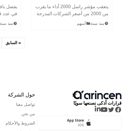
للشركات الصغيرة
يتعقب مؤشر راسل 2000 أداء ما يقرب
يفضل بافي
من 2000 من أصغر الشركات المدرجة
في عدد قل
في البورصة في الولايات المتحدة.
يتم تسعي
منذ سنة
أسهم
منذ سنة
تعرف عليه بشكل شامل واعرف كيف
كيفية اخت
يمكنك الاستثمار في Russell 2000.
يستثمر في
« السابق
حول الشركة
قرارات أذكى نصنعها سويًا
تواصل معنا
LinkedIn
Youtube
Twitter
Facebook
من نحن
App Store
الشروط والأحكام
iOS