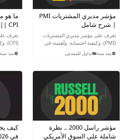
مؤشر مديري المشتريات PMI
ما هو م
| شرح شامل
CPI || شرح شامل
تعرف على مؤشر مديري المشتريات
تعرف على
(PMI)، وكيفية احتسابه، وأهميته في
(CPI)
تحليل الاقتصاد. اكتشف مزاياه وعيوبه،
قياس التغ
منذ سنة
تداول للمبتدئين
منذ سنة
وتأثيره على القرارات المالية
والخدمات
والاستثمارية. اقرأ المزيد الآن!
السياسات 
مؤشر راسل 2000 .. نظرة
كيف يخت
شاملة على السوق الأمريكي
في 2026