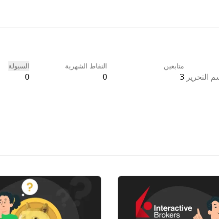
متابعين
النقاط الشهرية
السيولة
 التحرير
3
0
0
نسن في
ع
ها Investing، بالإضافة إلى