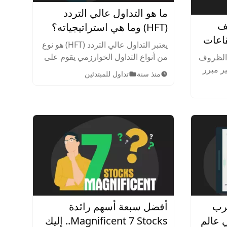
ما هو التداول عالي التردد
يف
(HFT) وما هي استراتيجياته؟
اعات
يعتبر التداول عالي التردد (HFT) هو نوع
من أنواع التداول الخوارزمي يقوم على
ى الظروف
استخدام تقنيات متطورة وأجهزة
ير مبرر
منذ سنة
تداول للمبتدئين
كمبيوتر فائقة السرعة لتنفيذ عدد كبير
من المعاملات في فترة زمنية قصيرة.
اد في
عرب
أفضل سبعة أسهم رائدة
 عالم
Magnificent 7 Stocks.. إليك