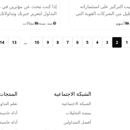
التداول
ت التركيز على استثماراته
إذا كنت تبحث عن مؤثرين في 
يل من الشركات القوية التي
التداول لتعزيز خبرتك وتداولاتك
رها بشكل جيد. تعرف على
قائمة مؤثرينا هي ما تحتاجه. 
أسهم
منذ سنة
مقالات
يار وارن بافيت للأسهم التي
قائمة أشهر المؤثرين العرب الذ
ها.
يمكنك متابعتهم في عالم التداو
14
13
10
9
8
7
6
5
4
3
2
1
...
الشبكة الاجتماعية
المنتجات
الشبكة الاجتماعية
تعلم التداو
منصة التحليلات
أداة حاسبة
أفضل المتداولين
أداة حاسبة