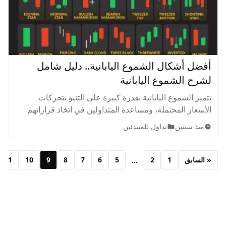
أفضل أشكال الشموع اليابانية.. دليل شامل
لشرح الشموع اليابانية
تتميز الشموع اليابانية بقدرة كبيرة على التنبؤ بتحركات
الأسعار المحتملة، ومساعدة المتداولين في اتخاذ قراراتهم
أثناء التداول بناء على التحليل الفني من خلال رسوم الشموع
منذ سنتين
تداول للمبتدئين
اليابانية. تعرف على أنماط وأشكال الشموع اليابانية.
« السابق
1
2
5
6
7
8
9
10
11
...