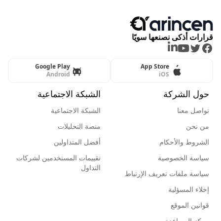
قرارات أذكى نصنعها سويًا
LinkedIn
Youtube
Twitter
Facebook
Google Play
App Store
Android
iOS
حول الشركة
الشبكة الاجتماعية
تواصل معنا
الشبكة الاجتماعية
من نحن
منصة التحليلات
الشروط والأحكام
أفضل المتداولين
سياسة الخصوصية
تقييمات المستخدمين لشركات
التداول
سياسة ملفات تعريف الإرتباط
إخلاء المسؤلية
قوانين الموقع
مركز المساعدة