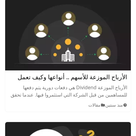
الأرباح الموزعة للأسهم .. أنواعها وكيف تعمل
الأرباح الموزعة Dividend هي دفعات دورية يتم دفعها
للمساهمين من قبل الشركة التي استثمروا فيها. عندما تحقق
الشركة إيرادات كافية لتغطية تكاليف التشغيل الأساسية
منذ سنتين
مقالات
والمشاريع، يمكنها اختيار تقسيم الأموال الفائضة بين
مساهميها.