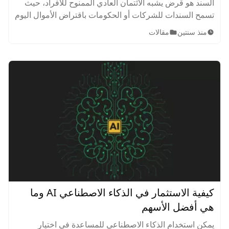
السند هو قرض يشبه الائتمان العادي الممنوح للأفراد، حيث
تسمح السندات للشركات أو الحكومات باقتراض الأموال اليوم
وسدادها في المستقبل، كما يتم توضيح تاريخ الاسترداد وسعر
منذ سنتين
مقالات
الفائدة المتفق عليه بعناية في مستند قانوني.
كيفية الاستثمار في الذكاء الاصطناعي AI وما
هي أفضل الأسهم
يمكن استخدام الذكاء الاصطناعي للمساعدة في اختيار