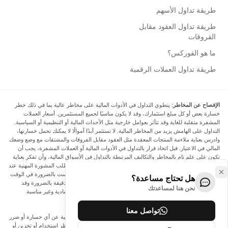
طريقة تداول الأسهم
طريقة تداول العقود مقابل
الفروقات
ما هو الفوركس؟
طريقة تداول العملات الرقمية
الإفصاح عن المخاطر:
ينطوي التداول في الأدوات المالية على مخاطر عالية بما في ذلك خطر
خسارة بعض أو كل مبلغ استثمارك، وقد لا يكون مناسبًا لجميع المستثمرين. أسعار العملات
المشفرة متقلبة للغاية وقد تتأثر بعوامل خارجية مثل الأحداث المالية أو التنظيمية أو السياسية.
التداول على الهامش يزيد من المخاطر المالية. لا تستثمر أبدًا أموالًا لا يمكنك تحمل خسارتها،
وادرس بعناية ملاءمة المنتجات المعقدة مثل العقود مقابل الفروقات والمشتقات مع وضع وضعك
المالي في الاعتبار. قبل اتخاذ قرار بالتداول في الأدوات المالية أو العملات المشفرة، يجب أن
تكون على علم تام بالمخاطر والتكاليف المرتبطة بالتداول في الأسواق المالية، وأن تفكر بعناية
في أهدافك الاستثمارية ومستوى خبرتك ورغبتك في المخاطرة، وأن تطلب المشورة المهنية عند
الحاجة. تود Arincen أن تذكرك بأن البيانات الواردة في هذا الموقع ليست بالضرورة في الوقت
هل تحتاج مساعدة؟
الفعلي وليست دقيقة. البيانات والأسعار الموجودة على الموقع ليست دقيقة بالضرورة وقد
نحن هنا لمساعدتك
تختلف عن السعر الفعلي في أي سوق معينة، مما يعني أن الأسعار إرشادية وغير مناسبة
لأغراض التداول.
تواصل معنا
لن يتحمل Arincen وأي مزود للبيانات الواردة في هذا الموقع المسؤولية عن أي خسارة أو ضرر
نتيجة لتداولك، أو اعتمادك على المعلومات الواردة في هذا الموقع. يحظر استخدام أو تخزين أو