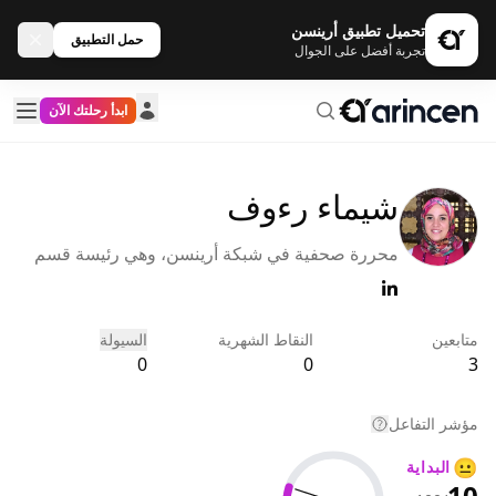
تحميل تطبيق أرينسن
حمل التطبيق
تجربة أفضل على الجوال
ابدأ رحلتك الآن
شيماء رءوف
محررة صحفية في شبكة أرينسن، وهي رئيسة قسم
التحرير لقسم اللغة العربية. قبل انضمامها إلى شبكة
أرينسن في بداية عام 2022، كانت تعمل في العديد من
المواقع الاقتصادية الكبرى وعلى رأسها Investing،
متابعين
النقاط الشهرية
السيولة
بالإضافة إلى مساهمتها بأكثر من +1000 مقال عن ا
0
0
3
مؤشر التفاعل
😐
البداية
10