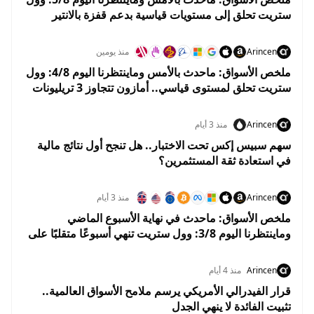
ستريت تحلق إلى مستويات قياسية بدعم قفزة بالانتير
وهبوط النفط
Arincen
منذ يومين
ملخص الأسواق: ماحدث بالأمس وماينتظرنا اليوم 4/8: وول
ستريت تحلق لمستوى قياسي.. أمازون تتجاوز 3 تريليونات
دولار والنفط يهوي 5%
Arincen
منذ 3 أيام
سهم سبيس إكس تحت الاختبار.. هل تنجح أول نتائج مالية
في استعادة ثقة المستثمرين؟
Arincen
منذ 3 أيام
ملخص الأسواق: ماحدث في نهاية الأسبوع الماضي
وماينتظرنا اليوم 3/8: وول ستريت تنهي أسبوعًا متقلبًا على
مكاسب.. والأسواق تستعد لبداية إيجابية في أغسطس
Arincen
منذ 4 أيام
قرار الفيدرالي الأمريكي يرسم ملامح الأسواق العالمية..
تثبيت الفائدة لا ينهي الجدل