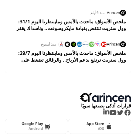
Arincen
منذ 6 أيام
ملخص الأسواق: ماحدث بالأمس وماينتظرنا اليوم 31/1:
وول ستريت تنتفض بقيادة مايكروسوفت.. وناسداك يقفز
2.8% وسط ترقب نتائج التكنولوجيا
Arincen
منذ أسبوع
ملخص الأسواق: ماحدث بالأمس وماينتظرنا اليوم 29/7:
وول ستريت ترتفع بدعم الأرباح.. والرقائق تضغط على
ناسداك قبل قرار الفيدرالي
قرارات أذكى نصنعها سويًا
LinkedIn
Youtube
Twitter
Facebook
Google Play
App Store
Android
iOS