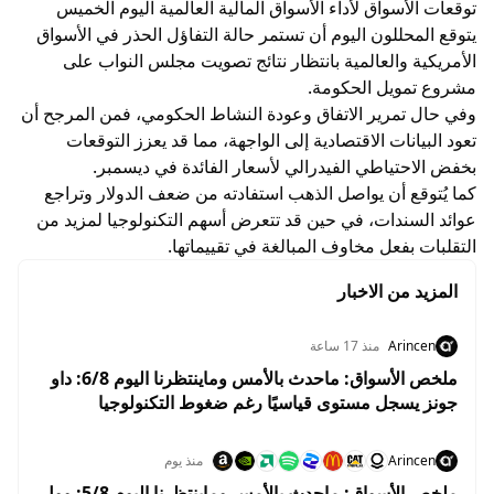
توقعات الأسواق لأداء الأسواق المالية العالمية اليوم الخميس
يتوقع المحللون اليوم أن تستمر حالة التفاؤل الحذر في الأسواق
الأمريكية والعالمية بانتظار نتائج تصويت مجلس النواب على
مشروع تمويل الحكومة.
وفي حال تمرير الاتفاق وعودة النشاط الحكومي، فمن المرجح أن
تعود البيانات الاقتصادية إلى الواجهة، مما قد يعزز التوقعات
بخفض الاحتياطي الفيدرالي لأسعار الفائدة في ديسمبر.
كما يُتوقع أن يواصل الذهب استفادته من ضعف الدولار وتراجع
عوائد السندات، في حين قد تتعرض أسهم التكنولوجيا لمزيد من
التقلبات بفعل مخاوف المبالغة في تقييماتها.
المزيد من الاخبار
Arincen
منذ 17 ساعة
ملخص الأسواق: ماحدث بالأمس وماينتظرنا اليوم 6/8: داو
جونز يسجل مستوى قياسيًا رغم ضغوط التكنولوجيا
واستقرار أسعار النفط
Arincen
منذ يوم
ملخص الأسواق: ماحدث بالأمس وماينتظرنا اليوم 5/8: وول