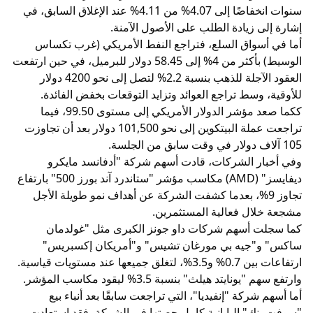
سنوات انخفاضًا إلى 4.07% من 4.11% عند الإغلاق السابق، في
إشارة إلى زيادة الطلب على الأصول الآمنة.
أما في أسواق السلع، فتراجع النفط الأمريكي (غرب تكساس
الوسيط) بأكثر من 4% إلى 58.45 دولار للبرميل، في حين ارتفعت
العقود الآجلة للذهب بنسبة 2.2% لتصل إلى نحو 4200 دولار
للأوقية، وسط تراجع العوائد وتزايد التوقعات بخفض الفائدة.
ككما صعد مؤشر الدولار الأمريكي إلى مستوى 99.50، فيما
تراجعت عملة البيتكوين إلى نحو 101,500 دولار بعد أن تجاوزت
105 آلاف دولار في وقت سابق من الجلسة.
وفي أخبار الشركات، قادت أسهم شركة "أدفانسد مايكرو
ديفايسز" (AMD) مكاسب مؤشر "ستاندرد آند بورز 500" بارتفاع
تجاوز 9%، بعدما كشفت الشركة عن أهداف نمو طويلة الأجل
مشجعة خلال فعالية المستثمرين.
كما سجلت أسهم شركات داو جونز الكبرى مثل "غولدمان
ساكس" و"جيه بي مورغان تشيس" و"أمريكان إكسبريس"
ارتفاعات بين 0.7% و3.5%، لتغلق جميعها عند مستويات قياسية.
وارتفع سهم "يونايتد هيلث" بنسبة 3.5% ليقود مكاسب المؤشر.
أما أسهم شركة "إنفيديا"، التي تراجعت سابقًا بعد أنباء بيع
"سوفت بنك" اليابانية كامل حصتها في الشركة، فقد استعادت