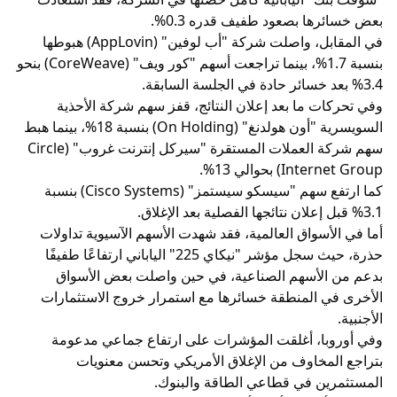
بعض خسائرها بصعود طفيف قدره 0.3%.
في المقابل، واصلت شركة "أب لوفين" (AppLovin) هبوطها
بنسبة 1.7%، بينما تراجعت أسهم "كور ويف" (CoreWeave) بنحو
3.4% بعد خسائر حادة في الجلسة السابقة.
وفي تحركات ما بعد إعلان النتائج، قفز سهم شركة الأحذية
السويسرية "أون هولدنغ" (On Holding) بنسبة 18%، بينما هبط
سهم شركة العملات المستقرة "سيركل إنترنت غروب" (Circle
Internet Group) بحوالي 13%.
كما ارتفع سهم "سيسكو سيستمز" (Cisco Systems) بنسبة
3.1% قبل إعلان نتائجها الفصلية بعد الإغلاق.
أما في الأسواق العالمية، فقد شهدت الأسهم الآسيوية تداولات
حذرة، حيث سجل مؤشر "نيكاي 225" الياباني ارتفاعًا طفيفًا
بدعم من الأسهم الصناعية، في حين واصلت بعض الأسواق
الأخرى في المنطقة خسائرها مع استمرار خروج الاستثمارات
الأجنبية.
وفي أوروبا، أغلقت المؤشرات على ارتفاع جماعي مدعومة
بتراجع المخاوف من الإغلاق الأمريكي وتحسن معنويات
المستثمرين في قطاعي الطاقة والبنوك.