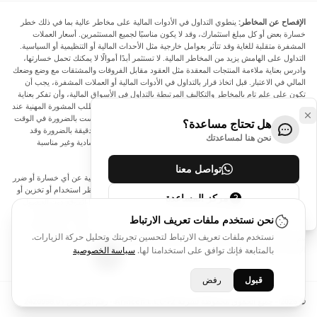
الإفصاح عن المخاطر:
ينطوي التداول في الأدوات المالية على مخاطر عالية بما في ذلك خطر
خسارة بعض أو كل مبلغ استثمارك، وقد لا يكون مناسبًا لجميع المستثمرين. أسعار العملات
المشفرة متقلبة للغاية وقد تتأثر بعوامل خارجية مثل الأحداث المالية أو التنظيمية أو السياسية.
التداول على الهامش يزيد من المخاطر المالية. لا تستثمر أبدًا أموالًا لا يمكنك تحمل خسارتها،
وادرس بعناية ملاءمة المنتجات المعقدة مثل العقود مقابل الفروقات والمشتقات مع وضع وضعك
المالي في الاعتبار. قبل اتخاذ قرار بالتداول في الأدوات المالية أو العملات المشفرة، يجب أن
تكون على علم تام بالمخاطر والتكاليف المرتبطة بالتداول في الأسواق المالية، وأن تفكر بعناية
في أهدافك الاستثمارية ومستوى خبرتك ورغبتك في المخاطرة، وأن تطلب المشورة المهنية عند
الحاجة. تود Arincen أن تذكرك بأن البيانات الواردة في هذا الموقع ليست بالضرورة في الوقت
هل تحتاج مساعدة؟
الفعلي وليست دقيقة. البيانات والأسعار الموجودة على الموقع ليست دقيقة بالضرورة وقد
نحن هنا لمساعدتك
تختلف عن السعر الفعلي في أي سوق معينة، مما يعني أن الأسعار إرشادية وغير مناسبة
لأغراض التداول.
تواصل معنا
لن يتحمل Arincen وأي مزود للبيانات الواردة في هذا الموقع المسؤولية عن أي خسارة أو ضرر
نتيجة لتداولك، أو اعتمادك على المعلومات الواردة في هذا الموقع. يحظر استخدام أو تخزين أو
مركز المساعدة
إعادة إنتاج أو عرض أو تعديل أو نقل أو توزيع البيانات الموجودة في هذا الموقع دون الحصول
على إذن كتابي صريح مسبق من Arincen و/أو مزود البيانات. جميع حقوق الملكية الفكرية
نحن نستخدم ملفات تعريف الارتباط
محفوظة من قبل مقدمي الخدمة و/أو البورصة التي تقدم البيانات الواردة في هذا الموقع. قد
نستخدم ملفات تعريف الارتباط لتحسين تجربتك وتحليل حركة الزيارات.
يتم تعويض Arincen من قبل المعلنين الذين يظهرون على الموقع، بناءً على تفاعلك مع
الإعلانات أو المعلنين.
بالمتابعة فإنك توافق على استخدامنا لها.
سياسة الخصوصية
قبول
رفض
© 2026 - جميع الحقوق محفوظة لشركة Arincen L.L.C-FZ - رقم الترخيص 2420098.01