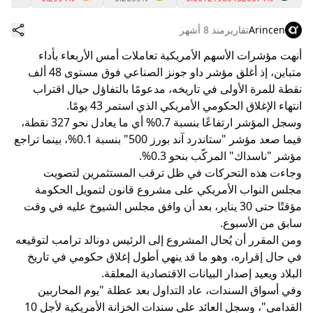
Arincen
تقارير
منذ 8 أشهر
أنهت مؤشرات الأسهم الأمريكية تعاملات أمس الأربعاء بأداء
متباين، إذ أغلق مؤشر داو جونز الصناعي فوق مستوى 48 ألف
نقطة للمرة الأولى في تاريخه، مدعومًا بالتفاؤل حيال اقتراب
انتهاء الإغلاق الحكومي الأمريكي الذي استمر 43 يومًا.
وسجل المؤشر ارتفاعًا بنسبة 0.7% أي ما يعادل نحو 327 نقطة،
فيما صعد مؤشر "ستاندرد آند بورز 500" بنسبة 0.1%، بينما تراجع
مؤشر "ناسداك" المركّب بنحو 0.3%.
وجاءت هذه التحركات في ظل ترقب المستثمرين لتصويت
مجلس النواب الأمريكي على مشروع قانون لتمويل الحكومة
مؤقتًا حتى 30 يناير، بعد أن وافق مجلس الشيوخ عليه في وقت
سابق من الأسبوع.
ومن المقرر أن يُحال المشروع إلى الرئيس دونالد ترامب لتوقيعه
في حال إقراره، وهو ما قد ينهي أطول إغلاق حكومي في تاريخ
البلاد ويعيد إصدار البيانات الاقتصادية المعلقة.
وفي أسواق السندات، عاد التداول بعد عطلة "يوم المحاربين
القدامى"، وسجل العائد على سندات الخزانة الأمريكية لأجل 10