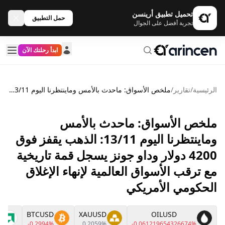
تحميل تطبيق أرينسن
حمل التطبيق
تجربة أفضل على الجوال
ابدأ رحلتك الآن
الرئيسية
/
تقارير
/
ملخص الأسواق: ماحدث بالأمس وماينتظرنا اليوم 13/11: الذهب يقفز فوق 4200 دولار وداو جونز يسجل قمة تاريخية مع ترقب الأسواق العالمية لإنهاء الإغلاق الحكومي الأمريكي
ملخص الأسواق: ماحدث بالأمس
وماينتظرنا اليوم 13/11: الذهب يقفز فوق
4200 دولار وداو جونز يسجل قمة تاريخية
مع ترقب الأسواق العالمية لإنهاء الإغلاق
الحكومي الأمريكي
BTCUSD
XAUUSD
OILUSD
%
-0.2994%
0.2059%
-0.061219654326674%