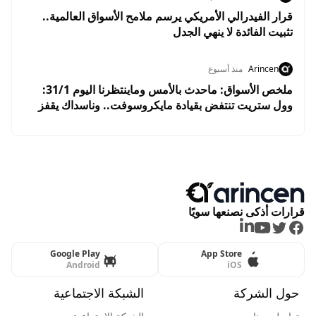
قرار الفيدرالي الأمريكي يرسم ملامح الأسواق العالمية..
تثبيت الفائدة لا ينهي الجدل
Arincen
منذ أسبوع
ملخص الأسواق: ماحدث بالأمس وماينتظرنا اليوم 31/1:
وول ستريت تنتفض بقيادة مايكروسوفت.. وناسداك يقفز
2.8% وسط ترقب نتائج التكنولوجيا
قرارات أذكى نصنعها سويًا
LinkedIn
Youtube
Twitter
Facebook
Google Play
App Store
Android
iOS
حول الشركة
الشبكة الاجتماعية