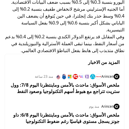
اليورو بنسبة 0.3% إلى 0.5% بسبب ضعف البيانات الاقتصادية.
أما الجنيه الإسترليني مرشح لانخفاض طفيف بنسبة 0.2% إلى
0.4% وسط حذر بنك إنجلترا، في حين يُتوقع أن يضعف الين
الياباني بشكل أكبر بنسبة 0.6% إلى 0.9% بفعل السياسة
التيسيرية.
وفي المقابل قد يرتفع الدولار الكندي بنسبة 0.2% إلى 0.4% بدعم
من أسعار النفط، بينما تبقى العملة الأسترالية والنيوزيلندية في
نطاق متذبذب إلى هابط بفعل التباطؤ الاقتصادي العالمي.
المزيد من الاخبار
Arincen
منذ 23 ساعة
ملخص الأسواق: ماحدث بالأمس وماينتظرنا اليوم 7/8: وول
ستريت تتراجع مع هبوط أسهم التكنولوجيا وصعود النفط
قبل تقرير الوظائف
Arincen
منذ يوم
ملخص الأسواق: ماحدث بالأمس وماينتظرنا اليوم 6/8: داو
جونز يسجل مستوى قياسيًا رغم ضغوط التكنولوجيا
واستقرار أسعار النفط