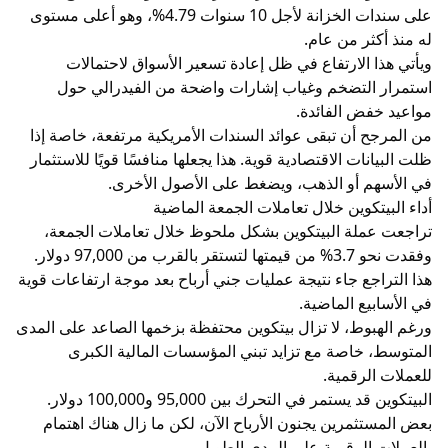
على سندات الخزانة لأجل 10 سنوات 4.79%، وهو أعلى مستوى
له منذ أكثر من عام.
ويأتي هذا الارتفاع في ظل إعادة تسعير الأسواق لاحتمالات
استمرار التضخم وغياب إشارات واضحة من الفيدرالي حول
مواعيد خفض الفائدة.
من المرجح أن تبقى عوائد السندات الأمريكية مرتفعة، خاصة إذا
ظلت البيانات الاقتصادية قوية. هذا يجعلها منافسًا قويًا للاستثمار
في الأسهم أو الذهب، ويضغط على الأصول الأخرى.
أداء البيتكوين خلال تعاملات الجمعة الماضية
تراجعت عملة البيتكوين بشكل ملحوظ خلال تعاملات الجمعة،
وفقدت نحو 3.7% من قيمتها لتستقر بالقرب من 97,000 دولار.
هذا التراجع جاء نتيجة عمليات جني أرباح بعد موجة ارتفاعات قوية
في الأسابيع الماضية.
ورغم الهبوط، لا تزال بيتكوين محتفظة بزخمها الصاعد على المدى
المتوسط، خاصة مع تزايد تبني المؤسسات المالية الكبرى
للعملات الرقمية.
البيتكوين قد يستمر في التحرك بين 95,000 و100,000 دولار.
بعض المستثمرين يجنون الأرباح الآن، لكن ما زال هناك اهتمام
بالعملات الرقمية على المدى الطويل.