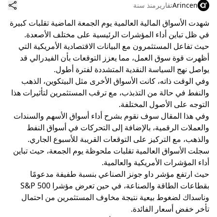
Arincen
تقارير
منذ سنة
شهدت الأسواق المالية العالمية يوم الجمعة الماضية تقلبات كبيرة
في ظل تباين أداء المؤشرات الرئيسية على مختلف الأصعدة.
حيث تفاعل المستثمرون مع البيانات الاقتصادية الأمريكية التي
أظهرت قوة سوق العمل، مما يعزز التوقعات بأن الفيدرالي قد
يواصل نهج السياسة النقدية المتشددة لفترة أطول.
وفي الوقت ذاته، كانت الأسواق الأخرى مثل البيتكوين، الذهب
والنفط في حالة من التذبذب، مع ترقب المستثمرين لتأثيرات هذا
التوجه على الأصول المختلفة.
وفي هذا المقال سوف نقوم بشرح أداء أسواق الأسهم والسندات
والعملات الرقمية، بالإضافة إلى التحركات في أسواق النفط
والذهب، مع التركيز على التوقعات القريبة للأسبوع الجاري.
سجلت الأسواق العالمية تقلبات ملحوظة يوم الجمعة، حيث تباين
أداء المؤشرات الأمريكية والعالمية.
حيث ارتفع مؤشر داو جونز الصناعي بنسبة طفيفة مدعومًا
بقطاعات الطاقة والصناعة، في حين تعرض مؤشرا S&P 500
وناسداك لضغوط بيعية نتيجة مخاوف المستثمرين من احتمال
تأخر خفض أسعار الفائدة.