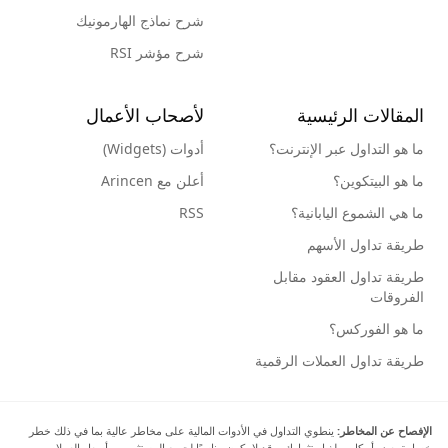
شرح نماذج الهارمونيك
شرح مؤشر RSI
المقالات الرئيسية
لأصحاب الأعمال
ما هو التداول عبر الإنترنت؟
أدوات (Widgets)
ما هو البيتكوين؟
أعلن مع Arincen
ما هي الشموع اليابانية؟
RSS
طريقة تداول الأسهم
طريقة تداول العقود مقابل
الفروقات
ما هو الفوركس؟
طريقة تداول العملات الرقمية
الإفصاح عن المخاطر:
ينطوي التداول في الأدوات المالية على مخاطر عالية بما في ذلك خطر
خسارة بعض أو كل مبلغ استثمارك، وقد لا يكون مناسبًا لجميع المستثمرين. أسعار العملات