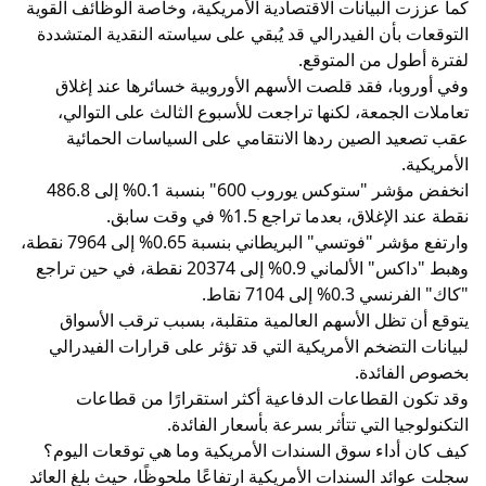
كما عززت البيانات الاقتصادية الأمريكية، وخاصة الوظائف القوية
التوقعات بأن الفيدرالي قد يُبقي على سياسته النقدية المتشددة
لفترة أطول من المتوقع.
وفي أوروبا، فقد قلصت الأسهم الأوروبية خسائرها عند إغلاق
تعاملات الجمعة، لكنها تراجعت للأسبوع الثالث على التوالي،
عقب تصعيد الصين ردها الانتقامي على السياسات الحمائية
الأمريكية.
انخفض مؤشر "ستوكس يوروب 600" بنسبة 0.1% إلى 486.8
نقطة عند الإغلاق، بعدما تراجع 1.5% في وقت سابق.
وارتفع مؤشر "فوتسي" البريطاني بنسبة 0.65% إلى 7964 نقطة،
وهبط "داكس" الألماني 0.9% إلى 20374 نقطة، في حين تراجع
"كاك" الفرنسي 0.3% إلى 7104 نقاط.
يتوقع أن تظل الأسهم العالمية متقلبة، بسبب ترقب الأسواق
لبيانات التضخم الأمريكية التي قد تؤثر على قرارات الفيدرالي
بخصوص الفائدة.
وقد تكون القطاعات الدفاعية أكثر استقرارًا من قطاعات
التكنولوجيا التي تتأثر بسرعة بأسعار الفائدة.
كيف كان أداء سوق السندات الأمريكية وما هي توقعات اليوم؟
سجلت عوائد السندات الأمريكية ارتفاعًا ملحوظًا، حيث بلغ العائد