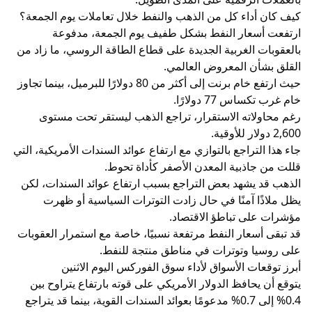
كيف كان أداء كل من الذهب والنفط خلال تعاملات يوم الجمعة؟
ارتفعت أسعار النفط بشكل طفيف يوم الجمعة، مدفوعة
بالعقوبات الغربية الجديدة على قطاع الطاقة الروسي، ما زاد من
القلق بشأن المعروض العالمي.
حيث ارتفع خام برنت إلى أكثر من 80 دولارًا للبرميل، بينما تجاوز
خام غرب تكساس 77 دولارًا.
رغم محاولاته الاستقرار، تراجع الذهب ليستقر تحت مستوى
2,600 دولار للأوقية.
جاء هذا التراجع بالتوازي مع ارتفاع عوائد السندات الأمريكية، التي
قللت من جاذبية المعدن الأصفر كأداة تحوط.
الذهب قد يشهد بعض التراجع بسبب ارتفاع عوائد السندات، لكن
يظل ملاذًا آمنًا في حال زادت التوترات السياسية أو ظهرت
مؤشرات على تباطؤ الاقتصاد.
قد تبقى أسعار النفط مرتفعة نسبيًا، خاصة مع استمرار العقوبات
على روسيا وتوترات في مناطق منتجة للنفط.
أبرز توقعات الأسواق لأداء سوق الفوركس اليوم الاثنين
يتوقع أن يحافظ الدولار الأمريكي على قوته بارتفاع يتراوح بين
0.4% إلى 0.7% مدعومًا بعوائد السندات القوية، بينما قد يتراجع