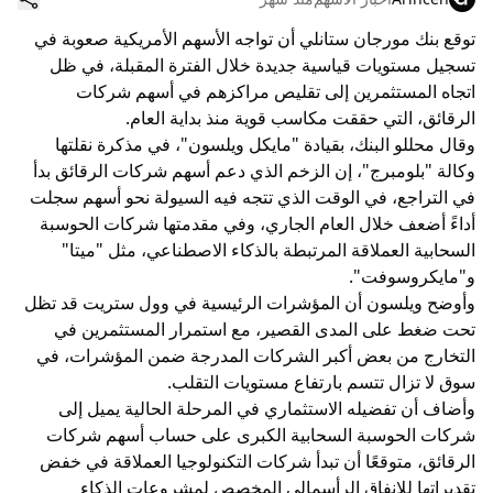
توقع بنك مورجان ستانلي أن تواجه الأسهم الأمريكية صعوبة في
تسجيل مستويات قياسية جديدة خلال الفترة المقبلة، في ظل
اتجاه المستثمرين إلى تقليص مراكزهم في أسهم شركات
الرقائق، التي حققت مكاسب قوية منذ بداية العام.
وقال محللو البنك، بقيادة "مايكل ويلسون"، في مذكرة نقلتها
وكالة "بلومبرج"، إن الزخم الذي دعم أسهم شركات الرقائق بدأ
في التراجع، في الوقت الذي تتجه فيه السيولة نحو أسهم سجلت
أداءً أضعف خلال العام الجاري، وفي مقدمتها شركات الحوسبة
السحابية العملاقة المرتبطة بالذكاء الاصطناعي، مثل "ميتا"
و"مايكروسوفت".
وأوضح ويلسون أن المؤشرات الرئيسية في وول ستريت قد تظل
تحت ضغط على المدى القصير، مع استمرار المستثمرين في
التخارج من بعض أكبر الشركات المدرجة ضمن المؤشرات، في
سوق لا تزال تتسم بارتفاع مستويات التقلب.
وأضاف أن تفضيله الاستثماري في المرحلة الحالية يميل إلى
شركات الحوسبة السحابية الكبرى على حساب أسهم شركات
الرقائق، متوقعًا أن تبدأ شركات التكنولوجيا العملاقة في خفض
تقديراتها للإنفاق الرأسمالي المخصص لمشروعات الذكاء