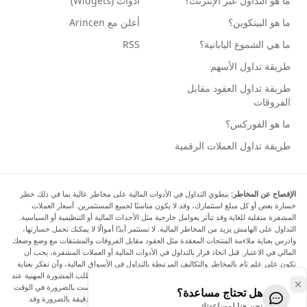
ما هو التداول عبر الإنترنت؟
أدوات (Widgets)
ما هو البيتكوين؟
أعلن مع Arincen
ما هي الشموع اليابانية؟
RSS
طريقة تداول الأسهم
طريقة تداول العقود مقابل
الفروقات
ما هو الفوركس؟
طريقة تداول العملات الرقمية
الإفصاح عن المخاطر:
ينطوي التداول في الأدوات المالية على مخاطر عالية بما في ذلك خطر
خسارة بعض أو كل مبلغ استثمارك، وقد لا يكون مناسبًا لجميع المستثمرين. أسعار العملات
المشفرة متقلبة للغاية وقد تتأثر بعوامل خارجية مثل الأحداث المالية أو التنظيمية أو السياسية.
التداول على الهامش يزيد من المخاطر المالية. لا تستثمر أبدًا أموالًا لا يمكنك تحمل خسارتها،
وادرس بعناية ملاءمة المنتجات المعقدة مثل العقود مقابل الفروقات والمشتقات مع وضع وضعك
المالي في الاعتبار. قبل اتخاذ قرار بالتداول في الأدوات المالية أو العملات المشفرة، يجب أن
تكون على علم تام بالمخاطر والتكاليف المرتبطة بالتداول في الأسواق المالية، وأن تفكر بعناية
في أهدافك الاستثمارية ومستوى خبرتك ورغبتك في المخاطرة، وأن تطلب المشورة المهنية عند
الحاجة. تود Arincen أن تذكرك بأن البيانات الواردة في هذا الموقع ليست بالضرورة في الوقت
هل تحتاج مساعدة؟
الفعلي وليست دقيقة. البيانات والأسعار الموجودة على الموقع ليست دقيقة بالضرورة وقد
نحن هنا لمساعدتك