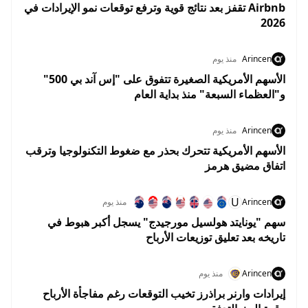
Airbnb تقفز بعد نتائج قوية وترفع توقعات نمو الإيرادات في
2026
Arincen
منذ يوم
الأسهم الأمريكية الصغيرة تتفوق على "إس آند بي 500"
و"العظماء السبعة" منذ بداية العام
Arincen
منذ يوم
الأسهم الأمريكية تتحرك بحذر مع ضغوط التكنولوجيا وترقب
اتفاق مضيق هرمز
U
Arincen
منذ يوم
سهم "يونايتد هولسيل مورجيدج" يسجل أكبر هبوط في
تاريخه بعد تعليق توزيعات الأرباح
Arincen
منذ يوم
إيرادات وارنر براذرز تخيب التوقعات رغم مفاجأة الأرباح