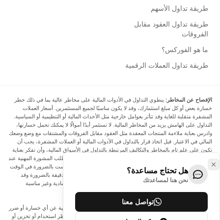
طريقة تداول الأسهم
طريقة تداول العقود مقابل
الفروقات
ما هو الفوركس؟
طريقة تداول العملات الرقمية
الإفصاح عن المخاطر:
ينطوي التداول في الأدوات المالية على مخاطر عالية بما في ذلك خطر
خسارة بعض أو كل مبلغ استثمارك، وقد لا يكون مناسبًا لجميع المستثمرين. أسعار العملات
المشفرة متقلبة للغاية وقد تتأثر بعوامل خارجية مثل الأحداث المالية أو التنظيمية أو السياسية.
التداول على الهامش يزيد من المخاطر المالية. لا تستثمر أبدًا أموالًا لا يمكنك تحمل خسارتها،
وادرس بعناية ملاءمة المنتجات المعقدة مثل العقود مقابل الفروقات والمشتقات مع وضع وضعك
المالي في الاعتبار. قبل اتخاذ قرار بالتداول في الأدوات المالية أو العملات المشفرة، يجب أن
تكون على علم تام بالمخاطر والتكاليف المرتبطة بالتداول في الأسواق المالية، وأن تفكر بعناية
في أهدافك الاستثمارية ومستوى خبرتك ورغبتك في المخاطرة، وأن تطلب المشورة المهنية عند
الحاجة. تود Arincen أن تذكرك بأن البيانات الواردة في هذا الموقع ليست بالضرورة في الوقت
هل تحتاج مساعدة؟
الفعلي وليست دقيقة. البيانات والأسعار الموجودة على الموقع ليست دقيقة بالضرورة وقد
نحن هنا لمساعدتك
تختلف عن السعر الفعلي في أي سوق معينة، مما يعني أن الأسعار إرشادية وغير مناسبة
لأغراض التداول.
تواصل معنا
لن يتحمل Arincen وأي مزود للبيانات الواردة في هذا الموقع المسؤولية عن أي خسارة أو ضرر
نتيجة لتداولك، أو اعتمادك على المعلومات الواردة في هذا الموقع. يحظر استخدام أو تخزين أو