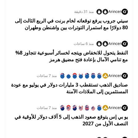
Arincen
منذ 31 دقيقة
سيتي جروب يرفع توقعاته لخام برنت في الربع الثالث إلى
80 دولارًا مع استمرار التوترات بين واشنطن وطهران
Arincen
منذ 6 ساعات
النفط يتحول للانخفاض ويتجه لخسائر أسبوعية تتجاوز 8%
مع تنامي الآمال بإعادة فتح مضيق هرمز
Arincen
منذ 7 ساعات
صناديق الذهب تستقطب 3 مليارات دولار في يوليو مع عودة
المستثمرين إلى الملاذات الآمنة
Arincen
منذ 7 ساعات
يو بي إس يتوقع صعود الذهب إلى 5 آلاف دولار للأوقية في
النصف الأول من 2027