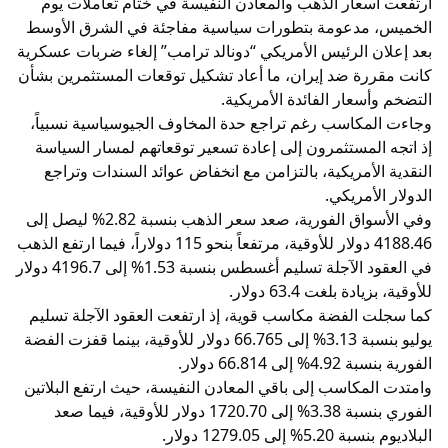
ارتفعت أسعار الذهب والمعادن النفيسة في ختام تعاملات يوم
الخميس، مدعومة بتطورات سياسية مفاجئة في الشرق الأوسط
بعد إعلان الرئيس الأمريكي “دونالد ترامب” إلغاء ضربات عسكرية
كانت مقررة ضد إيران، ما أعاد تشكيل توقعات المستثمرين بشأن
التضخم وأسعار الفائدة الأمريكية.
وجاءت المكاسب رغم تراجع حدة المخاوف الجيوسياسية نسبياً،
إذ اتجه المستثمرون إلى إعادة تسعير توقعاتهم لمسار السياسة
النقدية الأمريكية، بالتزامن مع انخفاض عوائد السندات وتراجع
الدولار الأمريكي.
وفي الأسواق الفورية، صعد سعر الذهب بنسبة 2.82% ليصل إلى
4188.46 دولار للأوقية، مرتفعاً بنحو 115 دولاراً، فيما ارتفع الذهب
في العقود الآجلة تسليم أغسطس بنسبة 1.53% إلى 4196.7 دولار
للأوقية، بزيادة بلغت 63.4 دولار.
كما سجلت الفضة مكاسب قوية، إذ ارتفعت العقود الآجلة تسليم
يوليو بنسبة 3.13% إلى 66.765 دولار للأوقية، بينما قفزت الفضة
الفورية بنسبة 4.92% إلى 66.814 دولار.
وامتدت المكاسب إلى باقي المعادن النفيسة، حيث ارتفع البلاتين
الفوري بنسبة 3.38% إلى 1720.70 دولار للأوقية، فيما صعد
البلاديوم بنسبة 5.20% إلى 1279.05 دولار.