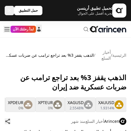
تحميل تطبيق أرينسن
حمل التطبيق
تجربة أفضل على الجوال
ابدأ رحلتك الآن
أخبار
الرئيسية
/
/
الذهب يقفز 3% بعد تراجع ترامب عن ضربات عسكرية ضد إيران
السلع
الذهب يقفز 3% بعد تراجع ترامب عن
ضربات عسكرية ضد إيران
XPDEUR
XPTEUR
XAGUSD
XAUUSD
0%
0%
2.5548%
1.9314%
Arincen
أخبار السلع
منذ شهر