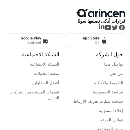
قرارات أذكى نصنعها سويًا
LinkedIn
Youtube
Twitter
Facebook
Google Play
App Store
Android
iOS
حول الشركة
الشبكة الاجتماعية
تواصل معنا
الشبكة الاجتماعية
من نحن
منصة التحليلات
الشروط والأحكام
أفضل المتداولين
سياسة الخصوصية
تقييمات المستخدمين لشركات
التداول
سياسة ملفات تعريف الإرتباط
إخلاء المسؤلية
قوانين الموقع
مركز المساعدة