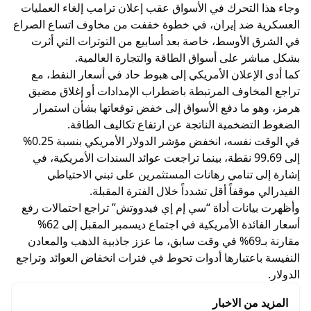
وجاء هذا التحرك في الأسواق عقب إعلان ترامب إلغاء العمليات
العسكرية ضد إيران، في خطوة خففت من مخاوف اتساع الصراع
في الشرق الأوسط، خاصة بعد أسابيع من التوترات التي أثرت
بشكل مباشر على أسواق الطاقة والتجارة العالمية.
كما أدى الإعلان الأمريكي إلى هبوط حاد في أسعار النفط، مع
تراجع المخاوف المرتبطة باضطراب الإمدادات أو إغلاق مضيق
هرمز، وهو ما دفع الأسواق إلى خفض توقعاتها بشأن استمرار
الضغوط التضخمية الناتجة عن ارتفاع تكاليف الطاقة.
في الوقت نفسه، انخفض مؤشر الدولار الأمريكي بنسبة 0.25%
إلى 99.69 نقطة، بينما تراجعت عوائد السندات الأمريكية، في
إشارة إلى تنامي رهانات المستثمرين على تبني الاحتياطي
الفيدرالي موقفاً أقل تشدداً خلال الفترة المقبلة.
وأظهرت بيانات أداة “سي إم إي فيدووتش” تراجع احتمالات رفع
أسعار الفائدة الأمريكية في اجتماع ديسمبر المقبل إلى 62%
مقارنة بـ69% في وقت سابق، ما عزز جاذبية الذهب والمعادن
النفيسة باعتبارها أدوات تحوط في فترات انخفاض العوائد وتراجع
الدولار.
المزيد من الاخبار