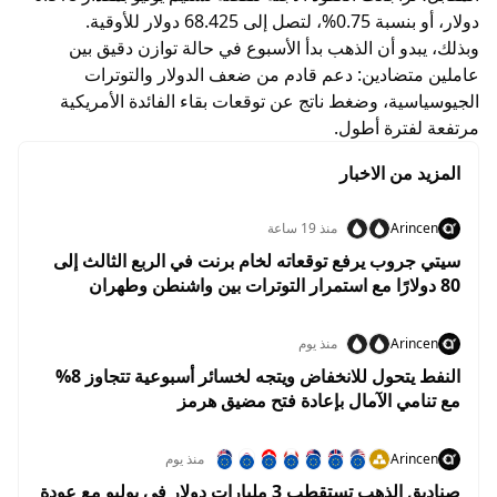
دولار، أو بنسبة 0.75%، لتصل إلى 68.425 دولار للأوقية.
وبذلك، يبدو أن الذهب بدأ الأسبوع في حالة توازن دقيق بين
عاملين متضادين: دعم قادم من ضعف الدولار والتوترات
الجيوسياسية، وضغط ناتج عن توقعات بقاء الفائدة الأمريكية
مرتفعة لفترة أطول.
المزيد من الاخبار
Arincen
منذ 19 ساعة
سيتي جروب يرفع توقعاته لخام برنت في الربع الثالث إلى
80 دولارًا مع استمرار التوترات بين واشنطن وطهران
Arincen
منذ يوم
النفط يتحول للانخفاض ويتجه لخسائر أسبوعية تتجاوز 8%
مع تنامي الآمال بإعادة فتح مضيق هرمز
Arincen
منذ يوم
صناديق الذهب تستقطب 3 مليارات دولار في يوليو مع عودة