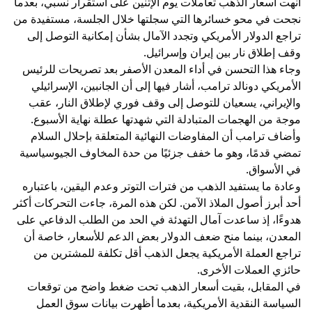
أنهت أسعار الذهب تعاملات يوم الإثنين على استقرار نسبي، بعدما
نجحت في محو خسائرها التي سجلتها خلال الجلسة، مستفيدة من
تراجع الدولار الأمريكي وتجدد الآمال بشأن إمكانية التوصل إلى
وقف إطلاق نار بين إيران وإسرائيل.
وجاء هذا التحسن في أداء المعدن الأصفر بعد تصريحات للرئيس
الأمريكي دونالد ترامب، أشار فيها إلى أن الجانبين، الإسرائيلي
والإيراني، يسعيان للتوصل إلى وقف فوري لإطلاق النار، عقب
موجة من الهجمات المتبادلة التي شهدتها عطلة نهاية الأسبوع.
وأضاف ترامب أن المفاوضات النهائية المتعلقة بإحلال السلام
تمضي قدمًا، وهو ما خفف جزئيًا من حدة المخاوف الجيوسياسية
في الأسواق.
وعادة ما يستفيد الذهب من فترات التوتر وعدم اليقين، باعتباره
أحد أبرز أصول الملاذ الآمن. لكن هذه المرة، جاءت التحركات أكثر
هدوءًا، إذ ساعدت آمال التهدئة في الحد من الطلب الدفاعي على
المعدن، بينما منح ضعف الدولار بعض الدعم للأسعار، خاصة أن
تراجع العملة الأمريكية يجعل الذهب أقل تكلفة للمشترين من
حائزي العملات الأخرى.
في المقابل، بقيت أسعار الذهب تحت ضغط واضح من توقعات
السياسة النقدية الأمريكية، بعدما أظهرت بيانات سوق العمل