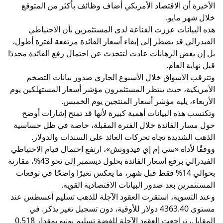
الأخيرة أن الاقتصاد الأمريكي أضاف وظائف بأكثر من المتوقع
خلال شهر مايو.
هذه البيانات عززت القناعة لدى المستثمرين بأن الاحتياطي
الفيدرالي قد يضطر إلى إبقاء أسعار الفائدة مرتفعة لفترة أطول،
بل إن بعض الرهانات عادت لتتحدث عن احتمال رفع الفائدة مجددًا
قبل نهاية العام.
وتترقب الأسواق خلال الأسبوع الجاري صدور بيانات التضخم
الأمريكية، حيث ينتظر المستثمرون مؤشر أسعار المستهلكين يوم
الأربعاء، يليه مؤشر أسعار المنتجين يوم الخميس.
وتكتسب هذه البيانات أهمية كبيرة لأنها قد تمنح إشارات أوضح
حول مسار الفائدة خلال الفترة المقبلة، خاصة في ظل حساسية
الذهب الشديدة تجاه تحركات العائد على السندات والدولار.
ووفقًا لأداة «سي إم إي فيدووتش»، ارتفع احتمال قيام الاحتياطي
الفيدرالي برفع أسعار الفائدة بحلول ديسمبر إلى نحو 43%، مقارنة
بحوالي 14% فقط قبل شهر، ما يعكس تغيرًا واضحًا في توقعات
المستثمرين بعد صدور البيانات الاقتصادية القوية.
وعند التسوية، استقرت العقود الآجلة للذهب تسليم أغسطس عند
مستوى 4363.40 دولار للأوقية، دون تسجيل تغير يذكر. في
المقابل، تراجعت العقود الآجلة للفضة تسليم يونيو بمقدار 0.518