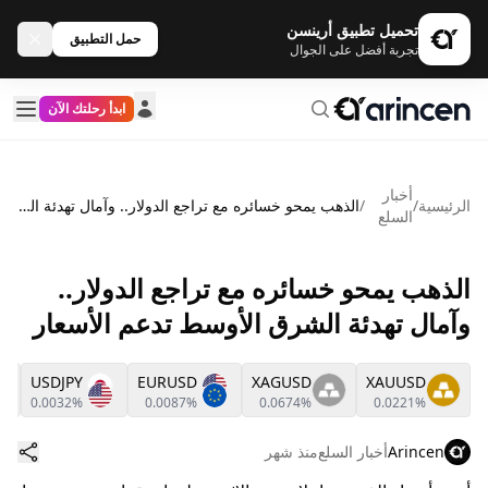
تحميل تطبيق أرينسن
حمل التطبيق
تجربة أفضل على الجوال
ابدأ رحلتك الآن
أخبار
الرئيسية
/
/
الذهب يمحو خسائره مع تراجع الدولار.. وآمال تهدئة الشرق الأوسط تدعم الأسعار
السلع
الذهب يمحو خسائره مع تراجع الدولار..
وآمال تهدئة الشرق الأوسط تدعم الأسعار
USDJPY
EURUSD
XAGUSD
XAUUSD
0.0032%
0.0087%
0.0674%
0.0221%
Arincen
أخبار السلع
منذ شهر