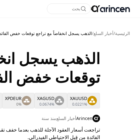
بحث
الرئيسية
/
أخبار السلع
/
الذهب يسجل انخفاضاً مع تراجع توقعات خفض الفائدة
الذهب يسجل انخف
توقعات خفض الفائ
XPDEUR
XAGUSD
XAUUSD
0%
0.0674%
0.0221%
Arincen
أخبار السلع
منذ سنة
تراجعت أسعار العقود الآجلة للذهب بعدما خفف ت
الفائدة من قِبل الاحتياطي الفيدرالي.