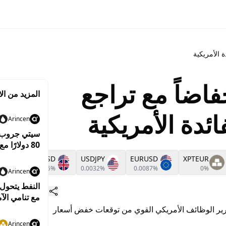
 الأمريكية
اضاً مع تراجع
المزيد من الا
دة الأمريكية
Arincen
سيتي جروب ير
80 دولارًا مع استمرار التوترات بين واشنطن وطهران
D
GBPUSD
USDJPY
EURUSD
XPTEUR
%
0.0185%
0.0032%
0.0087%
0%
Arincen
مع تنامي الآ
قرير الوظائف الأمريكي القوي من توقعات خفض أسعار
Arincen