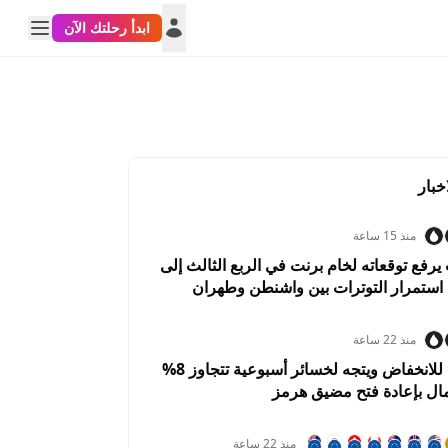
ابدأ رحلتك الآن
خبار
منذ 15 ساعة
فع توقعاته لخام برنت في الربع الثالث إلى
DTRY
AUDUSD
USDCHF
NZDUSD
USDCA
0042%
0.0425%
0.2003%
0.0085%
0.0108
منذ 22 ساعة
النفط يتحول للانخفاض ويتجه لخسائر أسبوعية تتجاوز 8%
مال بإعادة فتح مضيق هرمز
منذ 22 ساعة