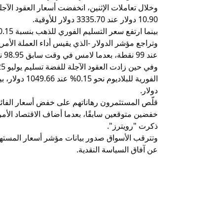
10.90 دولار عند 3335.70 دولار للأوقية.
بينما ارتفع سعر التسليم الفوري للذهب بنسبة 0.15% أو 4.78 دولار عند 3315.20 دولار للأوقية.
عند 99 نقطة، بعدما لامس في وقت سابق 98.95 نقطة.
دولار.
قلّص المستثمرون رهاناتهم على خفض أسعار الفائد
خفضين متوقعين سابقًا، بعدما أضاف الاقتصاد الأم
ذكرت "رويترز".
وتترقب الأسواق صدور بيانات مؤشر أسعار المستهلك
عن آفاق السياسة النقدية.