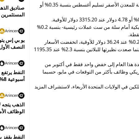
وخلال تعاملات الإثنين، انخفضت أسعار العقود الآجلة للمعدن الأصفر تسليم أغسطس بنسبة 0.35% أو
المستثمرين إ
وتراجع مؤشر الدولار -الذي يقيس أداء العملة الأمريكية أمام سلة من ست عملات رئيسية- بنسبة 0.2%
Arincen
وفي حين زادت العقود الآجلة للفضة تسليم يوليو 0.25% عند 36.24 دولار للأوقية، انخفضت الأسعار
النصف الأول من
الفورية للبلاديوم نحو 0.15% عند 1049.66 دولار، بينما صعدت نظيرتها للبلاتين بنسبة 2.3% عند 1195.35
Arincen
ة هذا العام إلى خفض واحد فقط في أكتوبر من
ريكي وظائف بأكثر من التوقعات في مايو، حسبما
النفط يرتفع
أسبوعية 8%
ين في الولايات المتحدة الأربعاء، لاستشراف المزيد
Arincen
الذهب يتجه ل
الوظائف الأم
Arincen