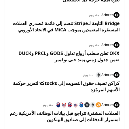
Arincen
منذ يوم
Bridge التابعة لـStripe تنضم إلى قائمة مُصدري العملات
المستقرة المعتمدين بموجب MiCA في الاتحاد الأوروبي
Arincen
منذ يوم
OKX تعلن شطب أزواج تداول GODS وPRCL وDUCK
ضمن جدول زمني يمتد حتى نوفمبر
Arincen
منذ يوم
كراكن تضيف حقوق التصويت إلى xStocks لتعزيز حوكمة
الأسهم المرمّزة
Arincen
منذ يوم
العملات المشفرة تتراجع قبل بيانات الوظائف الأمريكية رغم
استمرار التدفقات إلى صناديق البيتكوين