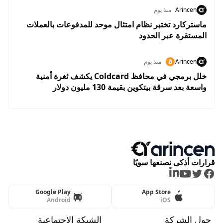
Arincen
منذ يوم
ماستركارد تختبر نظام امتثال موحد للمدفوعات بالعملات
المستقرة عبر الحدود
Arincen
منذ يوم
خلل برمجي في محافظ Coldcard يكشف ثغرة أمنية
واسعة بعد سرقة بيتكوين بقيمة 130 مليون دولار
قرارات أذكى نصنعها سويًا
LinkedIn
Youtube
Twitter
Facebook
Google Play
App Store
Android
iOS
حول الشركة
الشبكة الاجتماعية