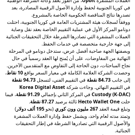
العملات المشفرة
Upbit
، من الفوز بعقد وكالة الشرطة الوطنية
في كوريا الجنوبية لحفظ وإدارة الأصول الرقمية المصادرة، بعد
تصدرها نتائج المناقصة الحكومية الخاصة بالمشروع.
ووفقاً لسجلات هيئة المشتريات العامة في كوريا الجنوبية، احتلت
دونامو المركز الأول في عملية التقييم الخاصة بعقد نقل وصاية
العملات المشفرة التي تصادرها الشرطة خلال التحقيقات الجنائية
إلى جهة خارجية متخصصة في خدمات الحفظ.
وبصفتها الجهة صاحبة أفضل عرض، ستدخل دونامو في المرحلة
النهائية من المفاوضات، على أن يُمنح لها العقد رسمياً في حال
نجاح المباحثات، دون الحاجة إلى التفاوض مع المتقدمين الآخرين.
وحصدت الشركة العلامة الكاملة في معيار السعر بواقع
10 نقاط
،
إلى جانب
84.73 نقطة
في التقييم الفني، لتسجل
94.73 نقطة
في التقييم النهائي. وجاءت شركة
Korea Digital Asset
Custody (K-DAC)
في المركز الثاني بإجمالي
91.29 نقطة
، فيما
حلت
Hecto Wallet One
ثالثة برصيد
87.27 نقطة
.
وتبلغ قيمة العقد
267 مليون وون كوري
(نحو
195 ألف دولار
)
وتمتد مدته لعام واحد، ويشمل حفظ وإدارة العملات المشفرة
والأصول الرقمية التي تصادرها الشرطة في إطار التحقيقات
الجنائية.