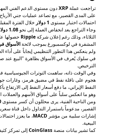
تراجعت عملة
XRP
دون مستوى الدعم الفني المه
على المدى القصير، مع تصاعد عمليات جني الأرباح 
احتمالات اختبار مستوى
1 دولار
خلال الفترة المقبلة
وجاء التراجع بعد انخفاض العملة إلى نحو
1.08 دولار
الثلاثاء، وذلك رغم إعلان شركة
Ripple
حصولها عل
المشفرة في لوكسمبورغ بموجب لائحة
الأسواق في ا
ولم ينعكس هذا التطور التنظيمي إيجاباً على أداء الع
في سلوك يُعرف في الأسواق بظاهرة "البيع عند صد
الترخيص.
وفي الوقت ذاته، ساهمت التوترات الجيوسياسية في 
هجوم على ناقلة نفط في مضيق هرمز، وغارات جوية 
النفط الإيراني، ما دفع أسعار النفط إلى الارتفاع بأ
وهو ما انعكس سلباً على أسواق الأسهم والعملات ا
ومن الناحية الفنية، يرى محللون أن كسر مستوى
10
القصير، مدعوماً باستمرار التداول داخل قناة سعري
إشارات سلبية من مؤشر
MACD
، ما يعزز احتمال
البيعية.
كما تشير بيانات منصة
CoinGlass
إلى تمركز كثيف