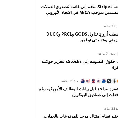
Bridge التابعة لـStripe تنضم إلى قائمة مُصدري العملات
وجب MiCA في الاتحاد الأوروبي
2 ساعة
OKX تعلن شطب أزواج تداول GODS وPRCL وDUCK
ني يمتد حتى نوفمبر
منذ 21 ساعة
كراكن تضيف حقوق التصويت إلى xStocks لتعزيز حوكمة
ّزة
منذ 21 ساعة
فرة تتراجع قبل بيانات الوظائف الأمريكية رغم
فقات إلى صناديق البيتكوين
2 ساعة
تبر نظام امتثال موحد للمدفوعات بالعملات