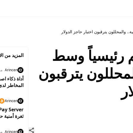
. والمحللون يترقبون اختبار حاجز الدولار
رئيسياً وسط
المزيد من الا
محللون يترقبون
Arincen
منذ 4
ار
المخاطر لدى
Arincen
ثغرة أمنية ح
Arincen
منذ 7