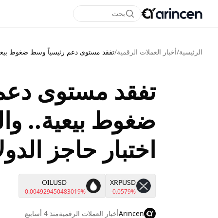
بحث
الرئيسية
/
أخبار العملات الرقمية
/
تفقد مستوى دعم رئيسياً وسط ضغوط بيعية.
تفقد مستوى دعم 
ضغوط بيعية.. وال
اختبار حاجز الدول
OILUSD
XRPUSD
-0.004929450483019%
-0.0579%
Arincen
أخبار العملات الرقمية
منذ 4 أسابيع