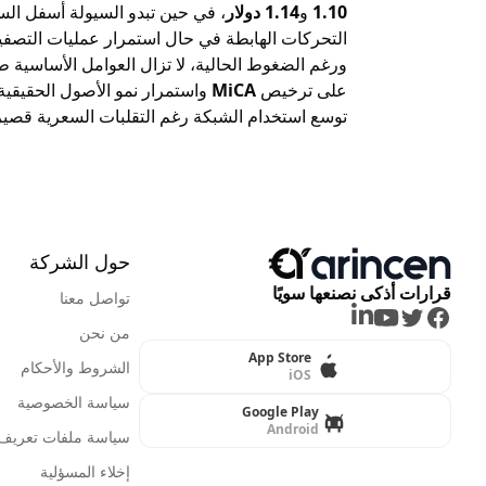
1.10
و
1.14 دولار
، في حين تبدو السيولة أسفل الس
التحركات الهابطة في حال استمرار عمليات التصفي
ورغم الضغوط الحالية، لا تزال العوامل الأساسية 
على ترخيص
MiCA
واستمرار نمو الأصول الحقيقية المرمزة (s
توسع استخدام الشبكة رغم التقلبات السعرية قصير
حول الشركة
قرارات أذكى نصنعها سويًا
تواصل معنا
LinkedIn
Youtube
Twitter
Facebook
من نحن
App Store
الشروط والأحكام
iOS
سياسة الخصوصية
Google Play
Android
سياسة ملفات تعريف ا
إخلاء المسؤلية