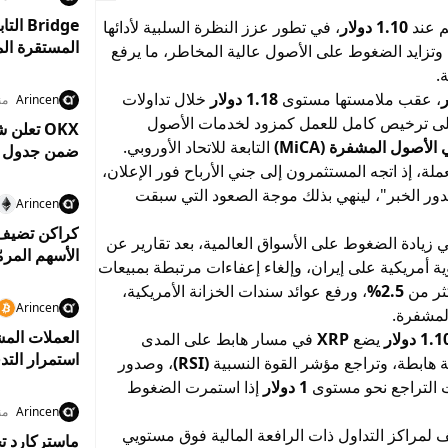
م عند
1.10 دولار
، في تطور عزز النظرة السلبية لأدائها
المستقرة المعتمدين بم
وتزايد الضغوط على الأصول عالية المخاطر، ما يرفع
.
، عقب ملامستها مستوى
1.18 دولار
خلال تداولات
Arincen
منذ 1
ى ترخيص كامل للعمل كمزود لخدمات الأصول
لأصول المشفرة (MiCA)
التابعة للاتحاد الأوروبي.
ضمن جدول زم
ملة، إذ اتجه المستثمرون إلى جني الأرباح فور الإعلان،
ور الخبر"، لينهي بذلك موجة الصعود التي سبقت
Arincen
زيادة الضغوط على الأسواق العالمية، بعد تقارير عن
الأسهم المرم
أمريكية على إيران، وإلغاء إعفاءات مرتبطة بمبيعات
كثر من
2.5%
، ورفع عوائد سندات الخزانة الأمريكية،
Arincen
لمشفرة.
العملات المش
1. دولار
يضع
XRP
في مسار هابط على المدى
استمرار التد
ة هابطة، وتراجع مؤشر القوة النسبية
(RSI)
، وصدور
ات التراجع نحو مستوى
1 دولار
إذا استمرت الضغوط
Arincen
منذ 2
 لمراكز التداول ذات الرافعة المالية فوق مستويي
ماستركارد تخ