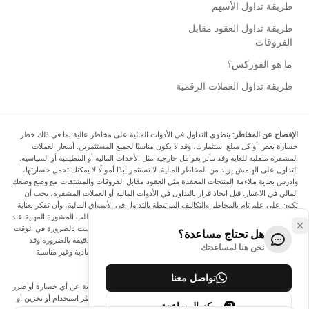
طريقة تداول الأسهم
طريقة تداول العقود مقابل
الفروقات
ما هو الفوركس؟
طريقة تداول العملات الرقمية
الإفصاح عن المخاطر:
ينطوي التداول في الأدوات المالية على مخاطر عالية بما في ذلك خطر
خسارة بعض أو كل مبلغ استثمارك، وقد لا يكون مناسبًا لجميع المستثمرين. أسعار العملات
المشفرة متقلبة للغاية وقد تتأثر بعوامل خارجية مثل الأحداث المالية أو التنظيمية أو السياسية.
التداول على الهامش يزيد من المخاطر المالية. لا تستثمر أبدًا أموالًا لا يمكنك تحمل خسارتها،
وادرس بعناية ملاءمة المنتجات المعقدة مثل العقود مقابل الفروقات والمشتقات مع وضع وضعك
المالي في الاعتبار. قبل اتخاذ قرار بالتداول في الأدوات المالية أو العملات المشفرة، يجب أن
تكون على علم تام بالمخاطر والتكاليف المرتبطة بالتداول في الأسواق المالية، وأن تفكر بعناية
في أهدافك الاستثمارية ومستوى خبرتك ورغبتك في المخاطرة، وأن تطلب المشورة المهنية عند
الحاجة. تود Arincen أن تذكرك بأن البيانات الواردة في هذا الموقع ليست بالضرورة في الوقت
هل تحتاج مساعدة؟
الفعلي وليست دقيقة. البيانات والأسعار الموجودة على الموقع ليست دقيقة بالضرورة وقد
نحن هنا لمساعدتك
تختلف عن السعر الفعلي في أي سوق معينة، مما يعني أن الأسعار إرشادية وغير مناسبة
لأغراض التداول.
تواصل معنا
لن يتحمل Arincen وأي مزود للبيانات الواردة في هذا الموقع المسؤولية عن أي خسارة أو ضرر
نتيجة لتداولك، أو اعتمادك على المعلومات الواردة في هذا الموقع. يحظر استخدام أو تخزين أو
مركز المساعدة