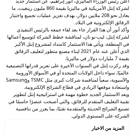
أعلن رئيس الوزراء الماليزي، أنور إبراهيم، عن استثمار جديد
لشركة إنتل الأمريكية في ماليزيا بقيمة 860 مليون رينغيت، ما
يعادل نحو 208 ملايين دولار، بهدف تعزيز عمليات تجميع واختبار
الرقائق الإلكترونية في البلاد.
وأكد أنور أن هذا القرار جاء بعد لقاء جمعه بالرئيس التنفيذي
لشركة إنتل، ليب-بو تان، لمناقشة خطط الشركة لتوسيع أعمالها
في المنطقة. ويأتي هذا الاستثمار كامتداد لمشروع إنتل الأكبر
الذي أُعلن عنه عام 2021 لبناء مصنع متطور لتغليف الرقائق
بقيمة 7 مليارات دولار في ماليزيا.
وقد ركزت إنتل في السنوات الأخيرة على تعزيز قدراتها التصنيعية
عالميًا، سواء داخل الولايات المتحدة أو في الأسواق الأوروبية
والآسيوية، سعياً لمنافسة شركات كبرى مثل TSMC وSamsung
واستعادة موقعها الريادي في قطاع الشرائح الإلكترونية.
ويعد الاستثمار الجديد خطوة مهمة في استراتيجية إنتل لتطوير
تقنية التغليف المتقدم للرقائق، والتي أصبحت عنصرًا حاسمًا في
تصنيع الشرائح الحديثة والمتقدمة تقنيًا، بما يعزز من تنافسية
الشركة على المستوى الدولي.
المزيد من الاخبار