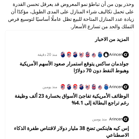
وحذر يون من أن تباطؤ نمو المعروض قد يعرقل تحسن القدرة
على تحمل تكاليف شراء المنازل على المدى الطويل، مؤكدًا أن
زيادة عدد المنازل المتاحة للبيع تظل عاملًا أساسيًا لتوسيع فرص
التملك والحد من تسارع الأسعار.
المزيد من الاخبار
Arincen
منذ 20 دقيقة
جولدمان ساكس يتوقع استمرار صعود الأسهم الأمريكية
وهبوط النفط دون 70 دولارًا
Arincen
منذ يومين
الوظائف الأمريكية تفاجئ الأسواق بخسارة 23 ألف وظيفة
رغم تراجع البطالة إلى 4.1%
Arincen
منذ يومين
إس كيه هاينكس تضخ 38 مليار دولار لاقتناص طفرة الذكاء
الاصطناعي