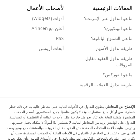
المقالات الرئيسية
لأصحاب الأعمال
ما هو التداول عبر الإنترنت؟
أدوات (Widgets)
ما هو البيتكوين؟
أعلن مع Arincen
ما هي الشموع اليابانية؟
RSS
طريقة تداول الأسهم
أبحاث أرينسن
طريقة تداول العقود مقابل
الفروقات
ما هو الفوركس؟
طريقة تداول العملات الرقمية
الإفصاح عن المخاطر:
ينطوي التداول في الأدوات المالية على مخاطر عالية بما في ذلك خطر
خسارة بعض أو كل مبلغ استثمارك، وقد لا يكون مناسبًا لجميع المستثمرين. أسعار العملات
المشفرة متقلبة للغاية وقد تتأثر بعوامل خارجية مثل الأحداث المالية أو التنظيمية أو السياسية.
التداول على الهامش يزيد من المخاطر المالية. لا تستثمر أبدًا أموالًا لا يمكنك تحمل خسارتها،
وادرس بعناية ملاءمة المنتجات المعقدة مثل العقود مقابل الفروقات والمشتقات مع وضع وضعك
المالي في الاعتبار. قبل اتخاذ قرار بالتداول في الأدوات المالية أو العملات المشفرة، يجب أن
تكون على علم تام بالمخاطر والتكاليف المرتبطة بالتداول في الأسواق المالية، وأن تفكر بعناية