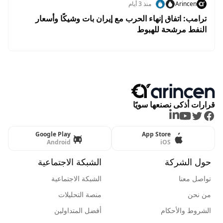
Arincen
منذ 3 أيام
ترامب: اتفاق إنهاء الحرب مع إيران بات وشيكًا وأسعار
النفط مرشحة للهبوط
قرارات أذكى نصنعها سويًا
LinkedIn
Youtube
Twitter
Facebook
Google Play
App Store
Android
iOS
حول الشركة
الشبكة الاجتماعية
تواصل معنا
الشبكة الاجتماعية
من نحن
منصة التحليلات
الشروط والأحكام
أفضل المتداولين